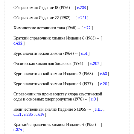
Общая химия Издание 18 (1976) -- [
c.238
]
Общая химия Издание 22 (1982) -- [
c.241
]
Химические источники тока (1948) -- [
c.22
]
Краткий справочник химика Издание 6 (1963) -- [
c.422
]
Курс аналитической химии (1964) -- [
c.51
]
Физическая химия для биологов (1976) -- [
c.207
]
Курс аналитической химии Издание 2 (1968) -- [
c.53
]
Курс аналитической химии Издание 4 (1977) -- [
c.20
]
Справочник по производству хлора каустической
соды и основных хлорпродуктов (1976) -- [
c.0
]
Количественный анализ Издание 5 (1955) -- [
c.115
,
c.121
,
c.285
,
c.614
]
Краткий справочник химика Издание 4 (1955) -- [
c.374
]