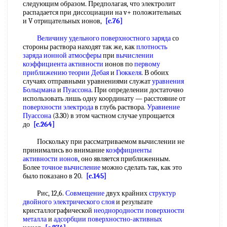
следующим образом. Предполагая, что электролит
распадается при диссоциации на v+ положительных
и V отрицательных ионов,
[c.76]
Величину удельного
поверхностного заряда
со
стороны раствора находят так же, как
плотность
заряда ионной атмосферы
при
вычислении
коэффициента активности
ионов по
первому
приближению
теории Дебая
и
Гюккеля
. В обоих
случаях отправными уравнениями служат
уравнения
Больцмана
и
Пуассона
. При определении достаточно
использовать лишь одну координату — расстояние от
поверхности электрода
в глубь раствора.
Уравиение
Пуассона
(3.30) в этом частном случае упрощается
до
[c.264]
Поскольку при рассматриваемом вычислении не
принимались во внимание
коэффициенты
активности ионов
, оно является приближенным.
Более
точное вычисление
можно сделать так, как это
было показано в 20.
[c.145]
Рис, 12,6.
Совмещение
двух крайних
структур
двойного электрического слоя
и результате
кристаллографической
неоднородности поверхности
металла
и
адсорбции поверхностно-активных