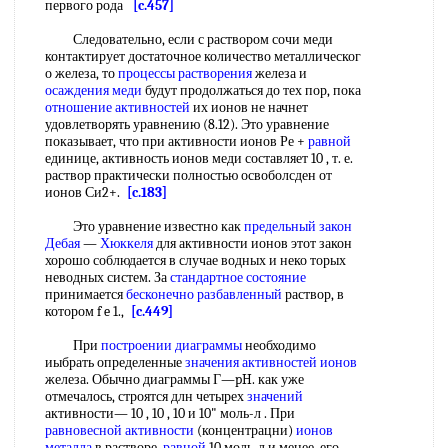
первого рода
[c.457]
Следовательно, если с раствором сочи меди
контактирует достаточное количество металлическог
о железа, то
процессы растворения
железа и
осаждения меди
будут продолжаться до тех пор, пока
отношение активностей
их ионов не начнет
удовлетворять уравнению (8.12). Это уравнение
показывает, что при активности ионов Ре +
равной
единице, активность ионов меди составляет 10 , т. е.
раствор практически полностью освоболсден от
ионов Си2+.
[c.183]
Это уравнение известно как
предельный закон
Дебая
—
Хюккеля
для активности ионов этот закон
хорошо соблюдается в случае водных и неко торых
неводных систем. За
стандартное состояние
принимается
бесконечно разбавленный
раствор, в
котором f e 1.,
[c.449]
При
построении диаграммы
необходимо
иыбрать определенные
значения активностей ионов
железа. Обычно диаграммы Г—pH. как уже
отмечалось, строятся длн четырех
значений
активности— 10 , 10 , 10 и 10" моль-л . При
равновесной активности
(концентрацни)
ионов
металла
в растворе,
равной
10 моль-л и менее, его