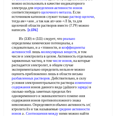
можно использовать в качестве индикаторного
злектрода для
определения активности ионов
соответствующего
щелочного металла
. Если
источником катионов служит только
раствор щелочи
,
тогда ам+=аон , а так как ап+аон-=Л 1в, та для
щелочной области растворов вместо (7.79) можно
написать
[c.176]
Из (3.10) п (3.11) следует, что
реально
определимы химические потенциалы, а
следовательно, и а <тпвности, и
коэффициенты
активностей
лишь
молекулярных веществ
, в том
числе и электролита в целом. Активность отдельных
заряженных частиц, в том
числе ионов
, на которые
распадается электролит, в общем случае
экспериментально определить нельзя ее можно
оценить приближенно лишь в области весьма
разбавленных растворов
. Действительно, в силу
условия электронептральностн раствора
изменение
содержания
ионов данного вида (да1шого
заряда
) в
сколько-нибудь заметных пределах без
одновременного и эквивалентного пзмене-иия
содержания ионов противоположного знака
невозможно. Определяются обычно активность эл(
ктролита йэ и так называемые
средние активности
ионов
а .
Соотношения между
ними можно найти