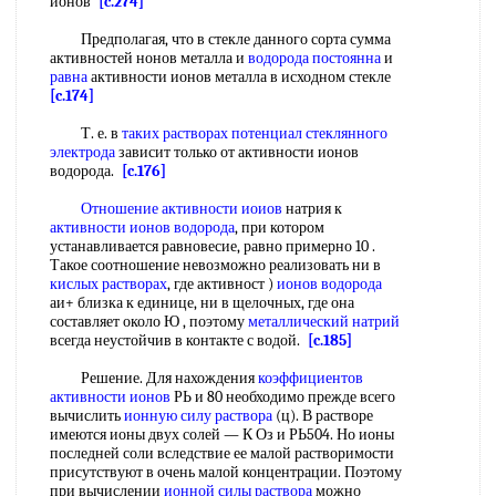
ионов
[c.274]
Предполагая, что в стекле данного сорта сумма
активностей нонов металла и
водорода
постоянна
и
равна
активности ионов металла в исходном стекле
[c.174]
Т. е. в
таких растворах
потенциал стеклянного
электрода
зависит только от активности ионов
водорода.
[c.176]
Отношение активности
иоиов
натрия к
активности ионов водорода
, при котором
устанавливается равновесие, равно примерно 10 .
Такое соотношение невозможно реализовать ни в
кислых растворах
, где активност )
ионов водорода
аи+ близка к единице, ни в щелочных, где она
составляет около Ю , поэтому
металлический натрий
всегда неустойчив в контакте с водой.
[c.185]
Решение. Для нахождения
коэффициентов
активности ионов
РЬ и 80 необходимо прежде всего
вычислить
ионную силу раствора
(ц). В растворе
имеются ионы двух солей — К Оз и РЬ504. Но ионы
последней соли вследствие ее малой растворимости
присутствуют в очень малой концентрации. Поэтому
при вычислении
ионной силы раствора
можно