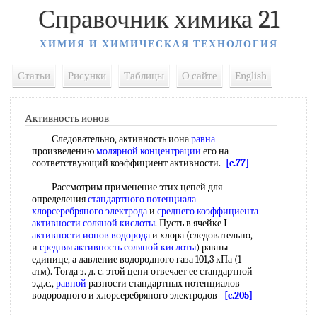
Справочник химика 21
ХИМИЯ И ХИМИЧЕСКАЯ ТЕХНОЛОГИЯ
Статьи
Рисунки
Таблицы
О сайте
English
Активность ионов
Следовательно, активность иона
равна
произведению
молярной концентрации
его на
соответствующий коэффициент активности.
[c.77]
Рассмотрим применение этих цепей для
определения
стандартного потенциала
хлорсеребряного электрода
и
среднего коэффициента
активности соляной кислоты
. Пусть в ячейке I
активности ионов водорода
и хлора (следовательно,
и
средняя активность
соляной кислоты
) равны
единице, а давление водородного газа 101,3 кПа (1
атм). Тогда з. д. с. этой цепи отвечает ее стандартной
э.д.с.,
равной
разности стандартных потенциалов
водородного и хлорсеребряного электродов
[c.205]