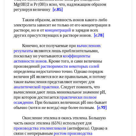
Mg(0H)2 и Рг(0Н)з ясно, что, надлежащим образом
регулируя величину
[c.85]
Таким образом, активность ионов какого-либо
электролита зависит не только от его концентрации в
растворе, но и от
концентраций
и зарядов всех
других присутствующих в растворе ионов.
[c.78]
Конечно, все получаемые при
вычислениях
результаты
являются лишь приблизительными,
поскольку не учитываются
коэффициенты
активности ионов
. Кроме того, и сами величины
произведений
растворимости некоторых солей
определены недостаточно точно. Однако порядок
величин pH является все же правильным, и потому
такие вычисления представляют интерес для
аналитической практики
. Следует помнить, что
вычисления дают лишь минимальное значение pH,
при котором достигается
практически полное
осаждение
. При больших величинах pH оно бывает
обычно (хотя и не всегда) еще более полным.
[c.92]
Окисление этилена в окись этилена. Большую
часть окиси этилена (65%) используют для
производства этиленгликоля
(антифриза). Однако в
связи с непрерывным
ростом производства