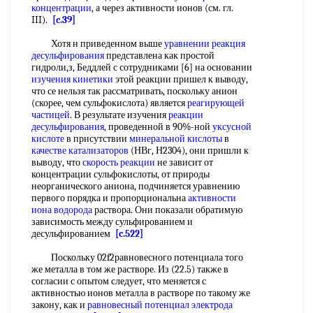
концентрации
, а через активности ионов (см. гл.
III).
[c.39]
Хотя н приведенном выше
уравнении реакция
десульфирования
представлена как простой
гидроли,з, Беддлей с сотрудниками [6] на основании
изучения кинетики
этой реакции пришел к выводу,
что се нельзя так рассматривать, поскольку анион
(скорее, чем сульфокислота) является
реагирующей
частицей
. В результате изучения
реакции
десульфирования
, проведенной в 90%-ной
уксусной
кислоте
в присутствии
минеральной кислоты
в
качестве катализаторов
(НВг, Н2304), они пришли к
выводу, что
скорость реакции
не зависит от
концентрации сульфокислоты, от природы
неорганического аниона, подчиняется уравнению
первого порядка и пропорциональна
активности
иона водорода
раствора. Они показали обратимую
зависимость между сульфированием и
десульфированием
[c.522]
Поскольку 02f2
равновесного потенциала того
же металла в том же растворе. Из (22.5) также в
согласии с опытом следует, что меняется с
активностью ионов металла в растворе по такому же
закону, как и
равновесный потенциал
электрода