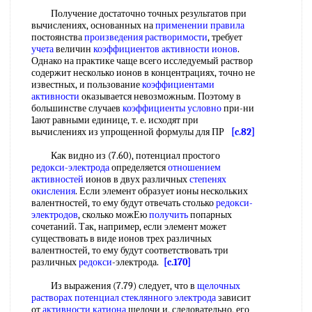
Получение достаточно точных результатов при
вычислениях, основанных на
применении правила
постоянства
произведения растворимости
, требует
учета
величин
коэффициентов активности ионов
.
Однако на практике чаще всего исследуемый раствор
содержит несколько ионов в концентрациях, точно не
известных, и пользование
коэффициентами
активности
оказывается невозможным. Поэтому в
большинстве случаев
коэффициенты условно
при-ни
1ают равными единице, т. е. исходят при
вычислениях из упрощенной формулы для ПР
[c.82]
Как видно из (7.60), потенциал простого
редокси-электрода
определяется
отношением
активностей
ионов в двух различных
степенях
окисления
. Если элемент образует ионы нескольких
валентностей, то ему будут отвечать столько
редокси-
электродов
, сколько можЕю
получить
попарных
сочетаний. Так, например, если элемент может
существовать в виде ионов трех различных
валентностей, то ему будут соответствовать три
различных
редокси
-электрода.
[c.170]
Из выражения (7.79) следует, что в
щелочных
растворах
потенциал стеклянного электрода
зависит
от
активности катиона
щелочи и, следовательно, его