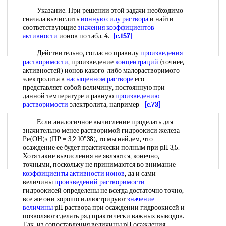
Указание. При решении этой задачи необходимо
сначала вычислить
ионную силу раствора
и найти
соответствующие
значения коэффициентов
активности
ионов по табл. 4.
[c.157]
Действительно, согласно правилу
произведения
растворимости
, произведение
концентраций
(точнее,
активностей) ионов какого-либо малорастворимого
электролита в
насыщенном растворе
его
представляет собой величину, постоянную при
данной температуре и равную
произведению
растворимости
электролита, например
[c.73]
Если аналогичное вычисление проделать для
значительно менее растворимой гидроокиси железа
Ре(ОН)з (ПР = 3,2 10"38), то мы найдем, что
осаждение ее будет практически полным при pH 3,5.
Хотя такие вычисления не являются, конечно,
точными, поскольку не принимаются во внимание
коэффициенты активности ионов
, да и сами
величины
произведений растворимости
гидроокисей определены не всегда достаточно точно,
все же они хорошо иллюстрируют
значение
величины
pH раствора при осаждении гидроокисей и
позволяют сделать ряд практически важных выводов.
Так, из сопоставления величины pH осаждения