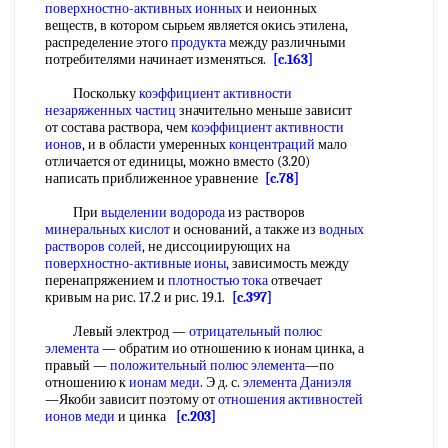
поверхностно-активных ионных
и неионных
веществ, в котором сырьем является окись этилена,
распределение этого
продукта
между различными
потребителями начинает изменяться.
[c.163]
Поскольку
коэффициент активности
незаряженных частиц
значительно меньше зависит
от состава раствора, чем
коэффициент активности
ионов
, и в области умеренных
концентраций
мало
отличается от единицы, можно вместо (3.20)
написать приближенное уравнение
[c.78]
При
выделении водорода
из растворов
минеральных кислот
и оснований, а также из
водных
растворов солей
, не диссоциирующих на
поверхностно-активные ионы
, зависимость между
перенапряжением и
плотностью тока
отвечает
кривым на рис. 17.2 и рис. 19.1.
[c.397]
Левый электрод —
отрицательный полюс
элемента
— обратим ио отношению к ионам цинка, а
правый —
положительный полюс
элемента
—по
отношению к
ионам меди
. Э д. с.
элемента Даниэля
—Якоби зависит поэтому от
отношения активностей
ионов меди
и цинка
[c.203]