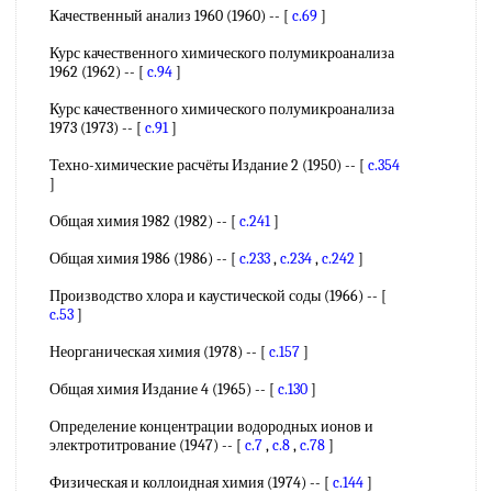
Качественный анализ 1960 (1960) -- [
c.69
]
Курс качественного химического полумикроанализа
1962 (1962) -- [
c.94
]
Курс качественного химического полумикроанализа
1973 (1973) -- [
c.91
]
Техно-химические расчёты Издание 2 (1950) -- [
c.354
]
Общая химия 1982 (1982) -- [
c.241
]
Общая химия 1986 (1986) -- [
c.233
,
c.234
,
c.242
]
Производство хлора и каустической соды (1966) -- [
c.53
]
Неорганическая химия (1978) -- [
c.157
]
Общая химия Издание 4 (1965) -- [
c.130
]
Определение концентрации водородных ионов и
электротитрование (1947) -- [
c.7
,
c.8
,
c.78
]
Физическая и коллоидная химия (1974) -- [
c.144
]