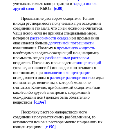
учитывать только концентрации и
заряды ионов
другой соли
— КЫОз
[c.80]
Промывание раствором осадителя. Только
иногда ргстворимость получаемых при осаждении
соединений так мала, что с ней можно не считаться.
Чаще всего, если не приняты специальные меры,
потеря от
растворимости осадка
ири промывании
оказывается больше
допустимой погрешности
взвешивания. Поэтому в
промывную жидкость
необходимо вводить осаждающий ион, например
промывать осадок
разбавленным раствором
осадителя. Поскольку произведение
концентраций
(точнее, активностей) ионов должно оставаться
постоянным, при
повышении концентрации
осаждающего иона в
растворе растворимость
осадка
понизится до величины, с которой можно не
считаться. Конечно, прибавляемый осадитель (или
какой-либо другой электролит, содержащий
осаждающий ион) должен быть обязательно
веществом
[c.144]
Поскольку раствор малорастворимого
соединения получается очень разбавленным, то
активности ионов в растворе можно приравнять их
концен-грациям.
[c.190]