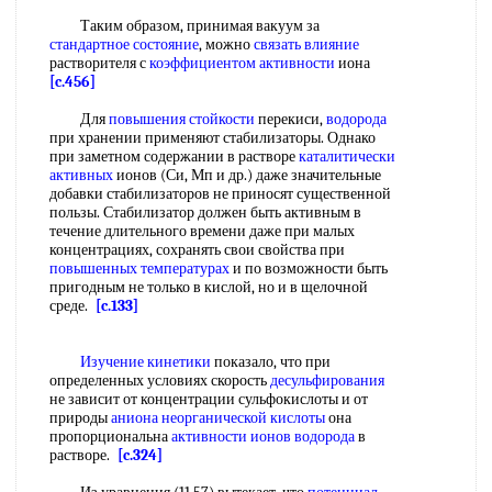
Таким образом, принимая вакуум за
стандартное состояние
, можно
связать влияние
растворителя с
коэффициентом активности
иона
[c.456]
Для
повышения стойкости
перекиси,
водорода
при хранении применяют стабилизаторы. Однако
при заметном содержании в растворе
каталитически
активных
ионов (Си, Мп и др.) даже значительные
добавки стабилизаторов не приносят существенной
пользы. Стабилизатор должен быть активным в
течение длительного времени даже при малых
концентрациях, сохранять свои свойства при
повышенных температурах
и по возможности быть
пригодным не только в кислой, но и в щелочной
среде.
[c.133]
Изучение кинетики
показало, что при
определенных условиях скорость
десульфирования
не зависит от концентрации сульфокислоты и от
природы
аниона неорганической кислоты
она
пропорциональна
активности ионов водорода
в
растворе.
[c.324]