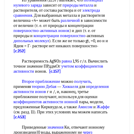
Из уравнения (11.57) вытекает, что
потенциал
нулевого заряда
зависит от
природы металла
и
растворителя, от состава раствора и от
электрода
сравнения
. Для выбранных металла и растворителя
величина <4= может быть
различной
в зависимости
от величии (т. е. от природы и концентрации
поверхностно-активных ионов
) и дип (т. е. от
природы и
концентрации поверхностно
-активных
дипольных молекул
). Если же не только gt, =0, ио н и
Ядим = Г- растворе нет никаких поверхностно-
[c.252]
Растворимость AgNOз
равна
1,95 г/л. Вычислить
точное значение ПРддмОг
учетом коэффициентов
активности
ионов.
[c.157]
Второе приближение
можно
получить
,
применяя
теорию Дебая
—
Хюккеля
для
определения
активности ионов
г и /, и, наконец, третье
приближение получают, используя для оценки
коэффициентов активности ионной
пары, модели,
предложенные Кирквудо.м, а также
Амисом
и
Жаффе
(см. разд. 11). При этих условиях мы можем написать
[c.453]
Приведенные
значения
Ки, отвечают ионному
лроизведеии]0 воды, выраженному не
через