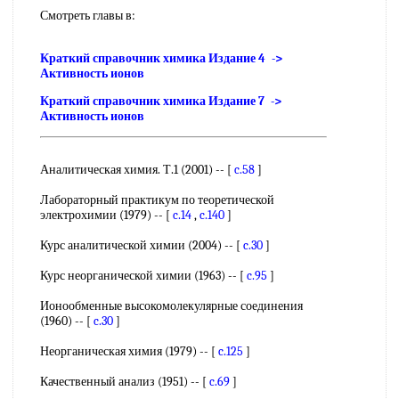
Смотреть главы в:
Краткий справочник химика Издание 4 ->
Активность ионов
Краткий справочник химика Издание 7 ->
Активность ионов
Аналитическая химия. Т.1 (2001) -- [
c.58
]
Лабораторный практикум по теоретической
электрохимии (1979) -- [
c.14
,
c.140
]
Курс аналитической химии (2004) -- [
c.30
]
Курс неорганической химии (1963) -- [
c.95
]
Ионообменные высокомолекулярные соединения
(1960) -- [
c.30
]
Неорганическая химия (1979) -- [
c.125
]
Качественный анализ (1951) -- [
c.69
]