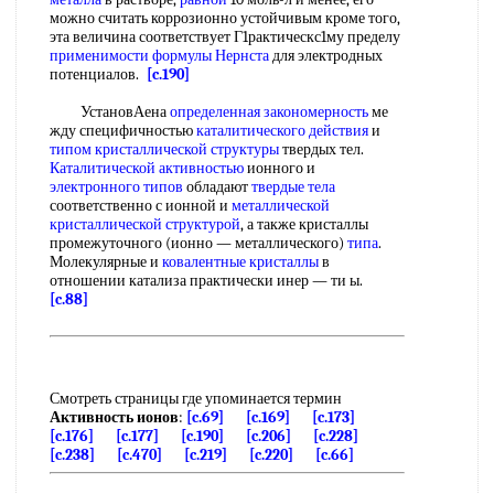
можно считать коррозионно устойчивым кроме того,
эта величина соответствует Г1рактическс1му пределу
применимости формулы Нернста
для электродных
потенциалов.
[c.190]
УстановАена
определенная закономерность
ме
жду специфичностью
каталитического действия
и
типом кристаллической структуры
твердых тел.
Каталитической активностью
ионного и
электронного типов
обладают
твердые тела
соответственно с ионной и
металлической
кристаллической структурой
, а также кристаллы
промежуточного (ионно — металлического)
типа
.
Молекулярные и
ковалентные кристаллы
в
отношении катализа практически инер — ти ы.
[c.88]
Смотреть страницы где упоминается термин
Активность ионов
:
[c.69]
[c.169]
[c.173]
[c.176]
[c.177]
[c.190]
[c.206]
[c.228]
[c.238]
[c.470]
[c.219]
[c.220]
[c.66]