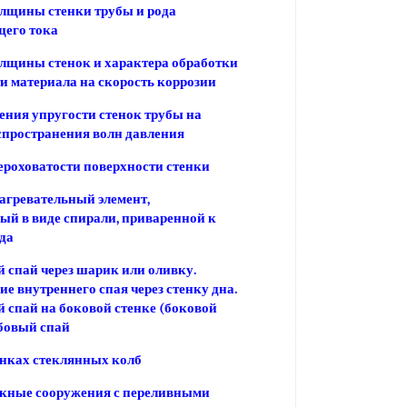
лщины стенки трубы и рода
щего тока
лщины стенок и характера обработки
и материала на скорость коррозии
ения упругости стенок трубы на
спространения волн давления
роховатости поверхности стенки
гревательный элемент,
й в виде спирали, приваренной к
уда
 спай через шарик или оливку.
е внутреннего спая через стенку дна.
 спай на боковой стенке (боковой
бовый спай
енках стеклянных колб
кные сооружения с переливными