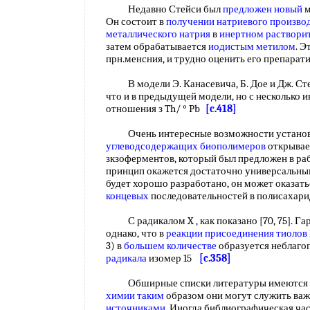
Недавно Стейси был
предложен новый
м
Он состоит в
получении натриевого
произво
металлического натрия
в
инертном раствори
затем обрабатывается
иодистым метилом
. Э
прн.менсния, и трудно оценить его препарат
В модели Э. Канасевича, Б. Дое и Дж. Сте
что и в предыдущей модели, но с несколько 
отношения з Th/ ° Pb
[c.418]
Очень интересные возможности устано
углеводсодержащих биополимеров
открывае
зкзоферментов, который был предложен в раб
принцип окажется достаточно универсальным
будет хорошо разработано, он может оказат
концевых
последовательностей в полисахар
С радикалом X , как показано [70, 75]. Гар
однако, что в
реакции присоединения тиолов
3) в
большем количестве
образуется неблаго
радикала
изомер 15
[c.358]
Обширные списки литературы имеются во
химии таким
образом они могут служить в
источниками
. Иногда библиографическая ча