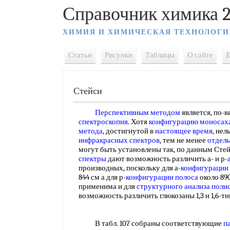
Справочник химика 2
ХИМИЯ И ХИМИЧЕСКАЯ ТЕХНОЛОГИ
Статьи
Рисунки
Таблицы
О сайте
E
Стейси
Перспективным методом
является, по-
спектроскопия
. Хотя
конфигурацию моносах
метода
, достигнутой в
настоящее время
, нел
инфракрасных спектров
, тем не менее
отдел
могут быть установлены так, по данным Сте
спектры
дают возможность различить а- и р-
производных, поскольку для а-
конфигурации 
844 см а для р-
конфигурации полоса
около 890
применима и для
структурного анализа поли
возможность различить глюкозаны 1,3 и 1,6-т
В табл. 107 собраны соответствующие
п