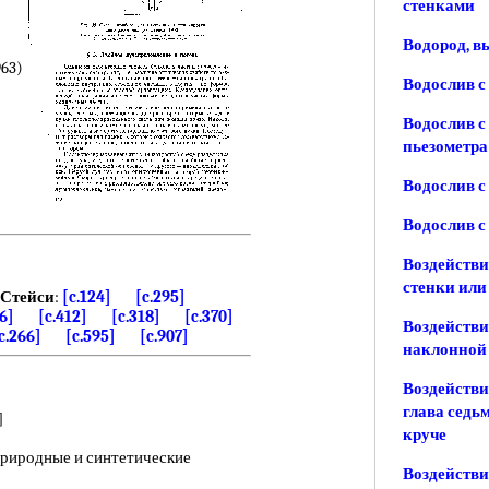
стенками
Водород, в
963)
Водослив с
Водослив с
пьезометра
Водослив с
Водослив с
Воздействи
стенки или
Стейси
:
[c.124]
[c.295]
16]
[c.412]
[c.318]
[c.370]
Воздействи
c.266]
[c.595]
[c.907]
наклонной 
Воздействи
глава седь
]
круче
риродные и синтетические
Воздействи