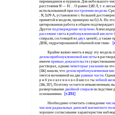
пиримидинов и пуринов. Для небольшого чи
расстояния N — Н. . . О равно 2,82 Л, т. е. вес
использованной при
построении модели
. Ср
. N, 3,09 А, установлено с большей достовер
принятой в модели, примерно на 0,1 А. Но зт
цитированная работа в общем подтверждает
Другое
подтверждение получено
Александер
рассеяние света
в
рибонуклеиновой кислоте
(
спирали, состоящей из
двух
цепей), а также 
ДНК, гидратированной обычной или тяже-
[
Крайне важно иметь в виду эту модель 
дезоксирибонуклеиновой кислоты
в раствора
имеем
прямых доказательств
существовани
растворах, однако
некоторые указания
на это
[116] нашли, что
дезоксирибонуклеиновая кис
тяется мочевиной на две
равные части
. Одна
р и б ун о кл е и н о в о й кисл о ты
зобной жел
[116, 117], Поэтому остается невыясненным, в
развертывание
двойной спирали
вследствие 
основаниями.
[c.251]
Необходимо отметить совпадение
числ
числом радиальных
диполей магнитного пол
хорошее согласование характеристик наблю