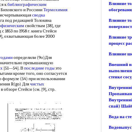
Влияние то
ся к
библиографическим
 Биховского и Россини
Термохимия
обогреваю
ся исчерпывающая
сводка
нига под редакцией Толокяна
Влияние то
офизическим
свойствам [38], где
поверхност
с 1853 по 1958 г. книга Стейси
9], охватывающая более 2000
Влияние тр
процесс ра
Влияние ше
тодами
определили (9о)Для
5, значительно превышающую
Внешний на
ах
[51—54]. В
последние годы
это
выполненны
тами кроме того, оно согласуется
стенке сос
о формуле (54) при использовании
ачения R(go) Для
чистых
Внутренний
 обзоре Стейси (см. [9], стр.
Пропаивани
Внутренний
спай) Шай
Вода на ст
Водовыпус