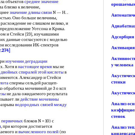
сла объектов
среднее значение
орошаемыми
ьма близко к величине,
еднее
значение длины связи
N — Н. .
Автоматиче
ностью. Оно больше величины,
о расхождение не слишком велико, и
Адиабатная
 предположение Уотсона и Крика.
ом и Стейси [23], изучавшими
Адсорбция 
их данные согласуются с моделью
при исследовании ИК-спектров
Активация 
c.274]
Активность
при
изучении деградации
у человека
х. Хотя в
настоящее время
мы не
я
двойных спиралей
этой кислоты
в
Акустическ
 имеются. Александер и Стейси
стенки
лота
спермы сельдей расщеп-
ко обработка мочевиной де 3 о ксп
Акустическ
езы
не дала ожидаемого результата
ызывает ли
действие мочевины
Анализ осн
разрыва
водородных связей между
коэффициен
стенок
а первичных
блоков N = 10) с
я
, при котором достигается
Анализ теп
даемого и
вычисленного полей
(по
конденсата