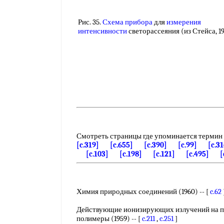
Рис. 35.
Схема прибора
для
измерения
интенсивности
светорассеяния (из Стейса, 1
Смотреть страницы где упоминается термин
[c.319]
[c.655]
[c.390]
[c.99]
[c.3
[c.103]
[c.198]
[c.121]
[c.495]
[
Химия природных соединений (1960) -- [
c.62
Действующие ионизирующих излучений на п
полимеры (1959) -- [
c.211
,
c.251
]