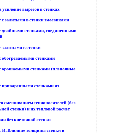
 усиление вырезов в стенках
 с залитыми в стенки змеевиками
с двойными стенками, соединенными
й
 залитыми в стенки
с обогреваемыми стенками
с орошаемыми стенками (пленочные
с приваренными стенками из
о смешиванием теплоносителей (без
ьной стенки) и их тепловой расчет
ии без клеточной стенки
 И. Влияние толщины стенки и