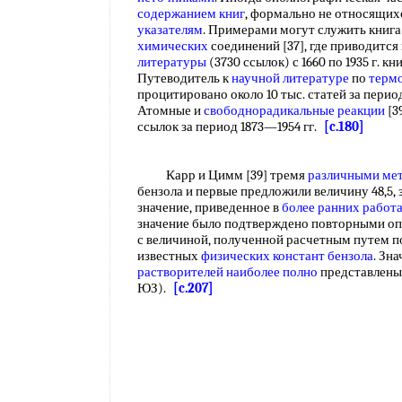
содержанием книг
, формально не относящих
указателям
. Примерами могут служить книга
химических
соединений [37], где приводит
литературы
(3730 ссылок) с 1660 по 1935 г. к
Путеводитель к
научной литературе
по
терм
процитировано около 10 тыс. статей за период 
Атомные и
свободнорадикальные реакции
[3
ссылок за период 1873—1954 гг.
[c.180]
Карр и Цимм [39] тремя
различными ме
бензола и первые предложили величину 48,
значение, приведенное в
более ранних работ
значение было подтверждено повторными опы
с величиной, полученной расчетным путем п
известных
физических констант бензола
. Зн
растворителей
наиболее полно
представлены в
ЮЗ).
[c.207]