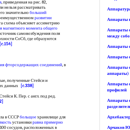
в
, приведенная на рис. 82,
ли нельзя рассматривать
Аппаратура
его значительно
больший
 преимущественном
развитии
Аппараты г
а схема объясняет ассиметрию
я магнитного
момента общего
Аппараты 
 источник самовозбуждения поля
между собо
ерхности СоСб, где образуются
[c.154]
Аппараты с
Аппараты 
тия
фторсодержащих соединений
, в
Аппараты 
аппараты)
е, полученные Стейси и
Аппараты 
тих данных
[c.338]
профилей
Стейси К. Пер. с англ. под ред.
Аппараты с
2]
разделител
ла в СССР
больщое
хранилище для
Архебактер
мкость
установки
равна примерно
 100 сосудов, расположенных в
Арчаков Ю.