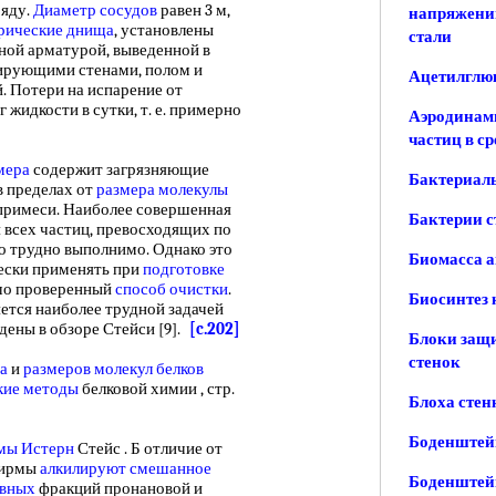
ряду.
Диаметр сосудов
равен 3 м,
напряжений
рические днища
, установлены
стали
ьной арматурой, выведенной в
лирующими стенами, полом и
Ацетилглюк
. Потери на испарение от
г жидкости в сутки, т. е. примерно
Аэродинам
частиц в с
мера
содержит загрязняющие
Бактериаль
в пределах от
размера молекулы
римеси. Наиболее совершенная
Бактерии с
 всех частиц, превосходящих по
но трудно выполнимо. Однако это
Биомасса а
ески применять при
подготовке
шо проверенный
способ очистки
.
Биосинтез 
ется наиболее трудной задачей
дены в обзоре Стейси [9].
[c.202]
Блоки защ
стенок
а
и
размеров молекул белков
кие методы
белковой химии , стр.
Блоха стен
Боденштей
мы
Истерн
Стейс . Б отличие от
 фирмы
алкилируют смешанное
Боденштейн
овных
фракций пронановой и