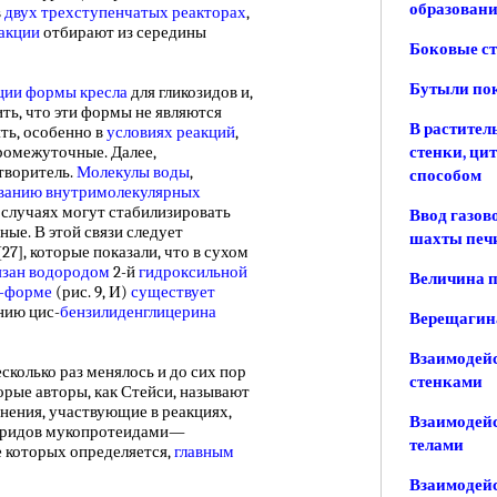
образован
в
двух
трехступенчатых реакторах
,
акции
отбирают из середины
Боковые ст
Бутыли по
ции
формы кресла
для гликозидов и,
ить, что эти формы не являются
В растител
ть, особенно в
условиях реакций
,
промежуточные. Далее,
стенки, ци
творитель.
Молекулы воды
,
способом
ванию внутримолекулярных
 случаях могут стабилизировать
Ввод газово
ые. В этой связи следует
шахты печ
7], которые показали, что в сухом
язан водородом
2-й
гидроксильной
Величина п
с-форме
(рис. 9, И)
существует
нию цис-
бензилиденглицерина
Верещагина
Взаимодейс
колько раз менялось и до сих пор
стенками
орые авторы, как Стейси, называют
нения, участвующие в реакциях,
Взаимодейс
харидов мукопротеидами—
телами
е которых определяется,
главным
Взаимодейс