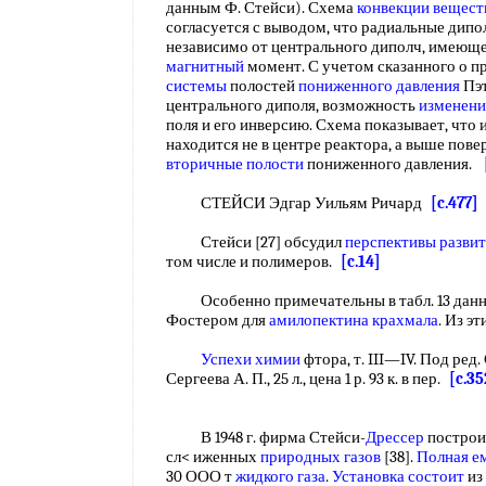
данным Ф. Стейси). Схема
конвекции вещест
согласуется с выводом, что радиальные дипо
независимо от центрального диполч, имеющ
магнитный
момент. С учетом сказанного о
системы
полостей
пониженного давления
Пэт
центрального диполя, возможность
изменени
поля и его инверсию. Схема показывает, что
находится не в центре реактора, а выше пов
вторичные полости
пониженного давления.
СТЕЙСИ Эдгар Уильям Ричард
[c.477]
Стейси [27] обсудил
перспективы разви
том числе и полимеров.
[c.14]
Особенно примечательны в табл. 13 данны
Фостером для
амилопектина крахмала
. Из э
Успехи химии
фтора, т. III—IV. Под ред. 
Сергеева А. П., 25 л., цена 1 р. 93 к. в пер.
[c.35
В 1948 г. фирма Стейси-
Дрессер
построи
сл< иженных
природных газов
[38].
Полная е
30 ООО т
жидкого газа
.
Установка состоит
из