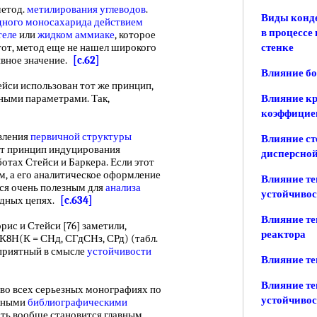
етод.
метилирования углеводов
.
Виды конде
дного моносахарида
действием
в процессе
теле
или
жидком аммиаке
, которое
тот, метод еще не нашел широкого
стенке
ивное значение.
[c.62]
Влияние бо
йси использован тот же принцип,
иными параметрами. Так,
Влияние кр
коэффицие
вления
первичной структуры
Влияние ст
т принцип индуцирования
дисперсно
отах Стейси и Баркера. Если этот
, а его аналитическое оформление
Влияние те
ься очень полезным для
анализа
устойчивос
идных цепях.
[c.634]
Влияние те
рис и Стейси [76] заметили,
реактора
К8Н(К = СНд, СГдСНз, СРд) (табл.
приятный в смысле
устойчивости
Влияние те
Влияние те
 всех серьезных монографиях по
устойчивос
ажными
библиографическими
сть вообще становится главным