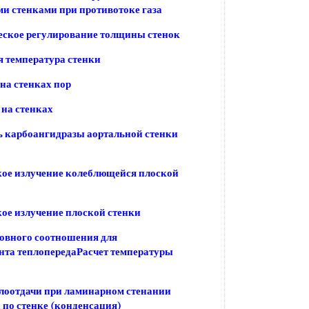
 стенками при противотоке газа
ское регулирование толщины стенок
 температура стенки
на стенках пор
на стенках
 карбоангидразы аортальной стенки
ое излучение колеблющейся плоской
ое излучение плоской стенки
овного соотношения для
та теплопередаРасчет температуры
лоотдачи при ламинарном стенании
 по стенке (конденсация)