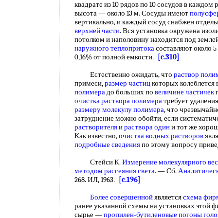
квадрате из 10 рядов по 10 сосудов в каждом 
высота — около 13 м. Сосуды имеют
полусфе
вертикально, и каждый сосуд снабжен отдел
верхней части
. Вся установка окружена изо
потолком и наполовину находится под землей
наружного теплопритока
составляют около 5 
0,16% от полной емкости.
[c.310]
Естественно ожидать, что
раствор поли
примеси,
размер частиц
которых колеблется 
полимера
до больших по
величине частичек
п
очистка раствора полимера
требует удаления
размеру молекулу полимера
, что чрезвычай
затруднение можно обойти, если систематич
растворителя
и
раствора один
и тот же хоро
Как известно,
очистка водных растворов
явля
подробные сведения
по этому вопросу приве
Стейси К.
Измерение молекулярного вес
методом рассеяния света
. — Сб.
Аналитичес
268. ИЛ, 1963.
[c.196]
Более совершенной
является
схема фир
ранее указанной схемы на установках этой
сырье —
пропилен-бутиленовые
погоны гол