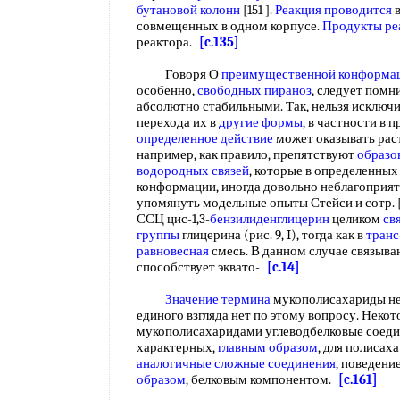
бутановой колонн
[151 ].
Реакция проводится
совмещенных в одном корпусе.
Продукты ре
реактора.
[c.135]
Говоря О
преимущественной конформа
особенно,
свободных пираноз
, следует помн
абсолютно стабильными. Так, нельзя исключи
перехода их в
другие формы
, в частности в 
определенное действие
может оказывать рас
например, как правило, препятствуют
образо
водородных связей
, которые в определенных
конформации, иногда довольно неблагоприятн
упомянуть модельные опыты Стейси и сотр. [2
ССЦ цис-1,3-
бензилиденглицерин
целиком
св
группы
глицерина (рис. 9, I), тогда как в
тран
равновесная
смесь. В данном случае связыва
способствует эквато-
[c.14]
Значение термина
мукополисахариды нес
единого взгляда нет по этому вопросу. Некот
мукополисахаридами углеводбелковые соеди
характерных,
главным образом
, для полиса
аналогичные сложные соединения
, поведени
образом
, белковым компонентом.
[c.161]