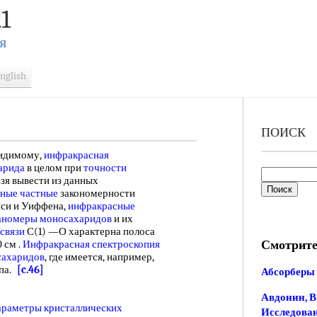
1
Я
nglish
ПОИСК
видимому,
инфракрасная
арида
в целом при
точности
ьзя вывести из данных
ьные частные
закономерности
йси и Уиффена,
инфракрасные
аномеры моносахаридов
и их
связи
С(1) —О характерна полоса
Смотрите
 см .
Инфракрасная спектроскопия
сахаридов
, где имеется, например,
нпа.
[c.46]
Абсорберы
Авдонин, В.
араметры кристаллических
Исследован