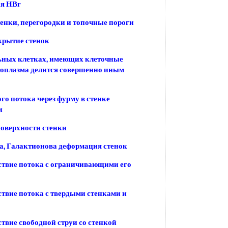
ия НВг
енки, перегородки и топочные пороги
крытие стенок
ьных клетках, имеющих клеточные
топлазма делится совершенно иным
го потока через фурму в стенке
и
оверхности стенки
, Галактионова деформация стенок
твие потока с ограничивающими его
твие потока с твердыми стенками и
твие свободной струи со стенкой