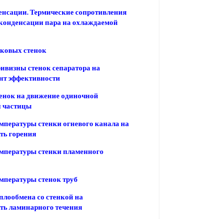
нсации. Термические сопротивления
 конденсации пара на охлаждаемой
ковых стенок
ивизны стенок сепаратора на
нт эффективности
енок на движение одиночной
й частицы
мпературы стенки огневого канала на
ть горения
мпературы стенки пламенного
мпературы стенок труб
плообмена со стенкой на
ть ламинарного течения