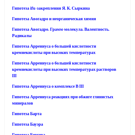
Гипотеза ifu-закрепления Я. К. Сыркина
Гипотеза Авогадро и неорганическая химия
Гипотеза Авогадро. Грамм-молекула. Валентность.
Радикалы
Гипотеза Аррениуса о большей кислотности
кремнекислоты при высоких температурах
Гипотеза Аррениуса о большей кислотности
кремнекислоты при высоких температурах растворов
III
Гипотеза Аррениуса о комплексе В III
Гипотеза Аррениуса реакциях при обжиге глинистых
минералов
Гипотеза Барта
Гипотеза Бауэра
Гипотеза Бергера