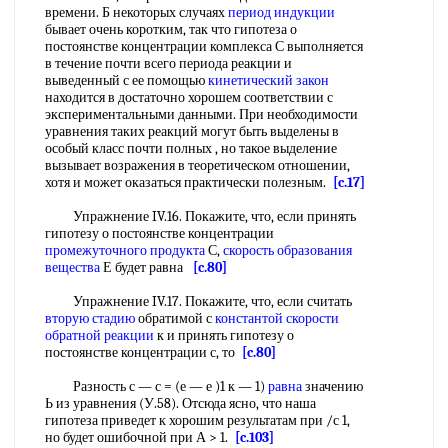
времени. Б некоторых случаях
период индукции
бывает очень коротким, так что гипотеза о
постоянстве концентрации комплекса С выполняется
в течение почти всего периода реакции и
выведенный с ее помощью
кинетический закон
находится в достаточно хорошем соответствии с
экспериментальными данными. При необходимости
уравнения таких реакций могут быть выделены в
особый класс почти полных , но такое выделение
вызывает возражения в теоретическом отношении,
хотя и может оказаться практически полезным.
[c.17]
Упражнение IV.16. Покажите, что, если принять
гипотезу о постоянстве концентрации
промежуточного продукта
С,
скорость образования
вещества
Е будет равна
[c.80]
Упражнение IV.17. Покажите, что, если считать
вторую стадию
обратимой с
константой скорости
обратной реакции
к и принять гипотезу о
постоянстве концентрации с, то
[c.80]
Разность с — с = (е — е )1 к — 1)
равна
значению
Ь из уравнения (У.58). Отсюда ясно, что наша
гипотеза приведет к хорошим результатам при /с 1,
но будет ошибочной при А > 1.
[c.103]