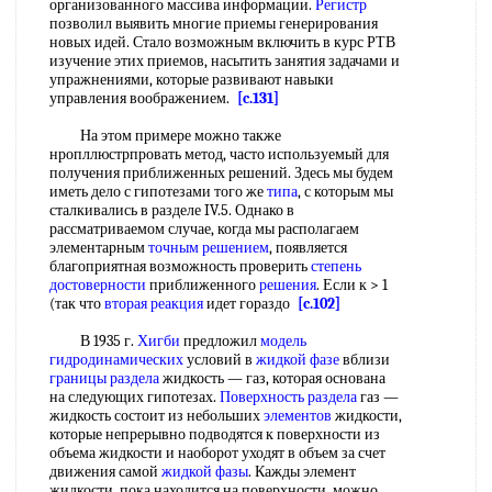
организованного массива информации.
Регистр
позволил выявить многие приемы генерирования
новых идей. Стало возможным включить в курс РТВ
изучение этих приемов, насытить занятия задачами и
упражнениями, которые развивают навыки
управления воображением.
[c.131]
На этом примере можно также
нропллюстрпровать метод, часто используемый для
получения приближенных решений. Здесь мы будем
иметь дело с гипотезами того же
типа
, с которым мы
сталкивались в разделе IV.5. Однако в
рассматриваемом случае, когда мы располагаем
элементарным
точным решением
, появляется
благоприятная возможность проверить
степень
достоверности
приближенного
решения
. Если к > 1
(так что
вторая реакция
идет гораздо
[c.102]
В 1935 г.
Хигби
предложил
модель
гидродинамических
условий в
жидкой фазе
вблизи
границы раздела
жидкость — газ, которая основана
на следующих гипотезах.
Поверхность раздела
газ —
жидкость состоит из небольших
элементов
жидкости,
которые непрерывно подводятся к поверхности из
объема жидкости и наоборот уходят в объем за счет
движения самой
жидкой фазы
. Кажды элемент
жидкости, пока находится на поверхности, можно