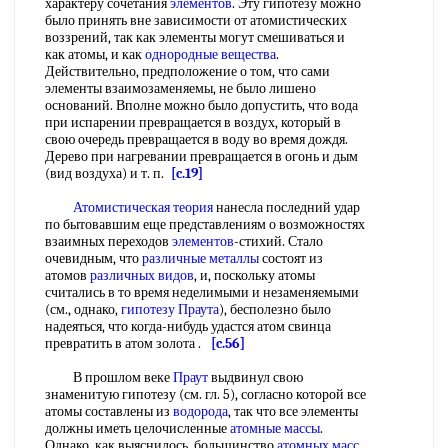
характеру сочетания
элементов
. Эту гипотезу можно
было принять вне зависимости от атомистических
воззрений, так как элементы могут смешиваться и
как атомы, и как
однородные вещества
.
Действительно, предположение о том, что сами
элементы взаимозаменяемы, не было лишено
оснований. Вполне можно было допустить, что вода
при испарении превращается в воздух, который в
свою очередь превращается в воду во время дождя.
Дерево при нагревании превращается в огонь и дым
(вид воздуха) и т. п.
[c.19]
Атомистическая теория
нанесла последний удар
по бытовавшим еще представлениям о возможностях
взаимных переходов
элементов
-стихий. Стало
очевидным, что
различные металлы
состоят из
атомов
различных видов
, и, поскольку атомы
считались в то время неделимыми и незаменяемыми
(см., однако,
гипотезу Праута
), бесполезно было
надеяться, что когда-нибудь удастся атом свинца
превратить в атом золота .
[c.56]
В прошлом веке
Праут
выдвинул свою
знаменитую гипотезу (см. гл. 5), согласно которой все
атомы составлены из
водорода
, так что все элементы
должны иметь целочисленные
атомные массы
.
Однако, как выяснилось, большинство
атомных масс