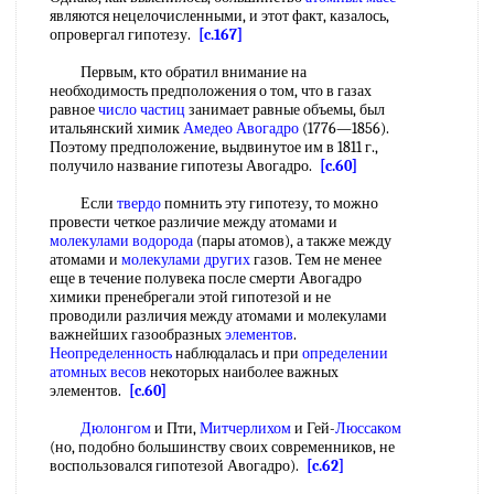
являются нецелочисленными, и этот факт, казалось,
опровергал гипотезу.
[c.167]
Первым, кто обратил внимание на
необходимость предположения о том, что в газах
равное
число частиц
занимает равные объемы, был
итальянский химик
Амедео Авогадро
(1776—1856).
Поэтому предположение, выдвинутое им в 1811 г.,
получило название гипотезы Авогадро.
[c.60]
Если
твердо
помнить эту гипотезу, то можно
провести четкое различие между атомами и
молекулами водорода
(пары атомов), а также между
атомами и
молекулами других
газов. Тем не менее
еще в течение полувека после смерти Авогадро
химики пренебрегали этой гипотезой и не
проводили различия между атомами и молекулами
важнейших газообразных
элементов
.
Неопределенность
наблюдалась и при
определении
атомных весов
некоторых наиболее важных
элементов.
[c.60]
Дюлонгом
и Пти,
Митчерлихом
и Гей-
Люссаком
(но, подобно большинству своих современников, не
воспользовался гипотезой Авогадро).
[c.62]