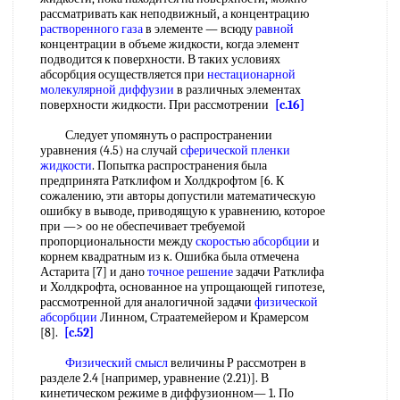
рассматривать как неподвижный, а концентрацию
растворенного газа
в элементе — всюду
равной
концентрации в объеме жидкости, когда элемент
подводится к поверхности. В таких условиях
абсорбция осуществляется при
нестационарной
молекулярной диффузии
в различных элементах
поверхности жидкости. При рассмотрении
[c.16]
Следует упомянуть о распространении
уравнения (4.5) на случай
сферической
пленки
жидкости
. Попытка распространения была
предпринята Ратклифом и Холдкрофтом [6. К
сожалению, эти авторы допустили математическую
ошибку в выводе, приводящую к уравнению, которое
при —> оо не обеспечивает требуемой
пропорциональности между
скоростью абсорбции
и
корнем квадратным из к. Ошибка была отмечена
Астарита [7] и дано
точное решение
задачи Ратклифа
и Холдкрофта, основанное на упрощающей гипотезе,
рассмотренной для аналогичной задачи
физической
абсорбции
Линном, Страатемейером и Крамерсом
[8].
[c.52]
Физический смысл
величины Р рассмотрен в
разделе 2.4 [например, уравнение (2.21)]. В
кинетическом режиме в диффузионном— 1. По