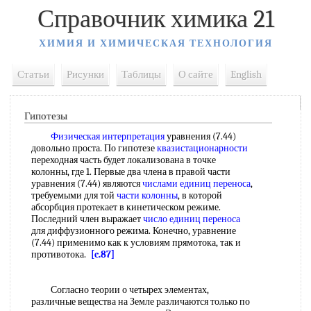
Справочник химика 21
ХИМИЯ И ХИМИЧЕСКАЯ ТЕХНОЛОГИЯ
Статьи
Рисунки
Таблицы
О сайте
English
Гипотезы
Физическая интерпретация
уравнения (7.44)
довольно проста. По гипотезе
квазистационарности
переходная часть будет локализована в точке
колонны, где 1. Первые два члена в правой части
уравнения (7.44) являются
числами единиц переноса
,
требуемыми для той
части колонны
, в которой
абсорбция протекает в кинетическом режиме.
Последний член выражает
число единиц переноса
для диффузионного режима. Конечно, уравнение
(7.44) применимо как к условиям прямотока, так и
противотока.
[c.87]
Согласно теории о четырех элементах,
различные вещества на Земле различаются только по