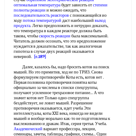
оптимальная температура
будет зависеть от
степени
полноты реакции
и можно ожидать, что
последовательность реакторов
с понижающейся ио
ходу
потока температурой
даст наибольший
выход
продукта
. Легко предположить и нетрудно доказать,
что температура в каждом реакторе должна быть
такова, чтобы
скорость реакции
была максимальной.
Читатель должен осознать, что это нредположение
нуждается в доказательстве, так как аналогичная
гипотеза в случае двух реакций оказывается
неверной.
[c.189]
Далее, казалось бы, надо бросить котов на поиск
мышей. Но это примитив, ход не по ТРИЗ. Снова
формулируем противоречйе Коты есть, котов нет .
Первая половина противоречия понятна коты
официально за числены в списки спецгруппы,
получают усиленное трехразовое питание... А что
значит котов нет Только одно спецгруппа
бездействует, не ловит мышей. Разрешение
противоречия оказывается, идет учеба Эти
интеллектуалы, коты XXI века, никогда не видели
мышей и вообще морально как-то не подготовлены к
выслеживанию и дракам. Итак, серия третья. Учеба.
Академический
вариант профессора, лекции,
семинары, зачеты, таблицы, графики, схемы... Один