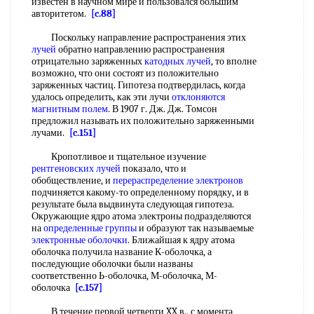
известен в научном мире и пользовался большим
авторитетом.
[c.88]
Поскольку направление распространения этих
лучей
обратно направлению распространения
отрицательно заряженных
катодных лучей
, то вполне
возможно, что они состоят из положительно
заряженных частиц. Гипотеза подтвердилась, когда
удалось определить, как эти лучи
отклоняются
магнитным полем
. В 1907 г. Дж. Дж. Томсон
предложил называть их положительно заряженными
лучами.
[c.151]
Кропотливое и тщательное изучение
рентгеновских лучей
показало, что и
обобществление, и
перераспределение электронов
подчиняется какому-то определенному порядку, и в
результате была выдвинута следующая гипотеза.
Окружающие ядро атома электроны подразделяются
на
определенные группы
и образуют так называемые
электронные оболочки
. Ближайшая к ядру атома
оболочка получила название К-оболочка, а
последующие оболочки были названы
соответственно Ь-оболочка, М-оболочка, М-
оболочка
[c.157]
В течение первой четверти XX в., с момента