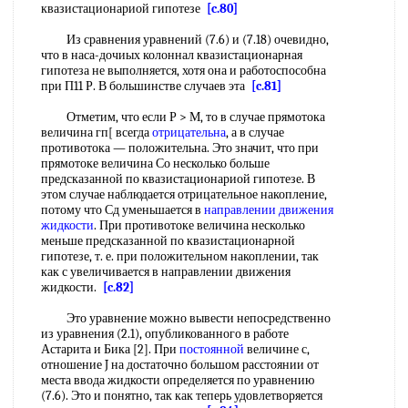
квазистационариой гипотезе
[c.80]
Из сравнения уравнений (7.6) и (7.18) очевидно,
что в наса-дочиых колоннал квазистационарная
гипотеза не выполняется, хотя она и работоспособна
при П11 Р. В большинстве случаев эта
[c.81]
Отметим, что если Р > М, то в случае прямотока
величина гп[ всегда
отрицательна
, а в случае
противотока — положительна. Это значит, что при
прямотоке величина Со несколько больше
предсказанной по квазистационариой гипотезе. В
этом случае наблюдается отрицательное накопление,
потому что Сд уменьшается в
направлении движения
жидкости
. При противотоке величина несколько
меньше предсказанной по квазистационарной
гипотезе, т. е. при положительном накоплении, так
как с увеличивается в направлении движения
жидкости.
[c.82]
Это уравнение можно вывести непосредственно
из уравнения (2.1), опубликованного в работе
Астарита и Бика [2]. При
постоянной
величине с,
отношение J на достаточно большом расстоянии от
места ввода жидкости определяется по уравнению
(7.6). Это и понятно, так как теперь удовлетворяется