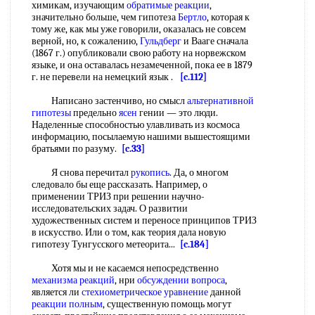
химикам, изучающим
обратимые реакции
,
значительно больше, чем гипотеза
Бертло
, которая к
тому же, как мы уже говорили, оказалась не совсем
верной, но, к сожалению,
Гульдберг
и Вааге сначала
(1867 г.) опубликовали свою работу на норвежском
языке, и она оставалась незамеченной, пока ее в 1879
г. не перевели на немецкий язык .
[c.112]
Написано застенчиво, но смысл
альтернативной
гипотезы
предельно
ясен
гении — это люди.
Наделенные способностью улавливать из космоса
информацию, посылаемую нашими вышестоящими
братьями по разуму.
[c.33]
Я снова перечитал
рукопись
. Да, о многом
следовало бы еще рассказать. Например, о
применении ТРИЗ при решении научно-
исследовательских задач. О развитии
художественных систем и переносе принципов ТРИЗ
в искусство. Или о том, как теория дала новую
гипотезу Тунгусского метеорита...
[c.184]
Хотя мы и не касаемся непосредственно
механизма реакций
, нри
обсуждении вопроса
,
является ли
стехиометрическое уравнение
данной
реакции полным
, существенную помощь могут