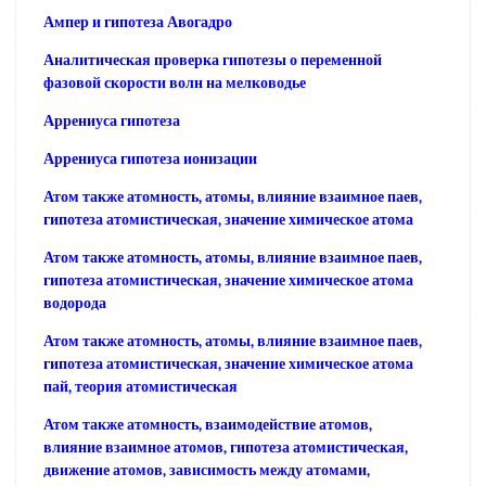
Ампер и гипотеза Авогадро
Аналитическая проверка гипотезы о переменной
фазовой скорости волн на мелководье
Аррениуса гипотеза
Аррениуса гипотеза ионизации
Атом также атомность, атомы, влияние взаимное паев,
гипотеза атомистическая, значение химическое атома
Атом также атомность, атомы, влияние взаимное паев,
гипотеза атомистическая, значение химическое атома
водорода
Атом также атомность, атомы, влияние взаимное паев,
гипотеза атомистическая, значение химическое атома
пай, теория атомистическая
Атом также атомность, взаимодействие атомов,
влияние взаимное атомов, гипотеза атомистическая,
движение атомов, зависимость между атомами,