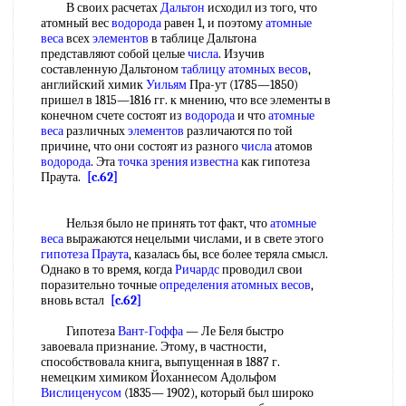
В своих расчетах
Дальтон
исходил из того, что
атомный вес
водорода
равен 1, и поэтому
атомные
веса
всех
элементов
в таблице Дальтона
представляют собой целые
числа
. Изучив
составленную Дальтоном
таблицу атомных весов
,
английский химик
Уильям
Пра-ут (1785—1850)
пришел в 1815—1816 гг. к мнению, что все элементы в
конечном счете состоят из
водорода
и что
атомные
веса
различных
элементов
различаются по той
причине, что они состоят из разного
числа
атомов
водорода
. Эта
точка зрения
известна
как гипотеза
Праута.
[c.62]
Нельзя было не принять тот факт, что
атомные
веса
выражаются нецелыми числами, и в свете этого
гипотеза Праута
, казалась бы, все более теряла смысл.
Однако в то время, когда
Ричардс
проводил свои
поразительно точные
определения атомных весов
,
вновь встал
[c.62]
Гипотеза
Вант-Гоффа
— Ле Беля быстро
завоевала признание. Этому, в частности,
способствовала книга, выпущенная в 1887 г.
немецким химиком Йоханнесом Адольфом
Вислиценусом
(1835— 1902), который был широко