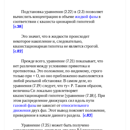
Подстановка уравнения (2.22) в (2.3) позволяет
вычислить концентрацию в объеме
жидкой фазы
в
соответствии с квазиста-ционарной гипотезой
[c.38]
Это значит, что в жидкости происходит
некоторое накопление и, следовательно,
квазистационарная гипотеза не является строгой.
[c.82]
Прежде всего, уравнение (7.21) показывает, что
нет различия между условиями прямотока и
противотока. Это положение, по-видимому, строго
только при = О, но оно приближенно выполняется в
любой реальной обстановке. В самом деле, из
уравнения (7.19) следует, что ту< Р. Таким образом,
величина Сп локально удовлетворяет
квазистационарной гипотезе [уравнение (7.18)]. При
этом распределение движущих сил вдоль пути
газовой фазы
не зависит от
относительного
движения
двух фаз. Этот вывод поясняет положение,
приведенное в начале данного раздела.
[c.82]
Уравнение (7.25) может быть получено