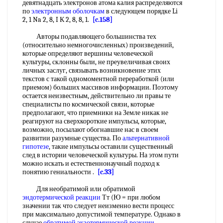
девятнадцать электронов атома калия распределяются
по
электронным оболочкам
в следующем порядке Li
2, 1 Na 2, 8, I К 2, 8, 8, 1.
[c.158]
Авторы подавляющего большинства тех
(относительно немногочисленных) произведений,
которые определяют вершины человеческой
культуры, склонны были, не преувеличивая своих
личных заслуг, связывать возникновение этих
текстов с такой одномоментной переработкой (или
приемом) больших массивов информации. Поэтому
остается неизвестным, действительно ли правы те
специалисты по космической связи, которые
предполагают, что приемники на Земле никак не
реагируют на сверхкороткие импульсы, которые,
возможно, посылают обогнавшие нас в своем
развитии разумные существа. По
альтернативной
гипотезе
, такие импульсы оставили существенный
след в истории человеческой культуры. На этом пути
можно искать и естественнонаучный подход к
понятию гениальности .
[c.33]
Для необратимой или обратимой
эндотермической реакции
Тт (Ю = при любом
значении так что следует неизменно вести процесс
при максимально допустимой температуре. Однако в
случае
обратимой экзотермической реакции