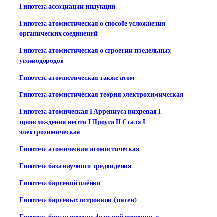
Гипотеза ассоциации индукции
Гипотеза атомистическая о способе усложнения
органических соединений
Гипотеза атомистическая о строении предельных
углеводородов
Гипотеза атомистическая также атом
Гипотеза атомистическая теория электрохимическая
Гипотеза атомическая I Аррениуса вихревая I
происхождения нефти I Проута II Сталя I
электрохимическая
Гипотеза атомическая атомистическая
Гипотеза база научного предвидения
Гипотеза бариевой плёнки
Гипотеза бариевых островков (пятен)
Гипотеза биологических функций вторичных