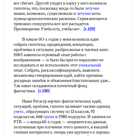
кот сбегает. Другой уходит в науку у него возникла
гипотеза, что, поскольку когда-то были
летучие
мыши, возможно, существовали и
летучие
коты
нужны археологические раскопки. Серия кончается
тревожно спецгруппа вот-вот распадется.
Противоречие Учеба есть, учебы нет .
[c.123]
В начале бО-х годов у меня возникла идея
собрать гипотезы, предвидения, концепции,
проблемы и ситуации, разбросанные в тыгячах книг.
НФЛ накопила огромный опыт работы с
воображением — и было бы просто неразумно не
исследовать и не использовать этот
уникальный
опыт. Собрать, расклассифицировать, выяснить
механизмы генерирования идей, найти причины
досадных ошибок и объяснения блистательных удач...
Так начал складываться патентный фонд
фантастики.
[c.130]
Ныне Регастр научно-фантастических идей,
ситуаций, проблем, гипотез включает тысячи единиц
учета
, образующих систему из 13 классов, 92
подклассов, 668
групп
и 2980 подгрупп. И занятия по
РТВ — с конца 60-х годов — опираются на данные,
полученные при изучении этого ценного, в высшей
степени интересного, теперь уже крупного и хорошо