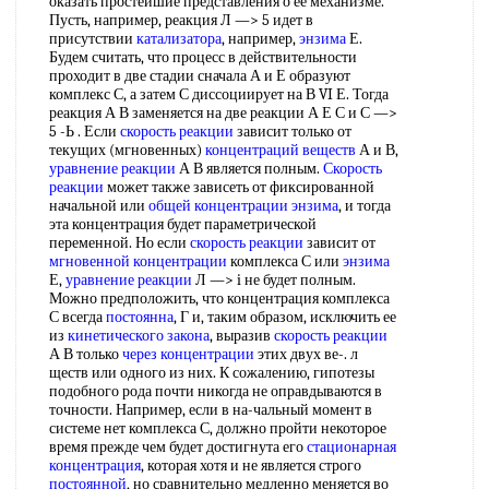
оказать простейшие представления о ее механизме.
Пусть, например, реакция Л —> 5 идет в
присутствии
катализатора
, например,
энзима
Е.
Будем считать, что процесс в действительности
проходит в две стадии сначала А и Е образуют
комплекс С, а затем С диссоциирует на В VI Е. Тогда
реакция А В заменяется на две реакции А Е С и С —>
5 -Ь . Если
скорость реакции
зависит только от
текущих (мгновенных)
концентраций веществ
А и В,
уравнение реакции
А В является полным.
Скорость
реакции
может также зависеть от фиксированной
начальной или
общей концентрации
энзима
, и тогда
эта концентрация будет параметрической
переменной. Но если
скорость реакции
зависит от
мгновенной концентрации
комплекса С или
энзима
Е,
уравнение реакции
Л —> i не будет полным.
Можно предположить, что концентрация комплекса
С всегда
постоянна
, Г и, таким образом, исключить ее
из
кинетического закона
, выразив
скорость реакции
А В только
через концентрации
этих двух ве-. л
ществ или одного из них. К сожалению, гипотезы
подобного рода почти никогда не оправдываются в
точности. Например, если в на-чальный момент в
системе нет комплекса С, должно пройти некоторое
время прежде чем будет достигнута его
стационарная
концентрация
, которая хотя и не является строго
постоянной
, но сравнительно медленно меняется во