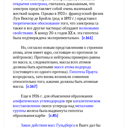
открытия электрона
, считалось доказанным, что
электрон представляет собой очень маленький
жесткий шарик. Однако в 1923 г. французский физик
Луи Виктор де Бройль (род. в 1892 г.) представил
теоретическое обоснование
того, что электроны (а
также и все другие частицы) обладают
волновыми
свойствами
. К концу 20-х годов XX в. эта гипотеза
была подтверждена экспериментально.
[c.161]
Но, согласно новым представлениям о строении
атома, атом имеет ядро, состоящее из протонов (и
нейтронов). Протоны и нейтроны примерно равны
по массе, и, следовательно, массы всех атомов
должны быть кратными
массе атома
водорода
(состоящего из одного протона).
Гипотеза Праута
возродилась, зато вновь возникли сомнения
относительно того, какими должны быть атомные
массы.
[c.167]
Еще в 1926 г. для объяснения образования
алифатических углеводородов
при
каталитическом
восстановлении
окиси углерода над
металлами
группы
железа была выдвинута гипотеза
образования карби-
[c.85]
Закон действия масс Гульдберга
и Вааге дал бы