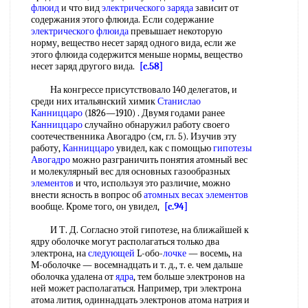
флюид
и что вид
электрического заряда
зависит от
содержания этого флюида. Если содержание
электрического флюида
превышает некоторую
норму, вещество несет заряд одного вида, если же
этого флюида содержится меньше нормы, вещество
несет заряд другого вида.
[c.58]
На конгрессе присутствовало 140 делегатов, и
среди них итальянский химик
Станислао
Канниццаро
(1826—1910) . Двумя годами ранее
Канниццаро
случайно обнаружил работу своего
соотечественника Авогадро (см, гл. 5). Изучив эту
работу,
Канниццаро
увидел, как с помощью
гипотезы
Авогадро
можно разграничить понятия атомный вес
и молекулярный вес для основных газообразных
элементов
и что, используя это различие, можно
внести ясность в вопрос об
атомных весах элементов
вообще. Кроме того, он увидел,
[c.94]
И Т. Д. Согласно этой гипотезе, на ближайшей к
ядру оболочке могут располагаться только два
электрона, на
следующей
L-обо-
лочке
— восемь, на
М-оболочке — восемнадцать и т. д., т. е. чем дальше
оболочка удалена от
ядра
, тем больше электронов на
ней может располагаться. Например, три электрона
атома лития, одиннадцать электронов атома натрия и