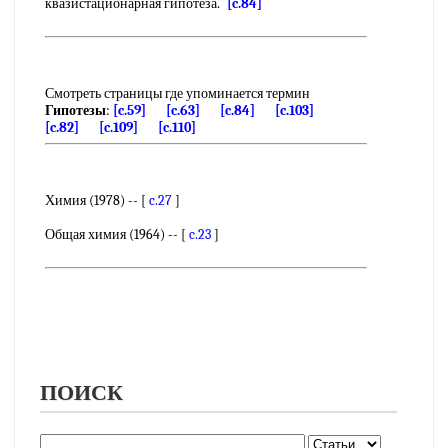
квазистационарная гипотеза.
[c.84]
Смотреть страницы где упоминается термин
Гипотезы
:
[c.59]
[c.63]
[c.84]
[c.103]
[c.82]
[c.109]
[c.110]
Химия (1978) -- [
c.27
]
Общая химия (1964) -- [
c.23
]
ПОИСК