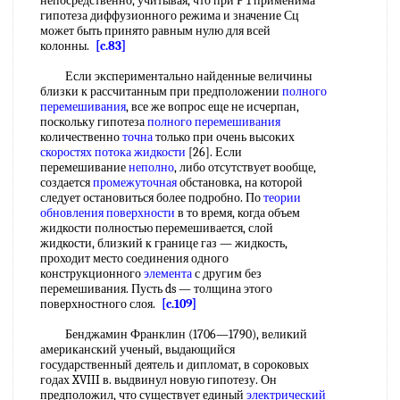
непосредственно, учитывая, что при Р 1 применима
гипотеза диффузионного режима и значение Сц
может быть принято равным нулю для всей
колонны.
[c.83]
Если экспериментально найденные величины
близки к рассчитанным при предположении
полного
перемешивания
, все же вопрос еще не исчерпан,
поскольку гипотеза
полного перемешивания
количественно
точна
только при очень высоких
скоростях потока жидкости
[26]. Если
перемешивание
неполно
, либо отсутствует вообще,
создается
промежуточная
обстановка, на которой
следует остановиться более подробно. По
теории
обновления поверхности
в то время, когда объем
жидкости полностью перемешивается, слой
жидкости, близкий к границе газ — жидкость,
проходит место соединения одного
конструкционного
элемента
с другим без
перемешивания. Пусть ds — толщина этого
поверхностного слоя.
[c.109]
Бенджамин Франклин (1706—1790), великий
американский ученый, выдающийся
государственный деятель и дипломат, в сороковых
годах XVIII в. выдвинул новую гипотезу. Он
предположил, что существует единый
электрический