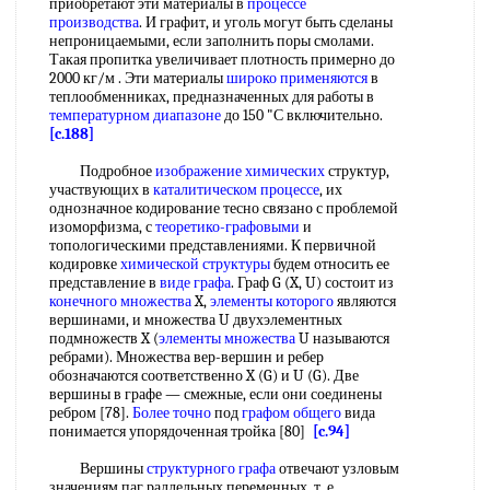
приобретают эти материалы в
процессе
производства
. И графит, и уголь могут быть сделаны
непроницаемыми, если заполнить поры смолами.
Такая пропитка увеличивает плотность примерно до
2000 кг/м . Эти материалы
широко применяются
в
теплообменниках, предназначенных для работы в
температурном диапазоне
до 150 "С включительно.
[c.188]
Подробное
изображение химических
структур,
участвующих в
каталитическом процессе
, их
однозначное кодирование тесно связано с проблемой
изоморфизма, с
теоретико-графовыми
и
топологическими представлениями. К первичной
кодировке
химической структуры
будем относить ее
представление в
виде графа
. Граф G (X, U) состоит из
конечного множества
X,
элементы которого
являются
вершинами, и множества U двухэлементных
подмножеств X (
элементы множества
U называются
ребрами). Множества вер-вершин и ребер
обозначаются соответственно X (G) и U (G). Две
вершины в графе — смежные, если они соединены
ребром [78].
Более точно
под
графом общего
вида
понимается упорядоченная тройка [80]
[c.94]
Вершины
структурного графа
отвечают узловым
значениям паг раллельных переменных, т. е.