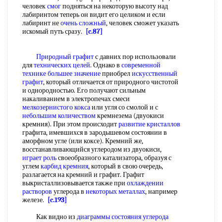
человек
смог
подняться на некоторую высоту над
лабиринтом теперь он видит его целиком и если
лабиринт не
очень сложный
, человек сможет указать
искомый путь сразу.
[c.87]
Природный графит
с давних пор использовали
для
технических целей
. Однако в
современной
технике
большее значение
приобрел
искусственный
графит
, который отличается от природного чистотой
и однородностью. Его получают сильным
накаливанием в электропечах смеси
мелкозернистого кокса
или угля со смолой и с
небольшим количеством
кремнезема (двуокиси
кремния). При этом происходит
развитие кристаллов
графита, имевшихся в зародышевом состоянии в
аморфном угле (или коксе). Кремний же,
восстанавливающийся углеродом из двуокиси,
играет роль
своеобразного катализатора, образуя с
углем
карбид кремния
, который в свою очередь,
разлагается на кремний и графит. Графит
выкристаллизовывается также при
охлаждении
растворов
углерода в
некоторых металлах
, например
железе.
[c.193]
Как видно из
диаграммы состояния углерода