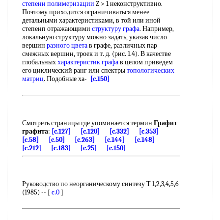
степени полимеризации
Z > 1 неконструктивно.
Поэтому приходится ограничиваться менее
детальными характеристиками, в той или иной
степенп отражающими
структуру графа
. Например,
локальную структуру можно задать, указав число
вершин
разного цвета
в графе, различных пар
смежных вершин, троек и т. д. (рис. 1.4). В качестве
глобальных
характеристик графа
в целом приведем
его циклический ранг или спектры
топологических
матриц
. Подобные ха-
[c.150]
Смотреть страницы где упоминается термин
Графит
графита
:
[c.127]
[c.120]
[c.332]
[c.353]
[c.58]
[c.50]
[c.263]
[c.144]
[c.148]
[c.212]
[c.183]
[c.25]
[c.150]
Руководство по неорганическому синтезу Т 1,2,3,4,5,6
(1985) -- [
c.0
]