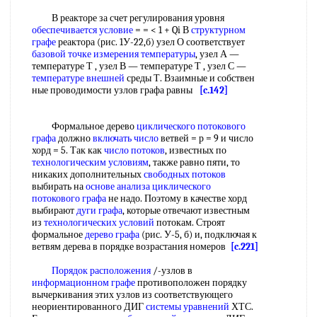
В реакторе за счет регулирования уровня
обеспечивается условие
= = < 1 + Qi В
структурном
графе
реактора (рис. 1У-22,б) узел О соответствует
базовой точке
измерения температуры
, узел А —
температуре Т , узел В — температуре Т , узел С —
температуре внешней
среды Т. Взаимные и собствен
ные проводимости узлов графа равны
[c.142]
Формальное дерево
циклического потокового
графа
должно
включать число
ветвей = р = 9 и число
хорд = 5. Так как
число потоков
, известных по
технологическим условиям
, также равно пяти, то
никаких дополнительных
свободных потоков
выбирать на
основе анализа
циклического
потокового графа
не надо. Поэтому в качестве хорд
выбирают
дуги графа
, которые отвечают известным
из
технологических условий
потокам. Строят
формальное
дерево графа
(рис. У-5, б) и, подключая к
ветвям дерева в порядке возрастания номеров
[c.221]
Порядок расположения
/-узлов в
информационном графе
противоположен порядку
вычеркивания этих узлов из соответствующего
неориентированного ДИГ
системы уравнений
ХТС.