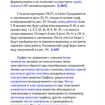
формализована и не позволяет осуществить
задачу
синтеза
САУ автоматизировано.
[c.265]
Согласно критерию (IV,17), в блоке 3 разрывается
и запоминается дуга (15, 9), откуда получаем граф,
изображенный на рис. 23. Теперь
опять работает
блок
1. В множество будут добавлены вершины 9, 10, и оно
примет вид = 1, 3, 2, 12, 16, И, 9, 10 . В ( з останется
только вершина. Отсюда в блоке 3 дуги (14, 4) и (13, 4)
будут разорваны и запомнены. После этого в блоке 1
будут пройдены все оставшиеся вершины, и алгоритм
закончит свою работу. Разомкнутый граф будет иметь
вид, показанный на рис. 24.
[c.60]
Графит по сравнению с алмазом
более
химически
активен он относительно легко
окисляется и образует ряд своеобразных соединений.
Атомы
щелочных металлов
, галогены,
анионы серной
кислоты
и
другие способны
внедряться
между
плоскостями
решетки Графита, давая
ионные
соединения
неопределенного состава.
Число
электронов
в
зоне проводимости
при этом может
измениться некоторые
вещества обогащают ее
электронами и повышают проводимость (например,
щелочные металлы
) графита, другие, наоборот,
снижают
число электронов
, и проводимость