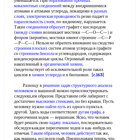
уменьшается. При
образовании прочных
ковалентных соединений
между внедрившимися
атомами и атомами углерода, лежащими в
разных
слоях
,
электрическая проводимость
резко падает и
параллельность слоев
, по-видимому, нарушается.
Такие
соединения образует
графит с кислородом
(
между слоями
возникают мостики —С—О—С—) и
фтором (вероятно, мостики имеют строение —С—Р
—Р—С—). Нельзя не обратить внимание на сходство
строения плоских
систем атомов углерода в графите
со
строением бензола
и углеводородов, содержащих
конденсированные циклы. Огромный материал,
накопленный в
органической химии
,
свидетельствует об исключительной роли таких
циклов в
химии углерода
и в биохимии.
[c.163]
Разницу в
решении задач структурного
анализа
человеком
и машиной можно проиллюстрировать
следуюш,им образом. Представим себе лабиринт с
достаточно
высокими стенками
, но без крыши. Пусть
человеку нужно
найти путь
из одного пункта в
другой. Здесь ходы соответствуют
дугам графа
, а
пересечения ходов — вершинам. Ясно, что человек
будет решать свою
задачу локально
, последовательно
обследуя каждое пересечение ходов и как-нибудь их
отмечая.
Таким образом
,
человек действует
так же,
как машина, исследуя граф. Предположим теперь, что