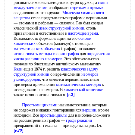
рисовать символы элеиедтов внутри кружка, а
связи
между элементами
изображать
отрезками прямых
,
соединяющих этп кружки.
Молекула химического
вещества
стала представляться графом с вершинами
— атомами и ребрами — связями. Так был создан
классический
язык структурной химии
, столь
привычный и естественный в
настоящее время
.
Возможность формализации на его
основе
химических
объектов (молекул) с помощью
математических объектов
(графов) позволяет
использовать методы
теории графов
для
определения
числа
различных изомеров
. Это обстоятельство
позволило блестящему английскому математику
Кэли
еще в 1874 г. решить
классическую задачу
структурной химии
о иере-числении
изомеров
углеводородов
, что является первым известным
примером ирименения
математических методов
к
исследованию изомерии. В
химической кинетике
также неявно использовался
[c.3]
Простыми циклами
называются такие, которые
не содержат никаких повторяющихся
вершии
, кроме
исходной. Все
простые циклы
для наиболее сложного
из рассмотренных графов —
графа реакции
превращений н-гексана — приведены на рпс. 1.4.
[c.79]