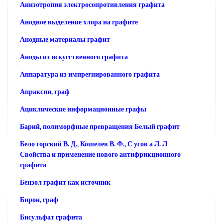
Анизотропия электросопротивления графита
Анодное выделение хлора на графите
Анодные материалы графит
Аноды из искусственного графита
Аппаратура из импрегнированного графита
Апраксин, граф
Ациклические информационные графы
Барий, полиморфные превращения Белый графит
Бело горский В. Д., Кошелев В. Ф., С усов а Л. Л
Свойства и применение нового антифрикционного
графита
Бензол графит как источник
Бирон, граф
Бисульфат графита