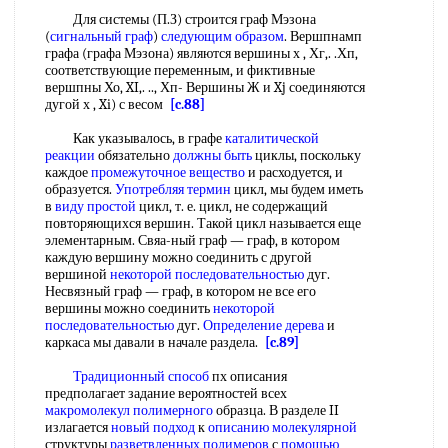
Для системы (П.З) строится граф Мэзона
(
сигнальный граф
)
следующим образом
. Вершпнамп
графа (графа Мэзона) являются вершины х , Хг,. .Хп,
соответствующие переменным, и фиктивные
вершпны Хо, XI,. .., Хп- Вершины Ж и Xj соединяются
дугой х , Xi) с весом
[c.88]
Как указывалось, в графе
каталитической
реакции
обязательно
должны быть
циклы, поскольку
каждое
промежуточное вещество
и расходуется, и
образуется.
Употребляя термин
цикл, мы будем иметь
в
виду простой
цикл, т. е. цикл, не содержащий
повторяющихся вершин. Такой цикл называется еще
элементарным. Свяа-ный граф — граф, в котором
каждую вершину можно соединить с другой
вершиной
некоторой последовательностью
дуг.
Несвязный граф — граф, в котором не все его
вершины можно соединить
некоторой
последовательностью
дуг.
Определение дерева
и
каркаса мы давали в начале раздела.
[c.89]
Традиционный способ
пх описания
предполагает задание вероятностей всех
макромолекул полимерного
образца. В разделе II
излагается
новый подход
к
описанию молекулярной
структуры
разветвленных полимеров
с
помощью