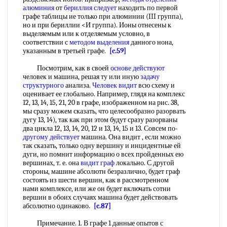
алюминия
от
бериллия следует
находить по первой
графе таблицы ие только при алюминии (III группа),
но и при бериллии <И группа). Ионы отнесены к
выделяемым или к отделяемым условно, в
соответствии с
методом выделения
данного нона,
указанным в третьей графе.
[c.59]
Посмотрим, как в своей
основе действуют
человек и машина, решая ту или иную
задачу
структурного
анализа.
Человек видит
всю схему и
оценивает ее глобально. Например, глядя на комплекс
12, 13, 14, 15, 21, 20 в графе, изображенном на рис. 38,
мы сразу можем сказать, что целесообразно разорвать
дугу 13, 14), так как при этом будут сразу разорваны
два цикла 12, 13, 14, 20, 12 и 13, 14, 15 и 13. Совсем по-
другому действует
машина. Она видит , если можно
так сказать, только одну вершину и инцидентные ей
дуги, но помнит информацию о всех пройденных ею
вершинах, т. е. она
видит граф
локально. С другой
стороны, машине абсолютн безразлично, будет граф
состоять из шести вершин, как в рассмотренном
нами комплексе, или же он будет включать сотни
вершин в обоих случаях машина будет действовать
абсолютно одинаково.
[c.87]
Примечание. 1. В графе 1 данные опытов с