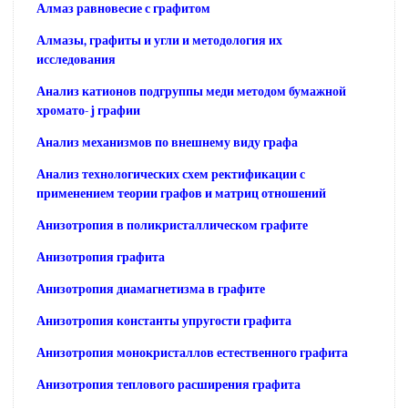
Алмаз равновесие с графитом
Алмазы, графиты и угли и методология их
исследования
Анализ катионов подгруппы меди методом бумажной
хромато- j графии
Анализ механизмов по внешнему виду графа
Анализ технологических схем ректификации с
применением теории графов и матриц отношений
Анизотропия в поликристаллическом графите
Анизотропия графита
Анизотропия диамагнетизма в графите
Анизотропия константы упругости графита
Анизотропия монокристаллов естественного графита
Анизотропия теплового расширения графита