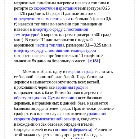
медленным линейным нагревом навески топлива в
реторте со
скоростями нарастания
температуры 0,25
— 120 град/мин. В графе II данные опытов с
определением изменения веса
небольшой (около 0,5
г) навески топлива во времени при помещении
навески в
инертную среду
с
постоянной
температурой
(скорость нагрева примерно 500 град/
мин). В графе III данные опытов с подачей
аэровзвеси
частиц топлива
, размером 0,1—0,25 мм, в
инертную среду
с
постоянной температурой
(скорость нагрева приблизительно 10 градЫпн 3
значение Vo дано на беззольную массу.
[c.181]
Можно выбрать одну из
вершин графа
и считать
ее базовой вершиной, или базой. Тогда базовым
деревом называется совокупность всех ветвей,
проходящих через все
вершины графа
и
направленных к базе. Ветви базового дерева не
образуют циклов
.
Сумма величин
всех базовых
деревьев, направленных к данной базе, называется
базовым определителем графа. Практичеоки решение
графа, т. е. в нашем случае нахождение
уравнения
скорости ферментативной реакции
, сводится к
нахождению всех базовых опреде-л ителей
(определителей всех
состояний фермента
). Р ешение
этой задачи существенно упрощается благодаря