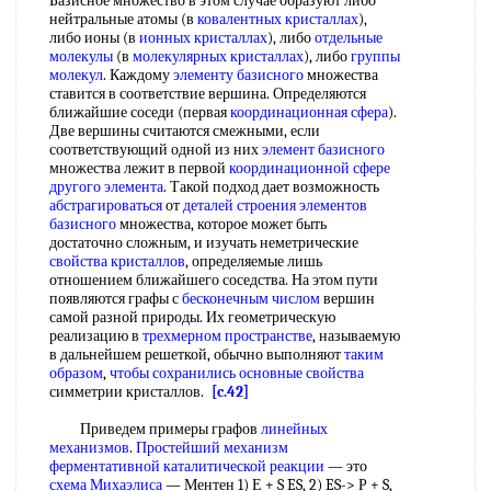
Базисное множество в этом случае образуют либо
нейтральные атомы (в
ковалентных кристаллах
),
либо ионы (в
ионных кристаллах
), либо
отдельные
молекулы
(в
молекулярных кристаллах
), либо
группы
молекул
. Каждому
элементу базисного
множества
ставится в соответствие вершина. Определяются
ближайшие соседи (первая
координационная сфера
).
Две вершины считаются смежными, если
соответствующий одной из них
элемент базисного
множества лежит в первой
координационной сфере
другого элемента
. Такой подход дает возможность
абстрагироваться
от
деталей строения
элементов
базисного
множества, которое может быть
достаточно сложным, и изучать неметрические
свойства кристаллов
, определяемые лишь
отношением ближайшего соседства. На этом пути
появляются графы с
бесконечным числом
вершин
самой разной природы. Их геометрическую
реализацию в
трехмерном пространстве
, называемую
в дальнейшем решеткой, обычно выполняют
таким
образом
,
чтобы сохранились
основные свойства
симметрии кристаллов.
[c.42]
Приведем примеры графов
линейных
механизмов
.
Простейший механизм
ферментативной каталитической реакции
— это
схема Михаэлиса
— Ментен 1) Е + S ES, 2) ES-> Р + S,