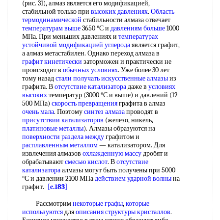
(рис. 31), алмаз является его модификацией,
стабильной только при
высоких давлениях
.
Область
термодинамической
стабильности алмаза отвечает
температурам выше
3650 °С и
давлениям больше
1000
МПа. При меньших давлениях и
температурах
устойчивой
модификацией углерода
является графит,
а алмаз метастабилен. Однако переход алмаза в
графит кинетически
заторможен и практически не
происходит в
обычных условиях
. Уже более 30 лет
тому назад
стали получать
искусственные алмазы
из
графита. В
отсутствие катализатора
даже в
условиях
высоких
температур (3000 °С и выше) и давлений (12
500 МПа)
скорость превращения
графита в алмаз
очень мала
. Поэтому
синтез алмаза
проводят в
присутствии катализаторов
(железо, никель,
платиновые металлы
). Алмазы образуются на
поверхности раздела между
графитом и
расплавленным металлом
— катализатором. Для
извлечения алмазов
охлажденную массу
дробят и
обрабатывают
смесью кислот
. В
отсутствие
катализатора
алмазы могут быть получены при 5000
°С и давлении 2100 МПа
действием ударной волны
на
графит.
[c.183]
Рассмотрим
некоторые графы
,
которые
используются
для
описания структуры кристаллов
.