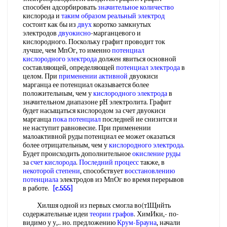
способен адсорбировать
значительное количество
кислорода и
таким образом
реальный электрод
состоит как бы из
двух
коротко замкнутых
электродов
двуокисно
-марганцевого и
кислородного. Поскольку графит проводит ток
лучше, чем МпОг, то именно
потенциал
кислородного электрода
должен явиться основной
составляющей, определяющей
потенциал электрода
в
целом. При
применении активной
двуокиси
марганца ее потенциал оказывается более
положительным, чем у
кислородного электрода
в
значительном диапазоне pH электролита. Графит
будет насыщаться кислородом за счет двуокиси
марганца
пока потенциал
последней ие снизится и
не наступит равновесие. При применении
малоактивной руды потенциал ее может оказаться
более отрицательным, чем у
кислородного электрода
.
Будет происходить дополнительное
окисление руды
за
счет кислорода
.
Последний процесс
также, в
некоторой степени
, способствует
восстановлению
потенциала
электродов из МпОг во время перерывов
в работе.
[c.555]
Хилшя одной из первых смогла во(т1Щнйть
содержательные идеи
теории графов
. ХимИки,- по-
видимо у у,.. но. предложению
Крум-Брауна
, начали