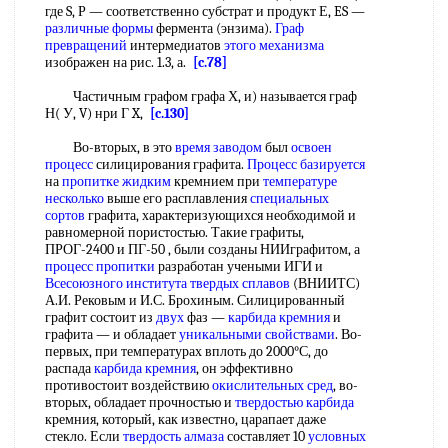
где S, Р — соответственно субстрат и продукт Е, ES —
различные формы
фермента (энзима).
Граф
превращений
интермедиатов
этого механизма
изображен на рис. 1.3, а.
[c.78]
Частичным графом графа Х, и) называется граф
Н( У, V) нри Г X,
[c.130]
Во-вторых, в это
время заводом
был
освоен
процесс
силицирования графита.
Процесс базируется
на
пропитке жидким
кремнием при
температуре
несколько
выше его расплавления
специальных
сортов
графита, характеризующихся необходимой и
равномерной пористостью. Такие графиты,
ПРОГ-2400 и ПГ-50 , были созданы НИИграфитом, а
процесс пропитки
разработан учеными ИГИ и
Всесоюзного института
твердых сплавов
(ВНИИТС)
А.И. Рековым и И.С. Брохиным. Силицированный
графит состоит из
двух
фаз —
карбида кремния
и
графита — и обладает
уникальными свойствами
. Во-
первых, при температурах вплоть до 2000°С, до
распада
карбида кремния
, он эффективно
противостоит воздействию
окислительных сред
, во-
вторых, обладает прочностью и
твердостью карбида
кремния, который, как известно, царапает даже
стекло. Если
твердость алмаза
составляет 10
условных