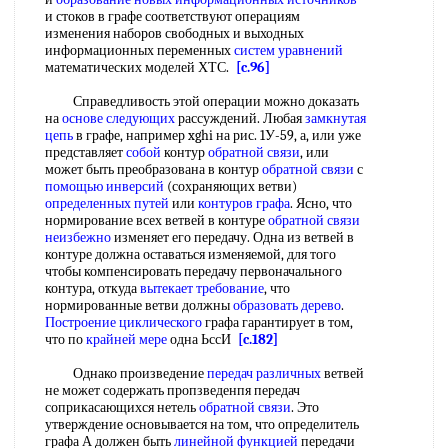
и стоков в графе соответствуют операциям
изменения наборов свободных и выходных
информационных переменных
систем уравнений
математических моделей ХТС.
[c.96]
Справедливость этой операции можно доказать
на
основе следующих
рассуждений. Любая
замкнутая
цепь
в графе, например xghi на рис. 1У-59, а, или уже
представляет
собой
контур
обратной связи
, или
может быть преобразована в контур
обратной связи
с
помощью инверсий
(сохраняющих ветви)
определенных путей
или
контуров графа
. Ясно, что
нормирование всех ветвей в контуре
обратной связи
неизбежно
изменяет его передачу. Одна из ветвей в
контуре должна оставаться изменяемой, для того
чтобы компенсировать передачу первоначального
контура, откуда
вытекает требование
, что
нормированные ветви должны
образовать дерево
.
Построение циклического
графа гарантирует в том,
что по
крайней мере
одна ЬссИ
[c.182]
Однако произведение
передач различных
ветвей
не может содержать пропзведенпя передач
соприкасающихся нетель
обратной связи
. Это
утверждение основывается на том, что определитель
графа А должен быть
линейной функцией
передачи