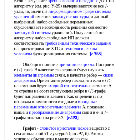
Если в результате
преобразований исходного
ДИГ по
алгоритму (см. рис. У-25) вычеркиваются не все /-
узлы, то, значит, в
информационном графе
системы
уравнений
имеются
замкнутые контуры
, и данный
выбранный набор свободных переменных
обусловливает необходимость решения совместно
замкнутой системы
уравнений. Полученный по
алгоритму набор свободных ИП должен
соответствовать
требованиям технического задания
на проектирование ХТС и
технологическим
условиям
функционирования системы.
[c.258]
Обобщим понятие
причинного цикла
. Построим
е (/)-граф. В качестве его вершин будут служить
элементы диаграммы
связи, в качестве ребер —
связи
диаграммы
. Ориентация ребер такова, что если е (/)-
переменная будет
входной относительно
элемента А,
то стрелка на соответствующем ребре в (/)-графа
будет направлена в элемент. Как определить по
штрихам причинности входные и
выходные
переменные
относительно элемента
А, показано
выше, а
преобразование диаграммы
связи в е- и /-
графы показано на рис. 3.2.
[c.193]
Графит -
слоистое кристаллическое
вещество с
гексагональной тТ >уктурой (рис. 97, б). Атомы
углерода объединены в макромолекулы,