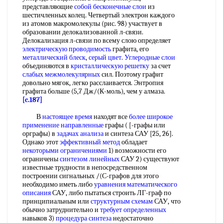
представляющие
собой
бесконечные слои
из
шестичленных колец. Четвертый электрон каждого
из атомов макромолекулы (рис. 98) участвует в
образовании делокализованной л-связи.
Делокализация л-связи по всему слою определяет
электрическую проводимость
графита, его
металлический блеск
,
серый цвет
.
Углеродные слои
объединяются в
кристаллическую решетку
за счет
слабых межмолекулярных
сил. Поэтому графит
довольно мягок, легко расслаивается. Энтропия
графита больше (5,7 Дж/(К-моль), чем у алмаза.
[c.187]
В
настоящее время
находят все
более широкое
применение направленные
графы ( [-графы или
орграфы) в
задачах анализа
и синтеза САУ [25, 26].
Однако этот
эффективный метод
обладает
некоторыми ограничениями
1) возможности его
ограничены
синтезом линейных
САУ 2) существуют
известные трудности в непосредственном
построении сигнальных /(С-графов для этого
необходимо иметь либо
уравнения математического
описания
САУ, либо пытаться строить ЛГ-граф по
принципиальным или
структурным схемам
САУ, что
обычно затруднительно и
требует определенных
навыков 3)
процедура синтеза
недостаточно