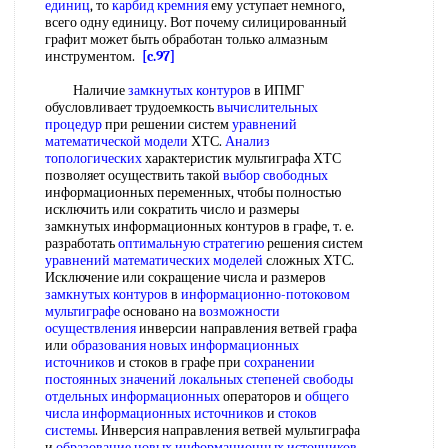
единиц
, то
карбид кремния
ему уступает немного,
всего одну единицу. Вот почему силицированный
графит может быть обработан только алмазным
инструментом.
[c.97]
Наличие
замкнутых контуров
в ИПМГ
обусловливает трудоемкость
вычислительных
процедур
при решении систем
уравнений
математической модели
ХТС.
Анализ
топологических
характеристик мультиграфа ХТС
позволяет осуществить такой
выбор свободных
информационных переменных, чтобы полностью
исключить или сократить число и размеры
замкнутых информационных контуров в графе, т. е.
разработать
оптимальную стратегию
решения систем
уравнений математических моделей
сложных ХТС.
Исключение или сокращение числа и размеров
замкнутых контуров
в
информационно-потоковом
мультиграфе
основано на
возможности
осуществления
инверсии направления ветвей графа
или
образования новых
информационных
источников
и стоков в графе при
сохранении
постоянных
значений локальных
степеней свободы
отдельных информационных
операторов и
общего
числа
информационных источников
и
стоков
системы
. Инверсия направления ветвей мультиграфа
и
образование новых
информационных источников