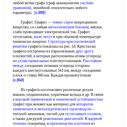
любой ветви графа (граф эквивалентен
системе
уравнений
, линейной относительно любого
параметра).
[c.202]
Графит. Графит —
темно-серое
непрозрачное
вещество, со слабым
металлическим блеском
, мягкое,
слабо проводящее электрический ток. Графит
тугоплавок,
мало летуч
и при обычной пемпературе
химически инертен.
Структура кристаллической
решетки
графита покапана на рис. 53. Кристаллы
графита построены нз параллельных
друг другу
плоскостей, в которых расположены атомы углерода
по
углам правильных
плестиугольпиков.
Расстояние
между
соседними атомами углерода (сторона
каждого шестиугольника) 143 пм, между соседними
плоск о-стями 340 им. Каждая промежуточная
[c.350]
Из графита изготовляют различные детали
машин, подшипники, поритевые кольца и др. В связи
е
высокой термической
и
химической устойчивостью
графит при.меняют как материал для
аппаратов
химических
и
металлургических производств
—
теплооб-менииков, тиглей для
тугоплавких сплавов
,
а также для рулей
реактивных двигателей
. В
ядерной
технике
(например, в
производстве плутония
из