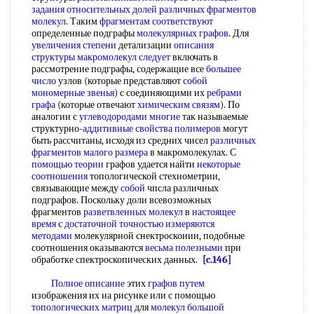
задания
относительных долей
различных фрагментов
молекул
. Таким
фрагментам соответствуют
определенные подграфы
молекулярных графов
. Для
увеличения степени
детализации
описания
структуры
макромолекул следует
включать в
рассмотрение подграфы, содержащие все
большее
число
узлов (которые представляют
собой
мономерные звенья
) с соединяющими их
ребрами
графа
(которые отвечают
химическим связям
). По
аналогии с
углеводородами многие
так называемые
структурно-
аддитивные свойства полимеров
могут
быть рассчитаны, исходя из средних чисел
различных
фрагментов
малого размера
в макромолекулах. С
помощью теории
графов удается найти
некоторые
соотношения
топологической стехиометрии,
связывающие между
собой
чпсла различных
подграфов. Поскольку доли всевозможных
фрагментов
разветвленных молекул
в
настоящее
время
с
достаточной точностью
измеряются
методами
молекулярной снектроскоиии, подобные
соотношения оказываются
весьма полезными
при
обработке спектроскопических данных.
[c.146]
Полное описание
этих
графов путем
изображения их на рисунке или с помощью
топологических матриц
для
молекул большой