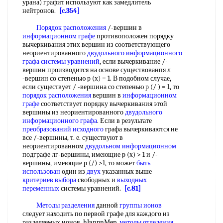
урана) графит используют как замедлитель
нейтронов.
[c.354]
Порядок расположения
/-вершин в
информационном графе
противоположен порядку
вычеркивания этих вершин из соответствующего
неориентированного
двудольного информационного
графа
системы уравнений
, если вычеркивание /-
вершин производится на основе существованпя л
-вершин со степенью р (х) = 1. В подобном случае,
если существует / -вершина со степенью р (/ ) = 1, то
порядок расположения
вершин в
информационном
графе
соответствует порядку вычеркивания этой
вершины из неориентированного
двудольного
информационного графа
. Если в результате
преобразований исходного
графа вычеркиваются не
все /-вершины, т. е. существуют в
неориентированном
двудольном информационном
подграфе лг-вершины, имеющие р (х) > 1 и /-
вершины, имеющие р (/) >1, то может
быть
использован
один из
двух
указанных выше
критериев выбора
свободных и
выходных
переменных
системы уравнений.
[c.81]
Методы разделения
данной
группы ионов
следует находить по первой графе для каждого из
разделяемых ионов. hJanpnMep,
методы отделения