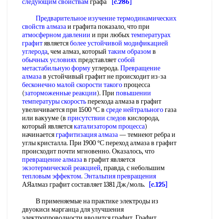
следующим свойствам
графа
[c.286]
Предварительное изучение
термодинамических
свойств алмаза
и графита показало, что при
атмосферном давлении
и при любых
температурах
графит
является
более устойчивой
модификацией
углерода
, чем алмаз, который
таким образом
в
обычных условиях
представляет
собой
метастабильную форму
углерода.
Превращение
алмаза
в устойчивый графит не происходит из-за
бесконечно малой
скорости такого
процесса
(
заторможенные реакции
). При
повышении
температуры скорость
перехода алмаза в графит
увеличивается при 1500 °С в
среде нейтрального
газа
или вакууме (в
присутствии следов
кислорода,
который является
катализатором процесса
)
начинается
графитизация алмаза
— темнеют ребра и
углы кристалла. При 1900 °С переход алмаза в графит
происходит почти мгновенно. Оказалось, что
превращение алмаза
в графит является
экзотермической реакцией
, правда, с небольшим
тепловым эффектом
.
Энтальпия превращения
АЯалмаз графит составляет 1381 Дж/моль.
[c.125]
В применяемые на практике электроды из
двуокиси марганца для улучшения
электропроводности вводится графит. Графит