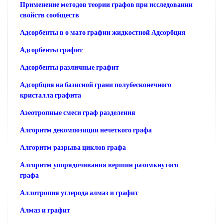
Применение методов теории графов при исследовании
свойств сообществ
Адсорбенты в о мато графии жидкостной Адсорбция
Адсорбенты графит
Адсорбенты различные графит
Адсорбция на базисной грани полубесконечного
кристалла графита
Азеотропные смеси граф разделения
Алгоритм декомпозиции нечеткого графа
Алгоритм разрыва циклов графа
Алгоритм упорядочивания вершин разомкнутого
графа
Аллотропия углерода алмаз и графит
Алмаз и графит