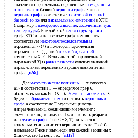
значениям параллельных перемен ных,
измеренным
относительно
базовой
вершины графа
. Базовая
вершина графа
соответствует
некоторой внешней
базовой точке
для
параллельных измерений
в ХТС
(например,
атмосферное давление
,
абсолютный нуль
температуры
). Каждой /-ой
ветви структурного
графа ХТС или полюсному графу компоненты
соответствует
некоторая последовательная
переменная //(/) и некоторая параллельная
переменная x, t) данной
простой идеальной
компоненты ХТС. Величина этой параллельной
переменной Xj t)
равна разности
узловых значений
параллельных переменных вершин данной ветви
графа.
[c.45]
Две
математические величины
— множество
Xi> и соответствие Г — определяют граф G,
обозначаемый как G = (X, Т).
Элементы множества
X
будем
изображать точками
и называть
вершинами
графа
, а соответствие Т отрезками (иногда
направленными),. соединяющими элемент с
элементами подмножества Тх, и называть ребрами
или
дугами графа
. Граф G = X, Т) называется
конечным, если число его вершин конечно. Граф G
называется Г-конечным, если для каждой вершины х
X множество Тх конечно.
[c.115]