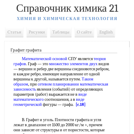
Справочник химика 21
ХИМИЯ И ХИМИЧЕСКАЯ ТЕХНОЛОГИЯ
Статьи
Рисунки
Таблицы
О сайте
English
Графит графита
Математической основой
СПУ является
теория
графов
. Граф — это
множество элементов
двух
видов
— вершин и ребер две вершины соединяются ребром,
и каждое ребро, имеющее направление от одной
вершины к другой, называется путем.
Таким
образом
, при
сетевом планировании
математическая
зависимость
явления (событий) от определяющих
параметров (работ) выражается не в
виде
математического
соотношения, а в
виде
геометрической
фигуры — графа.
[c.18]
B. Графит и уголь. Плотности графита и угля
лежат в диапазоне от 1500 до 2000 кг/м >, причем
они зависят от структуры и от пористости, которые