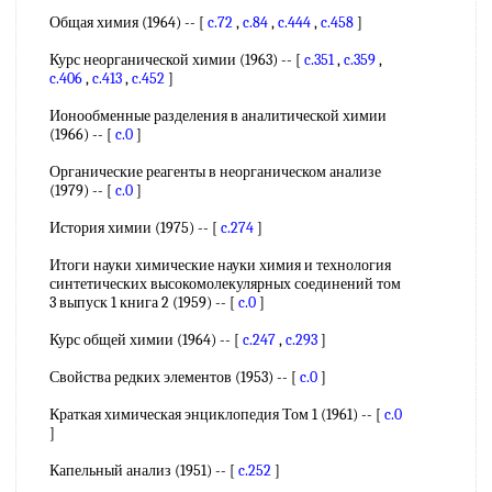
Общая химия (1964) -- [
c.72
,
c.84
,
c.444
,
c.458
]
Курс неорганической химии (1963) -- [
c.351
,
c.359
,
c.406
,
c.413
,
c.452
]
Ионообменные разделения в аналитической химии
(1966) -- [
c.0
]
Органические реагенты в неорганическом анализе
(1979) -- [
c.0
]
История химии (1975) -- [
c.274
]
Итоги науки химические науки химия и технология
синтетических высокомолекулярных соединений том
3 выпуск 1 книга 2 (1959) -- [
c.0
]
Курс общей химии (1964) -- [
c.247
,
c.293
]
Свойства редких элементов (1953) -- [
c.0
]
Краткая химическая энциклопедия Том 1 (1961) -- [
c.0
]
Капельный анализ (1951) -- [
c.252
]