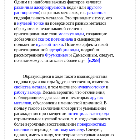
Одним из наиболее важных факторов является
различная
адсорбируемость
воды (или
другого
растворителя
) на разных металлах, т. е.
различная
гидрофильность металлов. Это приводит к тому, что
в
нулевой точке
на поверхности разных металлов
образуются в неодинаковой степени
ориентированные слои
молекул воды
, создающие
добавочный
скачок потенциала
и смещающие
положение
нулевой точки
. Помимо эффекта такой
ориентированной
адсорбции воды
, подробно
рассмотренного
Фрумкиным
и Дамаскииым, следует,
по-вндимому, считаться и с более глу-
[c.258]
Образующиеся в ходе такого взаимодействия
гидроксиды и оксиды будут, естественно, изменять
свойства металла
, в том числе его
нулевую точку
и
работу выхода
. Весьма вероятно, что отклонения,
наблюдающиеся для галлия и некоторых
других
металлов
, обусловлены именно этой причиной. В
пользу такого заключения говорит и уменьшение
расхождения при смещении
потенциала электрода
отрицательнее нулевой точки, т. е. когда становится
более вероятным восстановление
поверхностных
оксидов
и переход к
чистому металлу
. Следует,
однако, иметь в ниду, что теория электрокапи.мярных