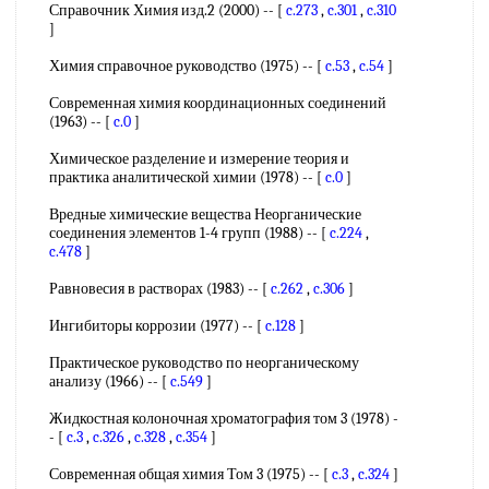
Справочник Химия изд.2 (2000) -- [
c.273
,
c.301
,
c.310
]
Химия справочное руководство (1975) -- [
c.53
,
c.54
]
Современная химия координационных соединений
(1963) -- [
c.0
]
Химическое разделение и измерение теория и
практика аналитической химии (1978) -- [
c.0
]
Вредные химические вещества Неорганические
соединения элементов 1-4 групп (1988) -- [
c.224
,
c.478
]
Равновесия в растворах (1983) -- [
c.262
,
c.306
]
Ингибиторы коррозии (1977) -- [
c.128
]
Практическое руководство по неорганическому
анализу (1966) -- [
c.549
]
Жидкостная колоночная хроматография том 3 (1978) -
- [
c.3
,
c.326
,
c.328
,
c.354
]
Современная общая химия Том 3 (1975) -- [
c.3
,
c.324
]