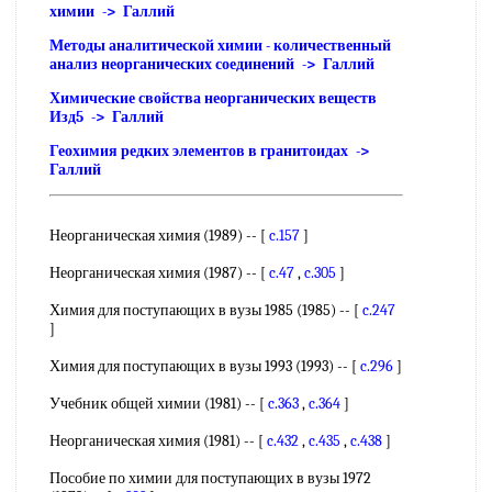
химии -> Галлий
Методы аналитической химии - количественный
анализ неорганических соединений -> Галлий
Химические свойства неорганических веществ
Изд5 -> Галлий
Геохимия редких элементов в гранитоидах ->
Галлий
Неорганическая химия (1989) -- [
c.157
]
Неорганическая химия (1987) -- [
c.47
,
c.305
]
Химия для поступающих в вузы 1985 (1985) -- [
c.247
]
Химия для поступающих в вузы 1993 (1993) -- [
c.296
]
Учебник общей химии (1981) -- [
c.363
,
c.364
]
Неорганическая химия (1981) -- [
c.432
,
c.435
,
c.438
]
Пособие по химии для поступающих в вузы 1972