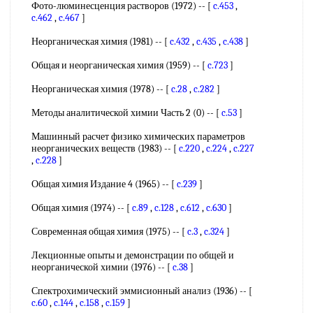
Фото-люминесценция растворов (1972) -- [
c.453
,
c.462
,
c.467
]
Неорганическая химия (1981) -- [
c.432
,
c.435
,
c.438
]
Общая и неорганическая химия (1959) -- [
c.723
]
Неорганическая химия (1978) -- [
c.28
,
c.282
]
Методы аналитической химии Часть 2 (0) -- [
c.53
]
Машинный расчет физико химических параметров
неорганических веществ (1983) -- [
c.220
,
c.224
,
c.227
,
c.228
]
Общая химия Издание 4 (1965) -- [
c.239
]
Общая химия (1974) -- [
c.89
,
c.128
,
c.612
,
c.630
]
Современная общая химия (1975) -- [
c.3
,
c.324
]
Лекционные опыты и демонстрации по общей и
неорганической химии (1976) -- [
c.38
]
Спектрохимический эммисионный анализ (1936) -- [
c.60
,
c.144
,
c.158
,
c.159
]