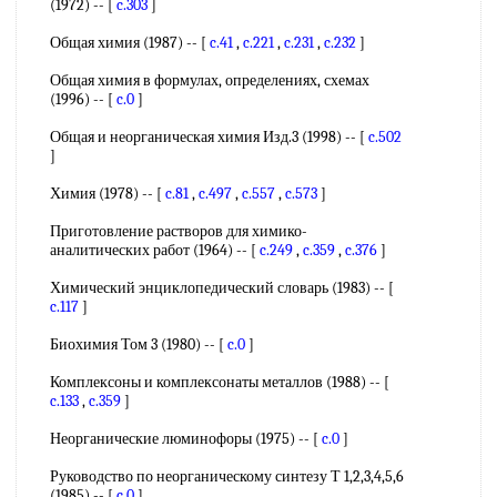
(1972) -- [
c.303
]
Общая химия (1987) -- [
c.41
,
c.221
,
c.231
,
c.232
]
Общая химия в формулах, определениях, схемах
(1996) -- [
c.0
]
Общая и неорганическая химия Изд.3 (1998) -- [
c.502
]
Химия (1978) -- [
c.81
,
c.497
,
c.557
,
c.573
]
Приготовление растворов для химико-
аналитических работ (1964) -- [
c.249
,
c.359
,
c.376
]
Химический энциклопедический словарь (1983) -- [
c.117
]
Биохимия Том 3 (1980) -- [
c.0
]
Комплексоны и комплексонаты металлов (1988) -- [
c.133
,
c.359
]
Неорганические люминофоры (1975) -- [
c.0
]
Руководство по неорганическому синтезу Т 1,2,3,4,5,6
(1985) -- [
c.0
]