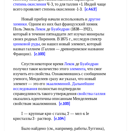
степень окисления
Ч-З, то для таллия +1. Индий чаще
всего проявляет степень окисления -1-3.
[c.462]
Новый прибор начали использовать и
другие
химики
. Одним из них был французский химик
Поль Эмиль
Лекок
де
Буабодран
(1838—1912),
который в течение пятнадцати лет изучал минералы
своих родных Пиренеев. В 1875 г., исследуя спектр
цинковой руды
, он нашел новый элемент, который
назвал галлием (Галлия — древнеримское название
Франции).
[c.103]
Спустя некоторое время
Лекок
де
Буабодран
получил такое количество этого
элемента
, что смог
изучить его свойства. Ознакомившись с сообщением
ученого, Менделеев сразу же указал, что новый
элемент — это его
экаалюминий
.
Дальнейшие
исследования
полностью подтвердили
справедливость такого утверждения
свойства галлия
оказались идентичны описанным Менделеевым
свойствам экаалюминия.
[c.103]
I — крупные кри-с галлы, 2 — мел-к le
кристаллы 3 - раствор.
[c.104]
Было найдено (см., например, работы Луггина),