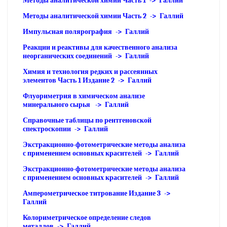
Методы аналитической химии Часть 1 -> Галлий
Методы аналитической химии Часть 2 -> Галлий
Импульсная полярография -> Галлий
Реакции и реактивы для качественного анализа
неорганических соединений -> Галлий
Химия и технология редких и рассеянных
элементов Часть 1 Издание 2 -> Галлий
Флуориметрия в химическом анализе
минерального сырья -> Галлий
Справочные таблицы по рентгеновской
спектроскопии -> Галлий
Экстракционно-фотометрические методы анализа
с применением основных красителей -> Галлий
Экстракционно-фотометрические методы анализа
с применением основных красителей -> Галлий
Амперометрическое титрование Издание 3 ->
Галлий
Колориметрическое определение следов
металлов -> Галлий