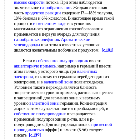
высоко скорости
потока. При этом наблюдается
значительное
газообразование
. Жидкая составпая
часть
продуктов реакции
содержит 17—18% толуола,
18% бензола и 6% ксилолов. В настоящее время такой
процесс в
измененном виде
и в условиях
максимального ограничения коксообразовапия
применяется в первую очередь для получения
газообразных олефинов
.
Ароматические
углеводороды
при этом в известных условиях
являются желательным побочным продуктом.
[c.101]
Если в
собственно полупроводник
ввести
акцепторную примесь
, например в германий ввести
атом галлия, у которого лищь три
валентных
электрона
, то к нему от германия перейдет один из
электронов, и в
валентной зоне
появится дырка.
Условием такого перехода является близость
энергетического уровня примеси, располагающегося
в запрещенной для германия зоне, к верхнему
уровню
валентной зоны
германия. Концентрация
дырок в этом случае становится преобладающей, и
собственно полупроводник
превращается в
примесный полупроводиик р-тла, или в р-
полупроводник. Для полупроводников с
примесной
проводимостью
пфрфп[ и вместо (5.46) следует
писать
[c.139]