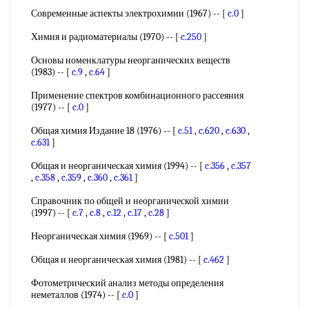
Современные аспекты электрохимии (1967) -- [
c.0
]
Химия и радиоматериалы (1970) -- [
c.250
]
Основы номенклатуры неорганических веществ
(1983) -- [
c.9
,
c.64
]
Применение спектров комбинационного рассеяния
(1977) -- [
c.0
]
Общая химия Издание 18 (1976) -- [
c.51
,
c.620
,
c.630
,
c.631
]
Общая и неорганическая химия (1994) -- [
c.356
,
c.357
,
c.358
,
c.359
,
c.360
,
c.361
]
Справочник по общей и неорганической химии
(1997) -- [
c.7
,
c.8
,
c.12
,
c.17
,
c.28
]
Неорганическая химия (1969) -- [
c.501
]
Общая и неорганическая химия (1981) -- [
c.462
]
Фотометрический анализ методы определения
неметаллов (1974) -- [
c.0
]