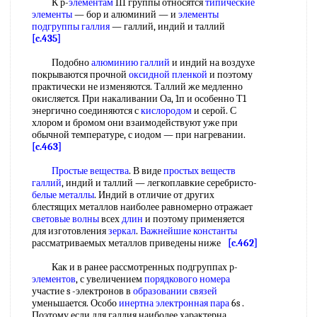
К р-
элементам
III группы относятся
типические
элементы
— бор и алюминий — и
элементы
подгруппы галлия
— галлий, индий и таллий
[c.435]
Подобно
алюминию галлий
и индий на воздухе
покрываются прочной
оксидной пленкой
и поэтому
практически не изменяются. Таллий же медленно
окисляется. При накаливании Оа, 1п и особенно Т1
энергично соединяются с
кислородом
и серой. С
хлором и бромом они взаимодействуют уже при
обычной температуре, с иодом — при нагревании.
[c.463]
Простые вещества
. В виде
простых веществ
галлий
, индий и таллий — легкоплавкие серебристо-
белые металлы
. Индий в отличие от других
блестящих металлов наиболее равномерно отражает
световые волны
всех
длин
и поэтому применяется
для изготовления
зеркал
.
Важнейшие константы
рассматриваемых металлов приведены ниже
[c.462]
Как и в ранее рассмотренных подгруппах р-
элементов
, с увеличением
порядкового номера
участие s -электронов в
образовании связей
уменьшается. Особо
инертна электронная пара
6s .
Поэтому если для галлия наиболее характерна