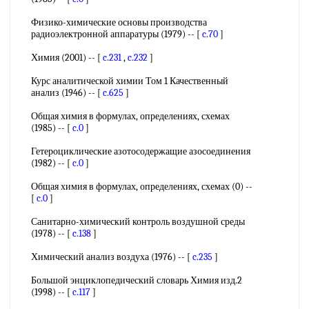
Физико-химические основы производства
радиоэлектронной аппаратуры (1979) -- [
c.70
]
Химия (2001) -- [
c.231
,
c.232
]
Курс аналитической химии Том 1 Качественный
анализ (1946) -- [
c.625
]
Общая химия в формулах, определениях, схемах
(1985) -- [
c.0
]
Гетероциклические азотосодержащие азосоединения
(1982) -- [
c.0
]
Общая химия в формулах, определениях, схемах (0) --
[
c.0
]
Санитарно-химический контроль воздушной среды
(1978) -- [
c.138
]
Химический анализ воздуха (1976) -- [
c.235
]
Большой энциклопедический словарь Химия изд.2
(1998) -- [
c.117
]