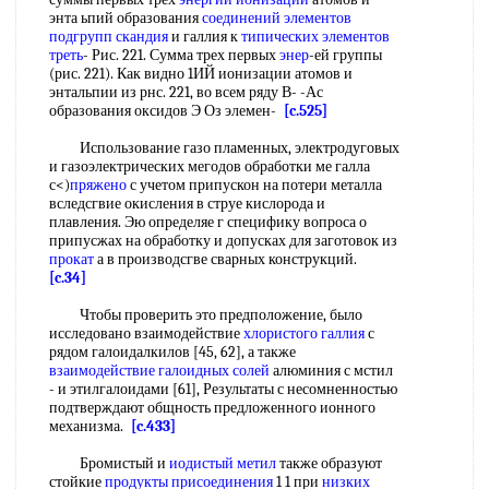
энта ьпий образования
соединений элементов
подгрупп скандия
и галлия к
типических элементов
треть
- Рис. 221. Сумма трех первых
энер
-ей группы
(рис. 221). Как видно 1ИЙ ионизации атомов и
энтальпии из рнс. 221, во всем ряду В- -Ас
образования оксидов Э Оз элемен-
[c.525]
Использование газо пламенных, электродуговых
и газоэлектрических мегодов обработки ме галла
с<)
пряжено
с учетом припускон на потери металла
вследсгвие окисления в струе кислорода и
плавления. Эю определяе г специфику вопроса о
припусжах на обработку и допусках для заготовок из
прокат
а в производсгве сварных конструкций.
[c.34]
Чтобы проверить это предположение, было
исследовано взаимодействие
хлористого галлия
с
рядом галоидалкилов [45, 62], а также
взаимодействие галоидных солей
алюминия с мстил
- и этилгалоидами [61], Результаты с несомненностью
подтверждают общность предложенного ионного
механизма.
[c.433]
Бромистый и
иодистый метил
также образуют
стойкие
продукты присоединения
1 1 при
низких