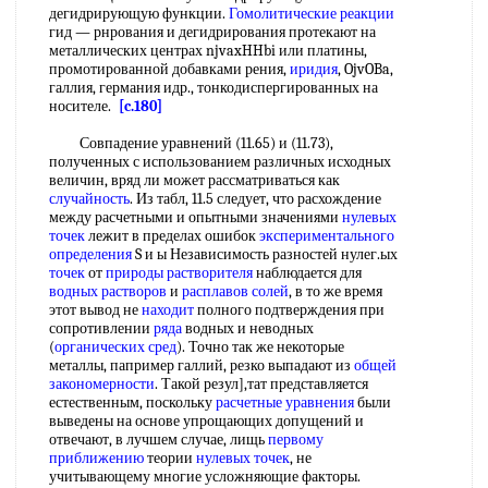
дегидрирующую функции.
Гомолитические реакции
гид — рнрования и дегидрирования протекают на
металлических центрах njvaxHHbi или платины,
промотированной добавками рения,
иридия
, OjvOBa,
галлия, германия идр., тонкодиспергированных на
носителе.
[c.180]
Совпадение уравнений (11.65) и (11.73),
полученных с использованием различных исходных
величин, вряд ли может рассматриваться как
случайность
. Из табл, 11.5 следует, что расхождение
между расчетными и опытными значениями
нулевых
точек
лежит в пределах ошибок
экспериментального
определения
S и ы Независимость разностей нулег.ых
точек
от
природы растворителя
наблюдается для
водных растворов
и
расплавов солей
, в то же время
этот вывод не
находит
полного подтверждения при
сопротивлении
ряда
водных и неводных
(
органических сред
). Точно так же некоторые
металлы, папример галлий, резко выпадают из
общей
закономерности
. Такой резул],тат представляется
естественным, поскольку
расчетные уравнения
были
выведены на основе упрощающих допущений и
отвечают, в лучшем случае, лищь
первому
приближению
теории
нулевых точек
, не
учитывающему многие усложняющие факторы.