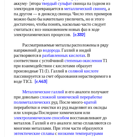
аккуму- [ятора
твердый сульфат
свинца па (одном из
электродов превращается в
металлический свинец
, а
па другом — в диоксид свинца. Число этих примеров
можно было бы начительно увеличить, но и этого
достаточно, чтобы понять, насколько часто следует
считаться с воз-никиовением новых фаз в ходе
электрохимических процессов.
[c.332]
Рассматриваемые металлы расположены в ряду
напряжений до
водорода
. Галлий и индий
растворяются в
разбавленных кислотах
. В
соответствии с устойчивой
степенью окисления
Т1
при взаимодействии с кислотами образует
производные Т1 (I). Галлий в
соляной кислоте
пассивируется за счет образования нерастворимого в
воде Т1С1.
[c.463]
Металлические галлий
и его аналоги получают
при довольно
сложной химической
переработке
полиметаллических
руд. После много-
кратой
переработки и очистки из руд выделяют их оксиды
или хлориды Последние химическим или
электрохимическим способом
восстанавливают до
металлов. Галлий и его аналоги легко сплавляются со
многими металлами. При этом части образуются
эвтектические сплавы
с
низкими температурами