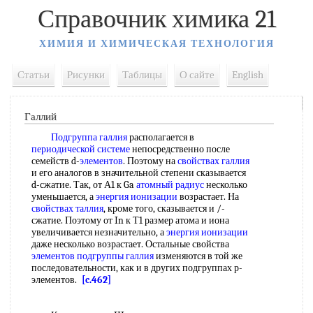
Справочник химика 21
ХИМИЯ И ХИМИЧЕСКАЯ ТЕХНОЛОГИЯ
Статьи
Рисунки
Таблицы
О сайте
English
Галлий
Подгруппа галлия
располагается в
периодической системе
непосредственно после
семейств d-
элементов
. Поэтому на
свойствах галлия
и его аналогов в значительной степени сказывается
d-сжатие. Так, от А1 к Ga
атомный радиус
несколько
уменьшается, а
энергия ионизации
возрастает. На
свойствах таллия
, кроме того, сказывается и /-
сжатие. Поэтому от In к Т1 размер атома и иона
увеличивается незначительно, а
энергия ионизации
даже несколько возрастает. Остальные свойства
элементов подгруппы галлия
изменяются в той же
последовательности, как и в других подгруппах р-
элементов.
[c.462]