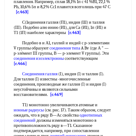
плавления. Например, сплав 18,1% 1п с 41 %В1, 22,1 %
РЬ, 10,6% 5п и 8,2% Сс1 плавится всеголишь при 47 С
[c.463]
С(1единения галлия (П1), индия (Ш) и таллия
(III). Подобно алю инию (И1), для Са (И1), 1п (И1) и
Т1 (1П) наиболее характерны
[c.463]
Подобно в и А1, галлий и индий с р-элементами
V группы образуют
соединения типа
A Bv (где А " —
р-элёмент III группы, В — р-элемент V группы). Эти
соединения изоэлектронны
соответствующим
[c.466]
Соединения галлия
(I), индия (I) и таллия (I).
Для таллия (I) известны -многочисленные
соединения, производные же галлия (I) и иидия (I)
неустойчивы и являются сильными
восстановителями.
[c.469]
Т1) монотонно увеличиваются атомные и
ионные радиусы
(см. рис. 17). Таким образом, следует
ожидать, что в ряду В—Ас свойства
однотипных
соединений
должны изменяться монотонно в
противоположность ряду в—Т1. Сказанное
подтверждается, например, при сопоставлении
суммы первых трех
энергий ионизации
атомов и