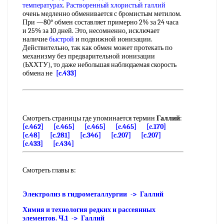
температурах
.
Растворенный
хлористый галлий
очень медленно обменивается с бромистым метилом.
При —80° обмен составляет примерно 2% за 24 часа
и 25% за 10 дней. Это, несомненно, исключает
наличие
быстрой
и подвижной ионизации.
Действительно, так как обмен может протекать по
механизму без предварительной ионизации
(ЬХХТУ), то даже небольшая наблюдаемая скорость
обмена не
[c.433]
Смотреть страницы где упоминается термин
Галлий
:
[c.462]
[c.465]
[c.465]
[c.465]
[c.170]
[c.48]
[c.281]
[c.346]
[c.207]
[c.207]
[c.433]
[c.434]
Смотреть главы в:
Электролиз в гидрометаллургии -> Галлий
Химия и технология редких и рассеянных
элементов. Ч.1 -> Галлий