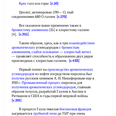
Крис
галл иза горы
[c.10]
Цеолит, активирован-590— О, пый
соединениями 680 О галлия
[c.170]
Все сказанное выше применимо также к
бромистому алюминию
[15] и хлористому галлию
[4].
[c.215]
Таким образом, здесь, как и при
взаимодействии
ароматических
углеводородов с
бромистым
алюминием
,
слабое основание
—
хлористый метил
— проявляет способность к образованию двух рядов
производных с хлористым галлием.
[c.433]
Первый патент на
производство ароматических
углеводородов
из нефти посредством пиролиза был
получен
русским химиком А. Н. Никифоровым еще в
1910 г.
Промышленный процесс
пиролиза для
получения ароматических углеводородов
, главным
образом толуола, разработай Галлом в Англии и
Ритманом в США в годы первой мпровой войны.
[c.101]
В процессе Галла тяжелая
бензиновая фракция
нагревается в
трубчатой печи
до 750° при очень