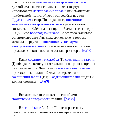
что положение
максимума электрокапиллярной
кривой оказывается иным, если вместо ртути
использовать
легкоплавкие сплавы
или амальгамы. С
наибольшей полнотой этот вопрос был изучен
Фрумкиным
с сотр. По их данным,
потенциал
максимума электрокапиллярной
кривой галлия
составляет —0,69 В, а насыщенной амальгамы индия
—0,65 В по
водородной шкале
. Более того, как было
установлено еще Гуи, даже для одного и того же
металла — ртути —
потенциал максимума
электрокапиллярной
кривой изменяется в широких
пределах в зависимости от состава раствора.
[c.250]
Как и
соединения серебра
(I),
соединения таллия
(I) обладают светочувствительностью при освещении
они разлагаются. Действием
сильных окислителей
производные таллия (I) можно перевести в
соединения таллия
(И1).
Соединения галлия
, индия и
таллия ядовиты
[c.469]
Возможно, что это связано с особыми
свойствами поверхности
галлия.
[c.258]
В
земной коре
Ga, In и Т1 очень рассеяны.
Самостоятельных минералов они практически не