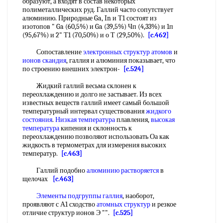
образуют, а входят в состав некоторых
полиметаллических руд. Галлий часто сопутствует
алюминию. Природные Ga, In и Т1 состоят из
изотопов " Ga (60,5%) и Ga (39,5%) Чп (4,33%) и 1п
(95,67%) и 2" Т1 (70,50%) и о Т (29,50%).
[c.462]
Сопоставление
электронных структур атомов
и
ионов скандия
, галлия и алюминия показывает, что
по строению внешних электрон-
[c.524]
Жидкий галлий весьма склонен к
переохлаждению и долго не застывает. Из всех
известных веществ галлий имеет самый большой
температурный интервал существования
жидкого
состояния
.
Низкая температура
плавления,
высокая
температура
кипения и склонность к
переохлаждению позволяют использовать Оа как
жидкость в термометрах для измерения высоких
температур.
[c.463]
Галлий подобно
алюминию растворяется
в
щелочах
[c.463]
Элементы подгруппы галлия
, наоборот,
проявляют с А1 сходство
атомных структур
и резкое
отличие структур ионов Э "".
[c.525]