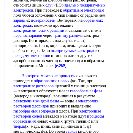
явлений, элементы которой были рассмотрены,
относится лишь к
случ
<1Ю
идеально
поляризуемых
электродов
. При переходе к
обратимым электродам
появляются осложнения, связанные с определением
заряда
их
поверхностей
. Во-первых, на
обратимых
электродах
возможно протекание
электрохимических реакций
и связанный с ними
перенос зарядов
через
границу раздела
электрод —
раствор. Во-вторых, в этом случае иельз)
игнорировать (чего, впрочем, нельзя делать и для
любых не идоал1>но
поляризуемых электродов
)
передачу электронов
от ионов или от других
адсорбированных частиц на электрод и в обратном
направлении. Многие
[c.259]
Электрохимические процессы
очень часто
приводят к
образованию новых
фаз. Так, при
электролизе растворов
щелочей у границы электрод
— электролит образуется новая
газообразная фаза
(водород и кислород), возникшая в результате
разложения жидкой фазы
— воды, а
электролиз
растворов хлоридов
приводит к выделению
газообразных водорода
и хлора. При
электролизе
растворов солей
металлов на катоде идут
процессы
образования
новых жидких (ртуть, галлий) или
твердь
[х (медь, цинк, свинец, никель и т. д.)
металлических фаз. Во время
заряда
кислотного