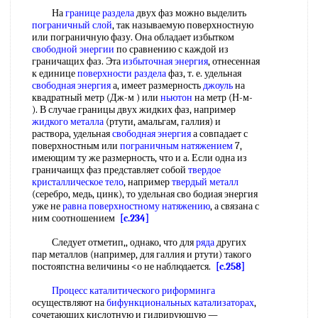
На
границе раздела
двух фаз можно выделить
пограничный слой
, так называемую поверхностную
или пограничную фазу. Она обладает избытком
свободной энергии
по сравнению с каждой из
граничащих фаз. Эта
избыточная энергия
, отнесенная
к единице
поверхности раздела
фаз, т. е. удельная
свободная энергия
а, имеет размерность
джоуль
на
квадратный метр (Дж-м ) или
ньютон
на метр (Н-м-
). В случае границы двух жидких фаз, например
жидкого металла
(ртути, амальгам, галлия) и
раствора, удельная
свободная энергия
а совпадает с
поверхностным или
пограничным натяжением
7,
имеющим ту же размерность, что и а. Если одна из
граничаищх фаз представляет собой
твердое
кристаллическое тело
, например
твердый металл
(серебро, медь, цинк), то удельная сво бодиая энергия
уже не
равна
поверхностному натяжению
, а связана с
ним соотношением
[c.234]
Следует отметип,, однако, что для
ряда
других
пар металлов (например, для галлия и ртути) такого
постояпстна величины <о не наблюдается.
[c.258]
Процесс каталитического риформинга
осуществляют на
бифункциональных катализаторах
,
сочетающих кислотную и гидрирующую —