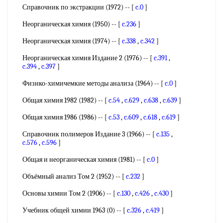
Справочник по экстракции (1972) -- [
c.0
]
Неорганическая химия (1950) -- [
c.236
]
Неорганическая химия (1974) -- [
c.338
,
c.342
]
Неорганическая химия Издание 2 (1976) -- [
c.391
,
c.394
,
c.397
]
Физико-химичемкие методы анализа (1964) -- [
c.0
]
Общая химия 1982 (1982) -- [
c.54
,
c.629
,
c.638
,
c.639
]
Общая химия 1986 (1986) -- [
c.53
,
c.609
,
c.618
,
c.619
]
Справочник полимеров Издание 3 (1966) -- [
c.135
,
c.576
,
c.596
]
Общая и неорганическая химия (1981) -- [
c.0
]
Объёмный анализ Том 2 (1952) -- [
c.232
]
Основы химии Том 2 (1906) -- [
c.130
,
c.426
,
c.430
]
Учебник общей химии 1963 (0) -- [
c.326
,
c.419
]