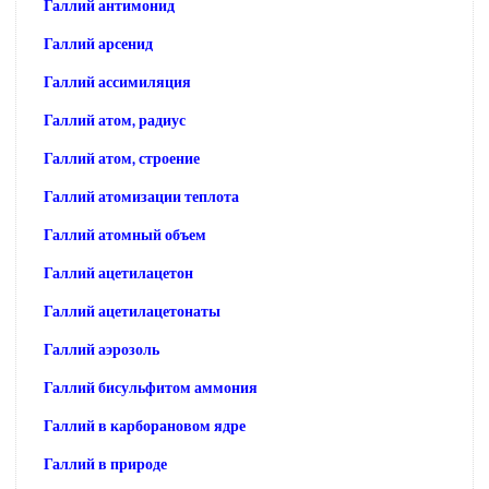
Галлий антимонид
Галлий арсенид
Галлий ассимиляция
Галлий атом, радиус
Галлий атом, строение
Галлий атомизации теплота
Галлий атомный объем
Галлий ацетилацетон
Галлий ацетилацетонаты
Галлий аэрозоль
Галлий бисульфитом аммония
Галлий в карборановом ядре
Галлий в природе