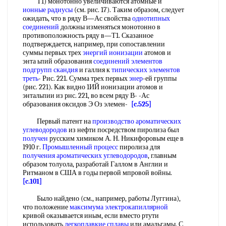
Т1) монотонно увеличиваются атомные и
ионные радиусы
(см. рис. 17). Таким образом, следует
ожидать, что в ряду В—Ас свойства
однотипных
соединений
должны изменяться монотонно в
противоположность ряду в—Т1. Сказанное
подтверждается, например, при сопоставлении
суммы первых трех
энергий ионизации
атомов и
энта ьпий образования
соединений элементов
подгрупп скандия
и галлия к
типических элементов
треть
- Рис. 221. Сумма трех первых
энер
-ей группы
(рис. 221). Как видно 1ИЙ ионизации атомов и
энтальпии из рнс. 221, во всем ряду В- -Ас
образования оксидов Э Оз элемен-
[c.525]
Первый патент на
производство ароматических
углеводородов
из нефти посредством пиролиза был
получен
русским химиком А. Н. Никифоровым еще в
1910 г.
Промышленный процесс
пиролиза для
получения ароматических углеводородов
, главным
образом толуола, разработай Галлом в Англии и
Ритманом в США в годы первой мпровой войны.
[c.101]
Было найдено (см., например, работы Луггина),
что положение
максимума электрокапиллярной
кривой оказывается иным, если вместо ртути
использовать
легкоплавкие сплавы
или амальгамы. С