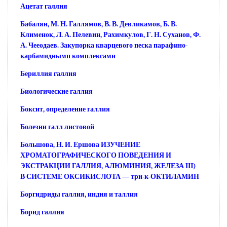
Ацетат галлия
Бабалян, М. Н. Галлямов, В. В. Девликамов, Б. В.
Клименок, Л. А. Пелевин, Рахимкулов, Г. Н. Суханов, Ф.
А. Чееодаев. Закупорка кварцевого песка парафино-
карбамиднымп комплексами
Бериллия галлия
Биологические галлия
Боксит, определение галлия
Болезни галл листовой
Большова, Н. И. Ершова ИЗУЧЕНИЕ
ХРОМАТОГРАФИЧЕСКОГО ПОВЕДЕНИЯ И
ЭКСТРАКЦИИ ГАЛЛИЯ, АЛЮМИНИЯ, ЖЕЛЕЗА Ш)
В СИСТЕМЕ ОКСИКИСЛОТА — три-к-ОКТИЛАМИН
Боргидриды галлия, индия и таллия
Борид галлия