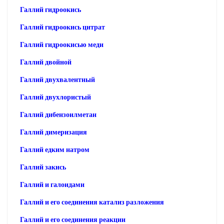
Галлий гидроокись
Галлий гидроокись цитрат
Галлий гидроокисью меди
Галлий двойной
Галлий двухвалентный
Галлий двухлористый
Галлий дибензоилметан
Галлий димеризация
Галлий едким натром
Галлий закись
Галлий и галоидами
Галлий и его соединения катализ разложения
Галлий и его соединения реакции