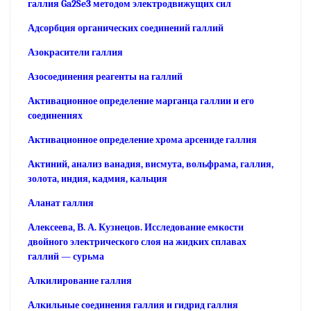
галлия Ga2Se3 методом электродвижущих сил
Адсорбция органических соединений галлий
Азокрасители галлия
Азосоединения реагенты на галлий
Активационное определение марганца галлии и его
соединениях
Активационное определение хрома арсениде галлия
Актиний, анализ ванадия, висмута, вольфрама, галлия,
золота, индия, кадмия, кальция
Аланат галлия
Алексеева, В. А. Кузнецов. Исследование емкости
двойного электрического слоя на жидких сплавах
галлий — сурьма
Алкилирование галлия
Алкильные соединения галлия и гидрид галлия