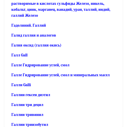
растворимые в кислотах сульфиды Железо, никель,
кобальт, цинк, марганец, ванадий, уран, таллий, индий,
галлий Железо
Гадолиний. Галлий
Галид галлия и аналогов
Галия оксид (галлия окись)
Галл Gall
Галле Гидрирование углей, смол
Галле Гидрирование углей, смол и минеральных масел
Галли Galli
Галлии гексен диэтил
Галлии три децил
Галлии тривинил
Галлии триизобутил