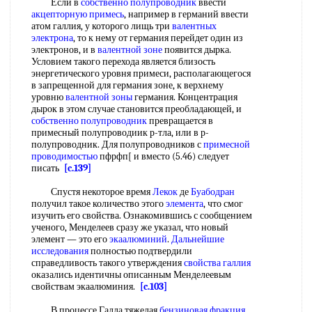
Если в
собственно полупроводник
ввести
акцепторную примесь
, например в германий ввести
атом галлия, у которого лищь три
валентных
электрона
, то к нему от германия перейдет один из
электронов, и в
валентной зоне
появится дырка.
Условием такого перехода является близость
энергетического уровня примеси, располагающегося
в запрещенной для германия зоне, к верхнему
уровню
валентной зоны
германия. Концентрация
дырок в этом случае становится преобладающей, и
собственно полупроводник
превращается в
примесный полупроводиик р-тла, или в р-
полупроводник. Для полупроводников с
примесной
проводимостью
пфрфп[ и вместо (5.46) следует
писать
[c.139]
Спустя некоторое время
Лекок
де
Буабодран
получил такое количество этого
элемента
, что смог
изучить его свойства. Ознакомившись с сообщением
ученого, Менделеев сразу же указал, что новый
элемент — это его
экаалюминий
.
Дальнейшие
исследования
полностью подтвердили
справедливость такого утверждения
свойства галлия
оказались идентичны описанным Менделеевым
свойствам экаалюминия.
[c.103]
В процессе Галла тяжелая
бензиновая фракция