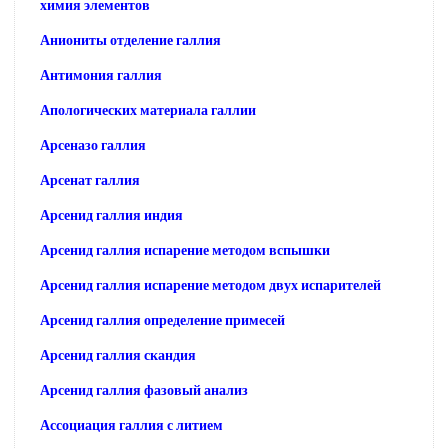
химия элементов
Аниониты отделение галлия
Антимония галлия
Апологических материала галлии
Арсеназо галлия
Арсенат галлия
Арсенид галлия индия
Арсенид галлия испарение методом вспышки
Арсенид галлия испарение методом двух испарителей
Арсенид галлия определение примесей
Арсенид галлия скандия
Арсенид галлия фазовый анализ
Ассоциация галлия с литием