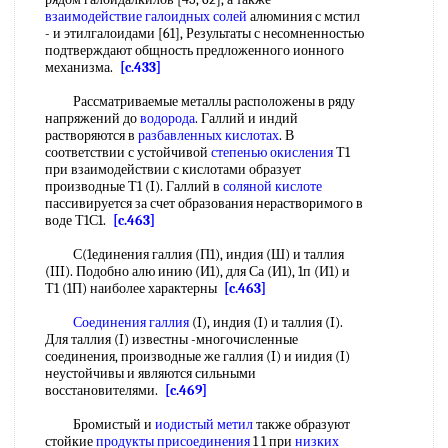
взаимодействие галоидных солей
алюминия с мстил
- и этилгалоидами [61], Результаты с несомненностью
подтверждают общность предложенного ионного
механизма.
[c.433]
Рассматриваемые металлы расположены в ряду
напряжений до
водорода
. Галлий и индий
растворяются в
разбавленных кислотах
. В
соответствии с устойчивой
степенью окисления
Т1
при взаимодействии с кислотами образует
производные Т1 (I). Галлий в
соляной кислоте
пассивируется за счет образования нерастворимого в
воде Т1С1.
[c.463]
С(1единения галлия (П1), индия (Ш) и таллия
(III). Подобно алю инию (И1), для Са (И1), 1п (И1) и
Т1 (1П) наиболее характерны
[c.463]
Соединения галлия
(I), индия (I) и таллия (I).
Для таллия (I) известны -многочисленные
соединения, производные же галлия (I) и иидия (I)
неустойчивы и являются сильными
восстановителями.
[c.469]
Бромистый и
иодистый метил
также образуют
стойкие
продукты присоединения
1 1 при
низких