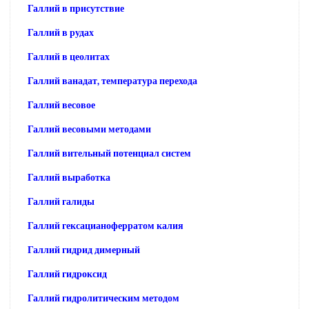
Галлий в присутствие
Галлий в рудах
Галлий в цеолитах
Галлий ванадат, температура перехода
Галлий весовое
Галлий весовыми методами
Галлий вительный потенциал систем
Галлий выработка
Галлий галиды
Галлий гексацианоферратом калия
Галлий гидрид димерный
Галлий гидроксид
Галлий гидролитическим методом