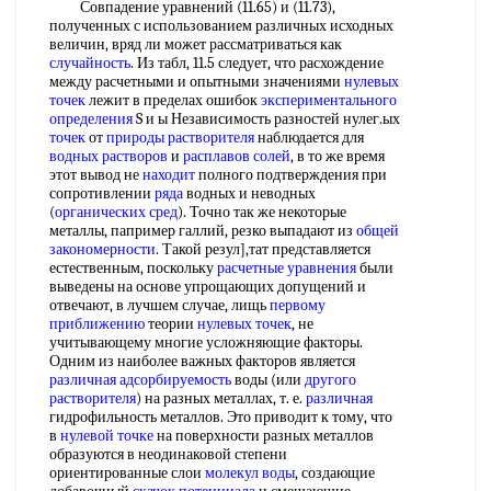
Совпадение уравнений (11.65) и (11.73),
полученных с использованием различных исходных
величин, вряд ли может рассматриваться как
случайность
. Из табл, 11.5 следует, что расхождение
между расчетными и опытными значениями
нулевых
точек
лежит в пределах ошибок
экспериментального
определения
S и ы Независимость разностей нулег.ых
точек
от
природы растворителя
наблюдается для
водных растворов
и
расплавов солей
, в то же время
этот вывод не
находит
полного подтверждения при
сопротивлении
ряда
водных и неводных
(
органических сред
). Точно так же некоторые
металлы, папример галлий, резко выпадают из
общей
закономерности
. Такой резул],тат представляется
естественным, поскольку
расчетные уравнения
были
выведены на основе упрощающих допущений и
отвечают, в лучшем случае, лищь
первому
приближению
теории
нулевых точек
, не
учитывающему многие усложняющие факторы.
Одним из наиболее важных факторов является
различная
адсорбируемость
воды (или
другого
растворителя
) на разных металлах, т. е.
различная
гидрофильность металлов. Это приводит к тому, что
в
нулевой точке
на поверхности разных металлов
образуются в неодинаковой степени
ориентированные слои
молекул воды
, создающие