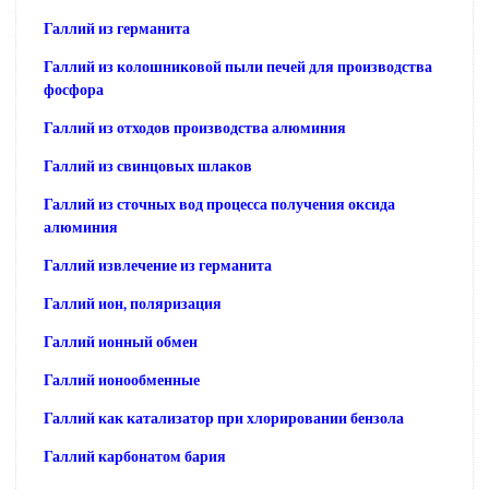
Галлий из германита
Галлий из колошниковой пыли печей для производства
фосфора
Галлий из отходов производства алюминия
Галлий из свинцовых шлаков
Галлий из сточных вод процесса получения оксида
алюминия
Галлий извлечение из германита
Галлий ион, поляризация
Галлий ионный обмен
Галлий ионообменные
Галлий как катализатор при хлорировании бензола
Галлий карбонатом бария