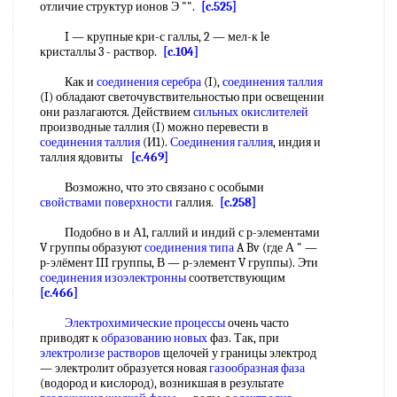
отличие структур ионов Э "".
[c.525]
I — крупные кри-с галлы, 2 — мел-к le
кристаллы 3 - раствор.
[c.104]
Как и
соединения серебра
(I),
соединения таллия
(I) обладают светочувствительностью при освещении
они разлагаются. Действием
сильных окислителей
производные таллия (I) можно перевести в
соединения таллия
(И1).
Соединения галлия
, индия и
таллия ядовиты
[c.469]
Возможно, что это связано с особыми
свойствами поверхности
галлия.
[c.258]
Подобно в и А1, галлий и индий с р-элементами
V группы образуют
соединения типа
A Bv (где А " —
р-элёмент III группы, В — р-элемент V группы). Эти
соединения изоэлектронны
соответствующим
[c.466]
Электрохимические процессы
очень часто
приводят к
образованию новых
фаз. Так, при
электролизе растворов
щелочей у границы электрод
— электролит образуется новая
газообразная фаза
(водород и кислород), возникшая в результате