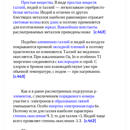
Простые вещества
. В виде
простых веществ
галлий
, индий и таллий — легкоплавкие серебристо-
белые металлы
. Индий в отличие от других
блестящих металлов наиболее равномерно отражает
световые волны
всех
длин
и поэтому применяется
для изготовления
зеркал
.
Важнейшие константы
рассматриваемых металлов приведены ниже
[c.462]
Подобно
алюминию галлий
и индий на воздухе
покрываются прочной
оксидной пленкой
и поэтому
практически не изменяются. Таллий же медленно
окисляется. При накаливании Оа, 1п и особенно Т1
энергично соединяются с
кислородом
и серой. С
хлором и бромом они взаимодействуют уже при
обычной температуре, с иодом — при нагревании.
[c.463]
Как и в ранее рассмотренных подгруппах р-
элементов
, с увеличением
порядкового номера
участие s -электронов в
образовании связей
уменьшается. Особо
инертна электронная пара
6s .
Поэтому если для галлия наиболее характерна
степень окисления
Ч-З, то для таллия +1. Индий чаще
всего проявляет степень окисления -1-3.
[c.462]