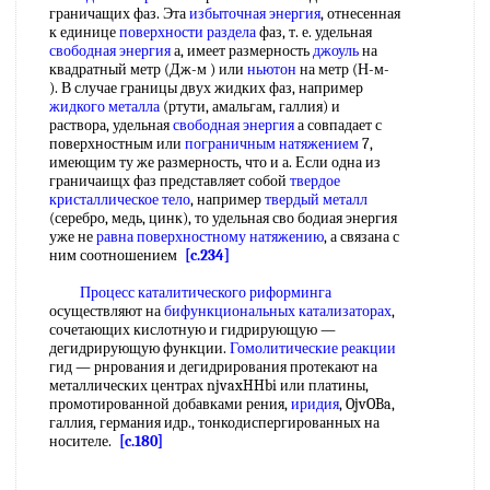
граничащих фаз. Эта
избыточная энергия
, отнесенная
к единице
поверхности раздела
фаз, т. е. удельная
свободная энергия
а, имеет размерность
джоуль
на
квадратный метр (Дж-м ) или
ньютон
на метр (Н-м-
). В случае границы двух жидких фаз, например
жидкого металла
(ртути, амальгам, галлия) и
раствора, удельная
свободная энергия
а совпадает с
поверхностным или
пограничным натяжением
7,
имеющим ту же размерность, что и а. Если одна из
граничаищх фаз представляет собой
твердое
кристаллическое тело
, например
твердый металл
(серебро, медь, цинк), то удельная сво бодиая энергия
уже не
равна
поверхностному натяжению
, а связана с
ним соотношением
[c.234]
Процесс каталитического риформинга
осуществляют на
бифункциональных катализаторах
,
сочетающих кислотную и гидрирующую —
дегидрирующую функции.
Гомолитические реакции
гид — рнрования и дегидрирования протекают на
металлических центрах njvaxHHbi или платины,
промотированной добавками рения,
иридия
, OjvOBa,
галлия, германия идр., тонкодиспергированных на
носителе.
[c.180]