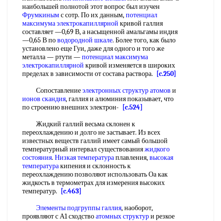
наибольшей полнотой этот вопрос был изучен
Фрумкиным
с сотр. По их данным,
потенциал
максимума электрокапиллярной
кривой галлия
составляет —0,69 В, а насыщенной амальгамы индия
—0,65 В по
водородной шкале
. Более того, как было
установлено еще Гуи, даже для одного и того же
металла — ртути —
потенциал максимума
электрокапиллярной
кривой изменяется в широких
пределах в зависимости от состава раствора.
[c.250]
Сопоставление
электронных структур атомов
и
ионов скандия
, галлия и алюминия показывает, что
по строению внешних электрон-
[c.524]
Жидкий галлий весьма склонен к
переохлаждению и долго не застывает. Из всех
известных веществ галлий имеет самый большой
температурный интервал существования
жидкого
состояния
.
Низкая температура
плавления,
высокая
температура
кипения и склонность к
переохлаждению позволяют использовать Оа как
жидкость в термометрах для измерения высоких
температур.
[c.463]
Элементы подгруппы галлия
, наоборот,
проявляют с А1 сходство
атомных структур
и резкое