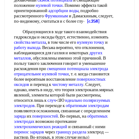
добавочный
скачок потенциала
и смещающие
положение
нулевой точки
. Помимо эффекта такой
ориентированной
адсорбции воды
, подробно
рассмотренного
Фрумкиным
и Дамаскииым, следует,
по-вндимому, считаться и с более глу-
[c.258]
Образующиеся в ходе такого взаимодействия
гидроксиды и оксиды будут, естественно, изменять
свойства металла
, в том числе его
нулевую точку
и
работу выхода
. Весьма вероятно, что отклонения,
наблюдающиеся для галлия и некоторых
других
металлов
, обусловлены именно этой причиной. В
пользу такого заключения говорит и уменьшение
расхождения при
смещении потенциала
электрода
отрицательнее
нулевой точки
, т. е. когда становится
более вероятным восстановление
поверхностных
оксидов
и переход к
чистому металлу
. Следует,
однако, иметь в ниду, что теория электрокапи.мярных
явлений, элементы которой были рассмотрены,
относится лишь к
случ
<1Ю
идеально
поляризуемых
электродов
. При переходе к
обратимым электродам
появляются осложнения, связанные с определением
заряда
их
поверхностей
. Во-первых, на
обратимых
электродах
возможно протекание
электрохимических реакций
и связанный с ними
перенос зарядов
через
границу раздела
электрод —
раствор. Во-вторых, в этом случае иельз)