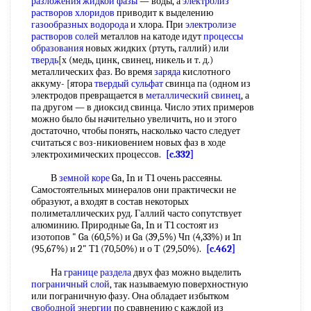
разложения жидкой фазы
— воды, а
электролиз
растворов хлоридов
приводит к выделению
газообразных водорода
и хлора. При
электролизе
растворов солей
металлов на катоде идут
процессы
образования
новых жидких (ртуть, галлий) или
твердь
[х (медь, цинк, свинец, никель и т. д.)
металлических фаз. Во время
заряда
кислотного
аккуму- [ятора
твердый сульфат
свинца па (одном из
электродов превращается в
металлический свинец
, а
па другом — в диоксид свинца. Число этих примеров
можно было бы начительно увеличить, но и этого
достаточно, чтобы понять, насколько часто следует
считаться с воз-никиовением новых фаз в ходе
электрохимических процессов.
[c.332]
В
земной коре
Ga, In и Т1 очень рассеяны.
Самостоятельных минералов они практически не
образуют, а входят в состав некоторых
полиметаллических руд. Галлий часто сопутствует
алюминию. Природные Ga, In и Т1 состоят из
изотопов " Ga (60,5%) и Ga (39,5%) Чп (4,33%) и 1п
(95,67%) и 2" Т1 (70,50%) и о Т (29,50%).
[c.462]
На
границе раздела
двух фаз можно выделить
пограничный слой
, так называемую поверхностную
или пограничную фазу. Она обладает избытком
свободной энергии
по сравнению с каждой из