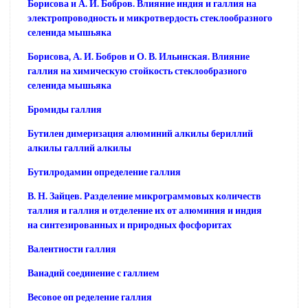
Борисова и А. И. Бобров. Влияние индия и галлия на
электропроводность и микротвердость стеклообразного
селенида мышьяка
Борисова, А. И. Бобров и О. В. Ильинская. Влияние
галлия на химическую стойкость стеклообразного
селенида мышьяка
Бромиды галлия
Бутилен димеризация алюминий алкилы бериллий
алкилы галлий алкилы
Бутилродамин определение галлия
В. Н. Зайцев. Разделение микрограммовых количеств
таллия и галлия и отделение их от алюминия и индия
на синтезированных и природных фосфоритах
Валентности галлия
Ванадий соединение с галлием
Весовое оп ределение галлия