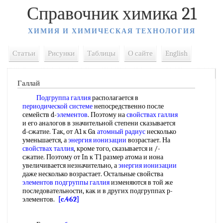
Справочник химика 21
ХИМИЯ И ХИМИЧЕСКАЯ ТЕХНОЛОГИЯ
Статьи
Рисунки
Таблицы
О сайте
English
Галлай
Подгруппа галлия
располагается в
периодической системе
непосредственно после
семейств d-
элементов
. Поэтому на
свойствах галлия
и его аналогов в значительной степени сказывается
d-сжатие. Так, от А1 к Ga
атомный радиус
несколько
уменьшается, а
энергия ионизации
возрастает. На
свойствах таллия
, кроме того, сказывается и /-
сжатие. Поэтому от In к Т1 размер атома и иона
увеличивается незначительно, а
энергия ионизации
даже несколько возрастает. Остальные свойства
элементов подгруппы галлия
изменяются в той же
последовательности, как и в других подгруппах р-
элементов.
[c.462]