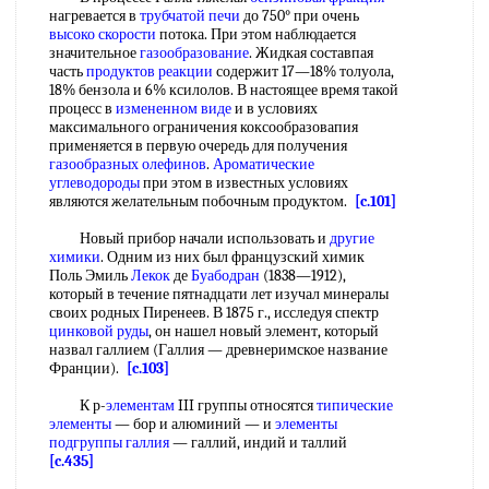
нагревается в
трубчатой печи
до 750° при очень
высоко скорости
потока. При этом наблюдается
значительное
газообразование
. Жидкая составпая
часть
продуктов реакции
содержит 17—18% толуола,
18% бензола и 6% ксилолов. В настоящее время такой
процесс в
измененном виде
и в условиях
максимального ограничения коксообразовапия
применяется в первую очередь для получения
газообразных олефинов
.
Ароматические
углеводороды
при этом в известных условиях
являются желательным побочным продуктом.
[c.101]
Новый прибор начали использовать и
другие
химики
. Одним из них был французский химик
Поль Эмиль
Лекок
де
Буабодран
(1838—1912),
который в течение пятнадцати лет изучал минералы
своих родных Пиренеев. В 1875 г., исследуя спектр
цинковой руды
, он нашел новый элемент, который
назвал галлием (Галлия — древнеримское название
Франции).
[c.103]
К р-
элементам
III группы относятся
типические
элементы
— бор и алюминий — и
элементы
подгруппы галлия
— галлий, индий и таллий
[c.435]