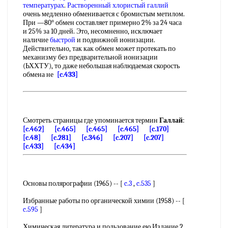
температурах
.
Растворенный
хлористый галлий
очень медленно обменивается с бромистым метилом.
При —80° обмен составляет примерно 2% за 24 часа
и 25% за 10 дней. Это, несомненно, исключает
наличие
быстрой
и подвижной ионизации.
Действительно, так как обмен может протекать по
механизму без предварительной ионизации
(ЬХХТУ), то даже небольшая наблюдаемая скорость
обмена не
[c.433]
Смотреть страницы где упоминается термин
Галлай
:
[c.462]
[c.465]
[c.465]
[c.465]
[c.170]
[c.48]
[c.281]
[c.346]
[c.207]
[c.207]
[c.433]
[c.434]
Основы полярографии (1965) -- [
c.3
,
c.535
]
Избранные работы по органической химии (1958) -- [
c.595
]
Химическая литература и пользование ею Издание 2