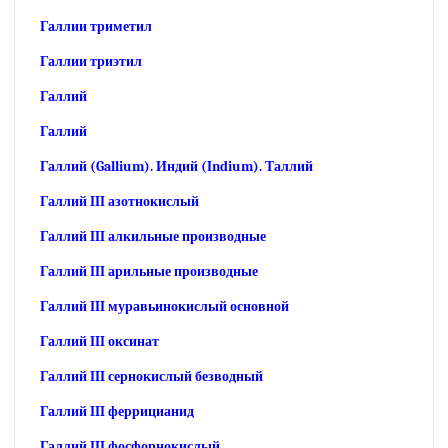
Галлии триметил
Галлии триэтил
Галлий
Галлий
Галлий (Gallium). Индий (Indium). Таллий
Галлий III азотнокислый
Галлий III алкильные производные
Галлий III арильные производные
Галлий III муравьинокислый основной
Галлий III оксинат
Галлий III сернокислый безводный
Галлий III феррицианид
Галлий III фосфорнокислый