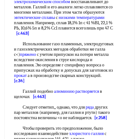
электрохимическим способом
восстанавливают до
металлов. Галлий и его аналоги легко сплавляются со
многими металлами. При этом части образуются
эвтектические сплавы
с
низкими температурами
плавления. Например, сплав 18,1% 1п с 41 %В1, 22,1 %
РЬ, 10,6% 5п и 8,2% Сс1 плавится всеголишь при 47 С
[c.463]
Использование газо пламенных, электродуговых
и газоэлектрических мегодов обработки ме галла
с<)
пряжено
с учетом припускон на потери металла
вследсгвие окисления в струе кислорода и
плавления. Эю определяе г специфику вопроса о
припусжах на обработку и допусках для заготовок из
прокат
а в производсгве сварных конструкций.
[c.34]
Галлий подобно
алюминию растворяется
в
щелочах
[c.463]
Следует отметип,, однако, что для
ряда
других
пар металлов (например, для галлия и ртути) такого
постояпстна величины <о не наблюдается.
[c.258]
Чтобы проверить это предположение, было
исследовано взаимодействие
хлористого галлия
с
рядом галоидалкилов [45, 62], а также