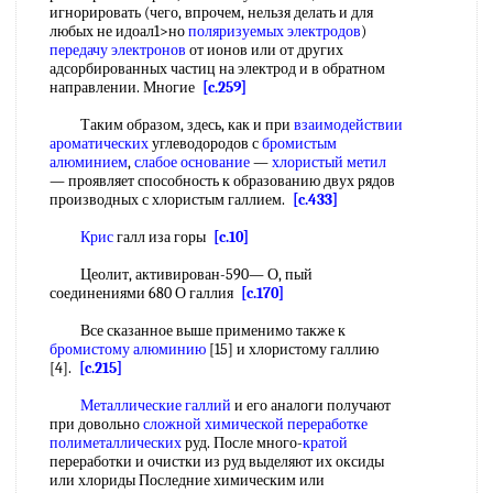
игнорировать (чего, впрочем, нельзя делать и для
любых не идоал1>но
поляризуемых электродов
)
передачу электронов
от ионов или от других
адсорбированных частиц на электрод и в обратном
направлении. Многие
[c.259]
Таким образом, здесь, как и при
взаимодействии
ароматических
углеводородов с
бромистым
алюминием
,
слабое основание
—
хлористый метил
— проявляет способность к образованию двух рядов
производных с хлористым галлием.
[c.433]
Крис
галл иза горы
[c.10]
Цеолит, активирован-590— О, пый
соединениями 680 О галлия
[c.170]
Все сказанное выше применимо также к
бромистому алюминию
[15] и хлористому галлию
[4].
[c.215]
Металлические галлий
и его аналоги получают
при довольно
сложной химической
переработке
полиметаллических
руд. После много-
кратой
переработки и очистки из руд выделяют их оксиды
или хлориды Последние химическим или