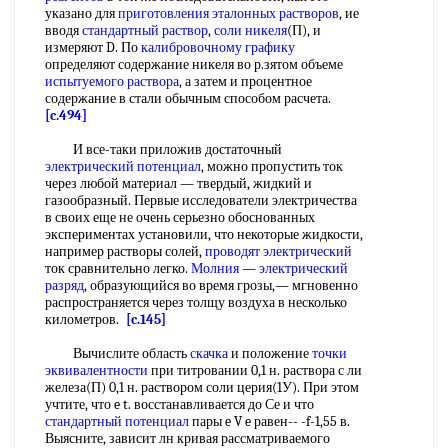
указано для
приготовления эталонных растворов
, ие
вводя
стандартный раствор
,
соли никеля
(П), и
измеряют D. По
калибровочному графику
определяют содержание никеля во р.зятом объеме
испытуемого раствора
, а затем и процентное
содержание в стали обычным способом расчета.
[c.494]
И все-таки приложив достаточный
электрический потенциал
, можно пропустить ток
через любой материал — твердый, жидкий и
газообразный. Первые исследователи электричества
в своих еще не очень серьезно обоснованных
экспериментах установили, что некоторые жидкости,
например растворы солей,
проводят электрический
ток сравнительно легко.
Молния
—
электрический
разряд
, образующийся во время грозы,— мгновенно
распространяется через толщу воздуха в несколько
километров.
[c.145]
Вычислите область
скачка
и положение
точки
эквивалентности
при титровании 0,1 н. раствора с ли
железа(П) 0,1 н. раствором соли церия(1У). При этом
учтите, что e t. восстанавливается до Се и что
стандартный потенциал
пары e V e равен-- -f-1,55 в.
Выясните, зависит лн кривая рассматриваемого