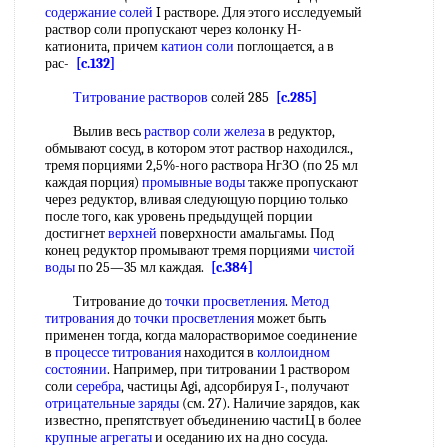
содержание солей
I растворе. Для этого исследуемый
раствор соли пропускают через колонку Н-
катионита, причем
катион соли
поглощается, а в
рас-
[c.132]
Титрование растворов
солей 285
[c.285]
Вылив весь
раствор соли железа
в редуктор,
обмывают сосуд, в котором этот раствор находился.,
тремя порциями 2,5%-ного раствора НгЗО (по 25 мл
каждая порция)
промывные воды
также пропускают
через редуктор, вливая следующую порцию только
после того, как уровень предыдущей порции
достигнет
верхней
поверхности амальгамы. Под
конец редуктор промывают тремя порциями
чистой
воды
по 25—35 мл каждая.
[c.384]
Титрование до
точки просветления
.
Метод
титрования
до
точки просветления
может быть
применен тогда, когда малорастворимое соединение
в
процессе титрования
находится в
коллоидном
состоянии
. Например, при титровании 1 раствором
соли
серебра
, частицы Agi, адсорбируя I-, получают
отрицательные заряды
(см. 27). Наличие зарядов, как
известно, препятствует объединению частиЦ в более
крупные агрегаты
и оседанию их на дно сосуда.