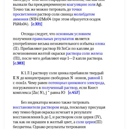
вызвали бы преждевременную
коагуляцию золя
Agi.
Точно так же можно титровать до
точки
просветления
раствор соли свинца
молибдатом
аммония
(NH4)2Mo04 (при этом образуется осадок
РЬМо04).
[c.321]
Отсюда следует, что
основным условием
получения
правильных результатов
является
употребление весьма незначительного избытка
олова
(II). Прибавляют раствор НгЗпСи по каплям до
исчезновения желтой окраски
раствора соли железа
(П1), после чего добавляют еще 1—2 капли раствора.
[c.383]
К 1 Л 1 раствору соли цинка прибавили твердый
K N до концентрации свободных N -ионов,
равной
1
с-пон1л. Чему равен
потенциал цинкового электрода
,
погруженного в
полученный раствор
, если Кнест
комплекса [Zn( N), j " равна Ю
[c.457]
Без индикатора можно также титровать
восстановители раствором
иода, поскольку присущая
ему темно бурая окраска исчезает в результате
восстановления Ь до I, и раствором соли церия (IV),
так как он окрашен в желтый цвет, а
соли церия
(III)
бесцветны. Однако результаты титрования