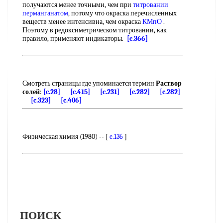
получаются менее точными, чем при
титровании
перманганатом
, потому что окраска перечисленных
веществ менее интенсивна, чем окраска
КМпО
.
Поэтому в редоксиметрическом титровании, как
правило, применяют индикаторы.
[c.366]
Смотреть страницы где упоминается термин
Раствор
солей
:
[c.28]
[c.415]
[c.231]
[c.282]
[c.282]
[c.323]
[c.406]
Физическая химия (1980) -- [
c.136
]
ПОИСК