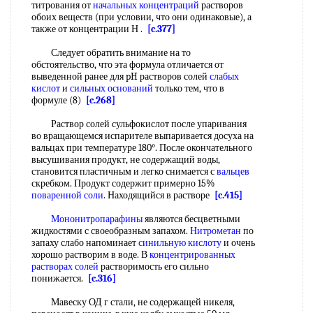
титрования от
начальных концентраций
растворов
обоих веществ (при условии, что они одинаковые), а
также от концентрации Н .
[c.377]
Следует обратить внимание на то
обстоятельство, что эта формула отличается от
выведенной ранее для pH растворов солей
слабых
кислот
и
сильных оснований
только тем, что в
формуле (8)
[c.268]
Раствор солей сульфокислот после упаривания
во вращающемся испарителе выпаривается досуха на
вальцах при температуре 180°. После окончательного
высушивания продукт, не содержащий воды,
становится пластичным и легко снимается с
вальцев
скребком. Продукт содержит примерно 15%
поваренной соли
. Находящийся в растворе
[c.415]
Мононитропарафины
являются бесцветными
жидкостями с своеобразным запахом.
Нитрометан
по
запаху слабо напоминает
синильную кислоту
и очень
хорошо растворим в воде. В
концентрированных
растворах солей
растворимость его сильно
понижается.
[c.316]
Мавеску ОД г стали, не содержащей никеля,