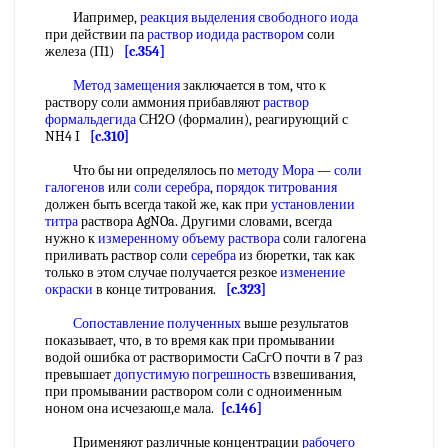
Иапример,
реакция выделения
свободного иода
при действии па
раствор иодида раствором
соли
железа (П1)
[c.354]
Метод замещения
заключается в том, что к
раствору соли аммония прибавляют
раствор
формальдегида
СН2О (формалин), реагирующий с
NH4 I
[c.310]
Что бы ни определялось по
методу Мора
—
соли
галогенов
или
соли серебра
,
порядок титрования
должен быть всегда такой же, как при
установлении
титра
раствора AgNOa. Другими словами, всегда
нужно к
измеренному объему раствора
соли галогена
приливать раствор соли
серебра
из бюретки, так как
только в этом случае получается резкое
изменение
окраски
в конце титрования.
[c.323]
Сопоставление полученных
выше результатов
показывает, что, в то время как при промывании
водой ошибка от растворимости СаСгО почти в 7 раз
превышает
допустимую погрешность
взвешивания,
при промывании раствором соли с одноименным
ноном она исчезаюш,е мала.
[c.146]
Применяют различные концентрации
рабочего