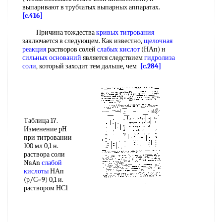
выпаривают в трубчатых выпарных аппаратах.
[c.416]
Причина тождества
кривых титрования
заключается в следующем. Как известно,
щелочная
реакция
растворов солей
слабых кислот
(НАп) н
сильных оснований
является следствием
гидролиза
соли
, который заходит тем дальше, чем
[c.284]
Таблица 17.
Изменение pH
при титровании
100 мл 0,1 н.
раствора соли
NaAn
слабой
кислоты
НАп
(р/С=9) 0,1 и.
раствором НС1