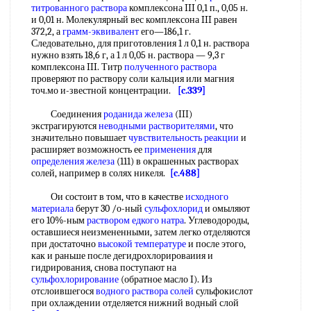
титрованного раствора
комплексона III 0,1 п., 0,05 н.
и 0,01 н. Молекулярный вес комплексона III равен
372,2, а
грамм-эквивалент
его—186,1 г.
Следовательно, для приготовления 1 л 0,1 н. раствора
нужно взять 18,6 г, а 1 л 0,05 н. раствора — 9,3 г
комплексона III. Титр
полученного раствора
проверяют по раствору соли кальция или магния
точ.мо и-звестной концентрации.
[c.339]
Соединения
роданида железа
(III)
экстрагируются
неводными растворителями
, что
значительно повышает
чувствительность реакции
и
расширяет возможность ее
применения
для
определения железа
(111) в окрашенных растворах
солей, например в солях никеля.
[c.488]
Ои состоит в том, что в качестве
исходного
материала
берут 30 /о-ный
сульфохлорид
и омыляют
его 10%-ным
раствором едкого натра
. Углеводороды,
оставшиеся неизмененными, затем легко отделяются
при достаточно
высокой температуре
и после этого,
как и раньше после дегидрохлорироваиия и
гидрирования, снова поступают на
сульфохлорирование
(обратное масло I). Из
отслоившегося
водного раствора солей
сульфокислот
при охлаждении отделяется нижний водный слой