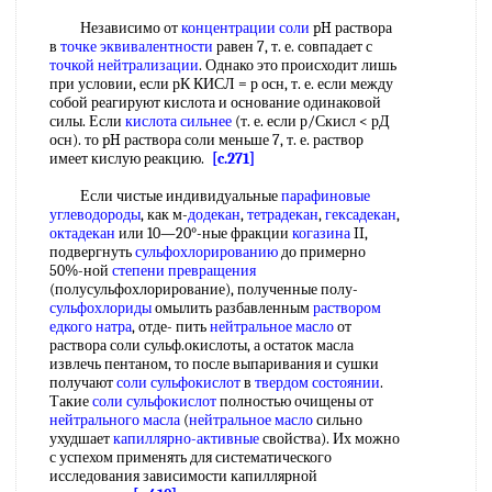
Независимо от
концентрации соли
pH раствора
в
точке эквивалентности
равен 7, т. е. совпадает с
точкой нейтрализации
. Однако это происходит лишь
при условии, если рК КИСЛ = р осн, т. е. если между
собой реагируют кислота и основание одинаковой
силы. Если
кислота сильнее
(т. е. если р/Скисл < рД
осн). то pH раствора соли меньше 7, т. е. раствор
имеет кислую реакцию.
[c.271]
Если чистые индивидуальные
парафиновые
углеводороды
, как м-
додекан
,
тетрадекан
,
гексадекан
,
октадекан
или 10—20°-ные фракции
когазина
II,
подвергнуть
сульфохлорированию
до примерно
50%-ной
степени превращения
(полусульфохлорирование), полученные полу-
сульфохлориды
омылить разбавленным
раствором
едкого натра
, отде- пить
нейтральное масло
от
раствора соли сульф.окислоты, а остаток масла
извлечь пентаном, то после выпаривания и сушки
получают
соли сульфокислот
в
твердом состоянии
.
Такие
соли сульфокислот
полностью очищены от
нейтрального масла
(
нейтральное масло
сильно
ухудшает
капиллярно-активные
свойства). Их можно
с успехом применять для систематического
исследования зависимости капиллярной