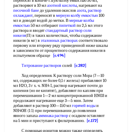
переносят в кониче-г.кую колбу емкостью 50 мл,
растворяют в 10 мл
азотной кислоты
, нагревают на
песочной бане
до удаления окислов
азота
,
раствор
охлаждают
, переносят в
мерную колбу емкостью
100
мл и доводят водой до метки. В
мерные колбы
емкостью
50 мл отбирают
пипеткой
по 2,5 мл этого
раствора и вводят
стандартный раствор
соли
никеля
(П) в таких количествах, чтобы содержание
никеля (в мг) в
эталонных растворах
соответствовало
первому или второму ряду приведенной ниже шкалы
в зависимости от процентного содержания никеля в
испытуемом образце
[c.494]
Титрование растворов
солей
[c.282]
Ход определения. К раствору соли Мора (7—10
мл, содержащих не более 0,1 г железа) прибавляют 10
мл Н2О, 3 г х. ч. NH4 I, раствор нагревают почти до
кипения (но не кипятят), добавляют по каплям при
перемешивании 1—2 мл концентрированной HNO3 и
продолжают нагревание еще 3—5 мин. Затем
добавляют в раствор 100—150 мл
горячей воды
и
NH4OH (1 1) при перемешивании до появления
явного запаха
аммиака раствор
с осадком оставляют
на 5 мин и приступают к фильтрованию.
[c.172]
С помощью ионитов можно также определять