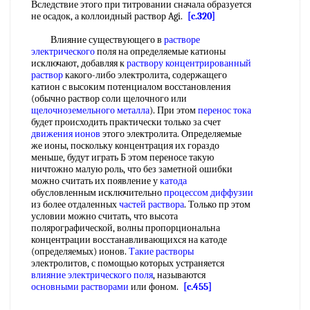
Вследствие этого при титровании сначала образуется
не осадок, а коллоидный раствор Agi.
[c.320]
Влияние существующего в
растворе
электрического
поля на определяемые катионы
исключают, добавляя к
раствору концентрированный
раствор
какого-либо электролита, содержащего
катион с высоким потенциалом восстановления
(обычно раствор соли щелочного или
щелочноземельного металла
). При этом
перенос тока
будет происходить практически только за счет
движения ионов
этого электролита. Определяемые
же ионы, поскольку концентрация их гораздо
меньше, будут играть Б этом переносе такую
ничтожно малую роль, что без заметной ошибки
можно считать их появление у
катода
обусловленным исключительно
процессом диффузии
из более отдаленных
частей раствора
. Только пр этом
условии можно считать, что высота
полярографической, волны пропорциональна
концентрации восстанавливающихся на катоде
(определяемых) ионов.
Такие растворы
электролитов, с помощью которых устраняется
влияние электрического поля
, называются
основными растворами
или фоном.
[c.455]