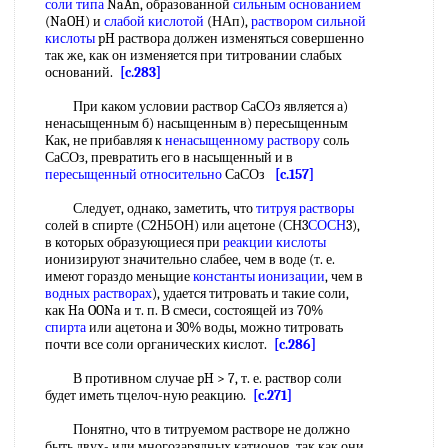
соли
типа
NaAn, образованной
сильным основанием
(NaOH) и
слабой кислотой
(НАп),
раствором сильной
кислоты
pH раствора должен изменяться совершенно
так же, как он изменяется при титровании слабых
оснований.
[c.283]
При каком условии раствор СаСОз является а)
ненасыщенным б) насыщенным в) пересыщенным
Как, не прибавляя к
ненасыщенному раствору
соль
СаСОз, превратить его в насыщенный и в
пересыщенный относительно
СаСОз
[c.157]
Следует, однако, заметить, что
титруя растворы
солей в спирте (С2Н5ОН) или ацетоне (СН3
СОСН
3),
в которых образующиеся при
реакции кислоты
ионизируют значительно слабее, чем в воде (т. е.
имеют гораздо меньщие
константы ионизации
, чем в
водных растворах
), удается титровать и такие соли,
как Ha OONa и т. п. В смеси, состоящей из 70%
спирта
или ацетона и 30% воды, можно титровать
почти все соли органических кислот.
[c.286]
В противном случае pH > 7, т. е. раствор соли
будет иметь тцелоч-ную реакцию.
[c.271]
Понятно, что в титруемом растворе не должно
быть двух- или многозарядных катионов, так как они