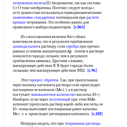
титровании железа
(II) бихроматом, так как система
Ст О тоже необратима. Поэтому следует всегда с
огто-рожнсстью пользоваться термодинамическими
значениями стандартных
потенциалов ири
расчете
кривых
титрования. Это особенно важно для
правильного выбора индикаторов.
[c.365]
Из сопоставления величин Ктст обоих
комплексов ясно, что в результате прибавления
цианида калия
к раствору соли
серебра
при прочих
равных условиях концентрация Ag- -ионов в растворе
понизится гораздо сильнее, чем в результате
прибавления аммиака. Другими словами,
маскирующее действие K N будет гораздо более
сильным, чем маскирующее действие NH3.
[c.96]
Этот
процесс обратим
. Так, при пропускании
через колонку кагионита раствора соли происходит
поглощение ее катионов (Me i-), а в раствор
поступает
эквивалентное количество
кислоты (Н+).
Наоборот, если через
полученный
при этом RMe-
катионит пропускать раствор какой-либо кислоты, ее
Н+-ионы вытесняют поглощенные ранее катионы
Ме+, т. е. происходит регенерация катионита.
[c.132]
Нетрудно видеть, что при
титровании раствора