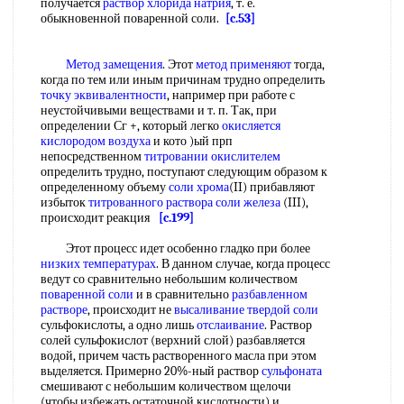
получается
раствор хлорида натрия
, т. е.
обыкновенной поваренной соли.
[c.53]
Метод замещения
. Этот
метод применяют
тогда,
когда по тем или иным причинам трудно определить
точку эквивалентности
, например при работе с
неустойчивыми веществами и т. п. Так, при
определении Сг +, который легко
окисляется
кислородом воздуха
и кото )ый прп
непосредственном
титровании окислителем
определить трудно, поступают следующим образом к
определенному объему
соли хрома
(II) прибавляют
избыток
титрованного раствора соли железа
(III),
происходит реакция
[c.199]
Этот процесс идет особенно гладко при более
низких температурах
. В данном случае, когда процесс
ведут со сравнительно небольшим количеством
поваренной соли
и в сравнительно
разбавленном
растворе
, происходит не
высаливание
твердой соли
сульфокислоты, а одно лишь
отслаивание
. Раствор
солей сульфокислот (верхний слой) разбавляется
водой, причем часть растворенного масла при этом
выделяется. Примерно 20%-ный раствор
сульфоната
смешивают с небольшим количеством щелочи
(чтобы избежать остаточной кислотности) и