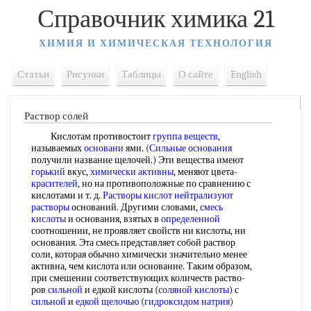
Справочник химика 21
ХИМИЯ И ХИМИЧЕСКАЯ ТЕХНОЛОГИЯ
Статьи
Рисунки
Таблицы
О сайте
English
Раствор солей
Кислотам противостоит
группа веществ
,
называемых
основани
ями. (
Сильные основания
получили название щелочей.) Эти вещества имеют
горький
вкус,
химически активны
, меняют цвета-
красителей
, но на противоположные по сравнению с
кислотами и т. д.
Растворы кислот
нейтрализуют
растворы
оснований. Другими словами,
смесь
кислоты
и основания, взятых в
определенной
соотношении, не проявляет свойств ни кислоты, ни
основания. Эта смесь представляет собой раствор
соли, которая обычно химически значительно менее
активна, чем кислота или основание. Таким образом,
при смешении соответствующих количеств раство-
ров
сильной
и едкой кислоты (
соляной кислоты
) с
сильной
и
едкой щелочью
(
гидроксидом натрия
)