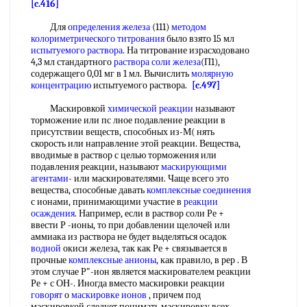
[c.416]
Для
определения железа
(111)
методом
колориметрического титрования
было взято 15 мл
испытуемого раствора
. На титрование израсходовано
4,3 мл стандартного
раствора соли железа
(П1),
содержащего 0,01 мг в 1 мл. Вычислить
молярную
концентрацию
испытуемого раствора.
[c.497]
Маскировкой
химической реакции
называют
торможение или пс лное подавление реакции в
присутствии веществ, способных из-М( нять
скорость или направление этой реакции. Вещества,
вводимые в раствор с целью торможения или
подавления реакции, называют
маскирующими
агентами
- или маскирователями. Чаще всего это
вещества, способные давать
комплексные соединения
с ионами, принимающими участие в
реакции
осаждения
. Например, если в раствор соли Ре +
ввести Р -ионы, то при добавлении щелочей или
аммиака из раствора не будет выделяться осадок
водной
окиси железа, так как Ре + связывается в
прочные
комплексные анионы
, как правило, в рер . В
этом случае Р"-ион является маскирователем реакции
Ре + с ОН-. Иногда вместо маскировки реакции
говорят
о
маскировке ионов
, причем под
маскировкой следует понимать маскировку всех