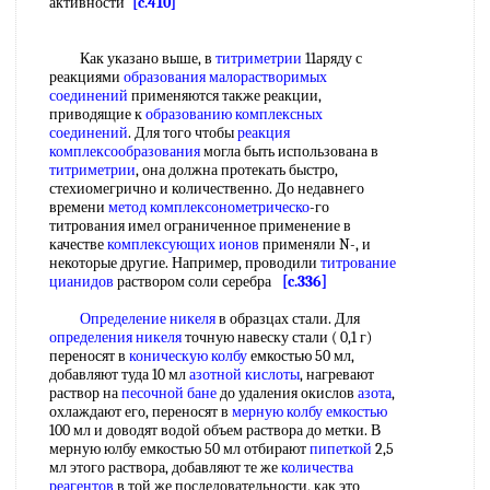
активности
[c.410]
Как указано выше, в
титриметрии
11аряду с
реакциями
образования малорастворимых
соединений
применяются также реакции,
приводящие к
образованию комплексных
соединений
. Для того чтобы
реакция
комплексообразования
могла быть использована в
титриметрии
, она должна протекать быстро,
стехиомегрично и количественно. До недавнего
времени
метод комплексонометрическо
-го
титрования имел ограниченное применение в
качестве
комплексующих ионов
применяли N-, и
некоторые другие. Например, проводили
титрование
цианидов
раствором соли серебра
[c.336]
Определение никеля
в образцах стали. Для
определения никеля
точную навеску стали ( 0,1 г)
переносят в
коническую колбу
емкостью 50 мл,
добавляют туда 10 мл
азотной кислоты
, нагревают
раствор на
песочной бане
до удаления окислов
азота
,
охлаждают его, переносят в
мерную колбу емкостью
100 мл и доводят водой объем раствора до метки. В
мерную юлбу емкостью 50 мл отбирают
пипеткой
2,5
мл этого раствора, добавляют те же
количества
реагентов
в той же последовательности, как это