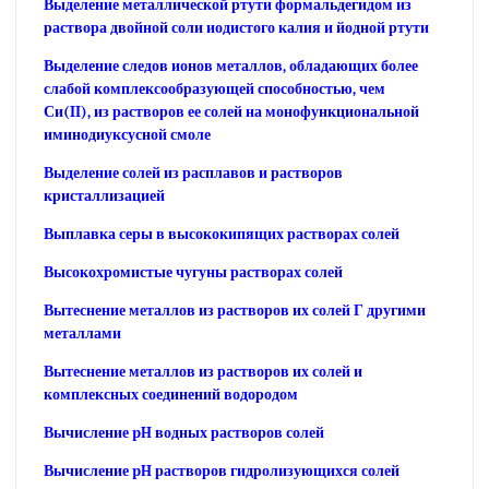
Выделение металлической ртути формальдегидом из
раствора двойной соли иодистого калия и йодной ртути
Выделение следов ионов металлов, обладающих более
слабой комплексообразующей способностью, чем
Си(II), из растворов ее солей на монофункциональной
иминодиуксусной смоле
Выделение солей из расплавов и растворов
кристаллизацией
Выплавка серы в высококипящих растворах солей
Высокохромистые чугуны растворах солей
Вытеснение металлов из растворов их солей Г другими
металлами
Вытеснение металлов из растворов их солей и
комплексных соединений водородом
Вычисление pH водных растворов солей
Вычисление pH растворов гидролизующихся солей