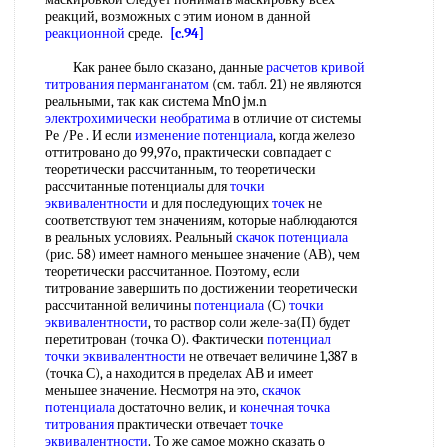
реакций, возможных с этим ионом в данной
реакционной
среде.
[c.94]
Как ранее было сказано, данные
расчетов кривой
титрования перманганатом
(см. табл. 21) не являются
реальными, так как система MnO jм.n
электрохимически необратима
в отличие от системы
Ре /Ре . И если
изменение потенциала
, когда железо
оттитровано до 99,97о, практически совпадает с
теоретически рассчитанным, то теоретически
рассчитанные потенциалы для
точки
эквивалентности
и для последующих
точек
не
соответствуют тем значениям, которые наблюдаются
в реальных условиях. Реальный
скачок потенциала
(рис. 58) имеет намного меньшее значение (АВ), чем
теоретически рассчитанное. Поэтому, если
титрование завершить по достижении теоретически
рассчитанной величины
потенциала
(С)
точки
эквивалентности
, то раствор соли желе-за(П) будет
перетитрован (точка О). Фактически
потенциал
точки эквивалентности
не отвечает величине 1,387 в
(точка С), а находится в пределах АВ и имеет
меньшее значение. Несмотря на это,
скачок
потенциала
достаточно велик, и
конечная точка
титрования
практически отвечает
точке
эквивалентности
. То же самое можно сказать о