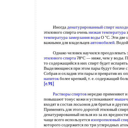
Иногда
денатурированный спирт
наход
этилового спирта очень
низкая температура
з
температура замерзания воды
О "С. Эти две
важными для владельцев
автомобилей
. Водо
Однако человек научился преодолевать э
этилового спирта
78°С — ниже, чем у воды. П
то содержащийся в них спирт будет испарятьс
Выделяющиеся при этом пары будут богаче с
Собрав и охладив эти пары и превратив их о
напиток
более крепкий, т. е. содержащий бо
[c.91]
Растворы спиртов
нередко применяют и 
повышают тонус кожи и успокаивают
мышеч
входят в состав лосьонов для бритья и други
Применять для этого дорогой этиловый спир
денатурированный нельзя из-за их вредност
чаще всего используется
изопропиловый спи
которого содержится по три углеродных атом