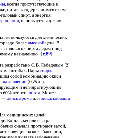
змы
, всегда присутствующие в
оке, питаясь содержащимся в нем
тиловый спирт, а энергия,
вращении
, используется для их
а им пользуются для химических
 гораздо более
высокой
цене. В
ы этилового спирта держат под
прямому назначению.
[c.89]
разработано С. В. Лебедевым [2]
х масштабах. Пары
спирта
ющим собой комбинацию окиси
ном давлении
(0,25 ат).
дрирующим и дегидратирующим
о 60% вес. от
спирта
. Может
я
—
окись хрома
или
окись кобальта
 Для медицинских целей
оде. Когда врач или сестра
 обычно сначала протирают ватой,
ет живущие на коже бактерии,
рганизм и вызвать заболевание.