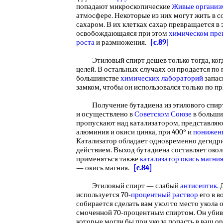
попадают микроскопические
Живые органи
атмосфере. Некоторые из них могут жить в с
сахаром. В их клетках сахар превращается в э
освобождающаяся при этом
химическом пре
роста
и размножения.
[c.89]
Этиловый спирт дешев только тогда, когд
целей. В остальных случаях он продается по
большинстве
химических лабораторий
запас
замком, чтобы он использовался только по 
Получение бутадиена из этилового спирта 
и осуществлено в
Советском Союзе
в больши
пропускают над катализатором, представля
алюминия и окиси цинка, при 400° и
понижен
Катализатор обладает одновременно деги
действием. Выход бутадиена составляет окол
применяться также
катализатор окись магни
— окись магния.
[c.84]
Этиловый спирт — слабый
антисептик
.
используется 70-
процентный раствор
его в в
собирается сделать вам укол то место укола
смоченной 70-процентным спиртом. Он убива
которые могли бы при уколе попасть в ваш о