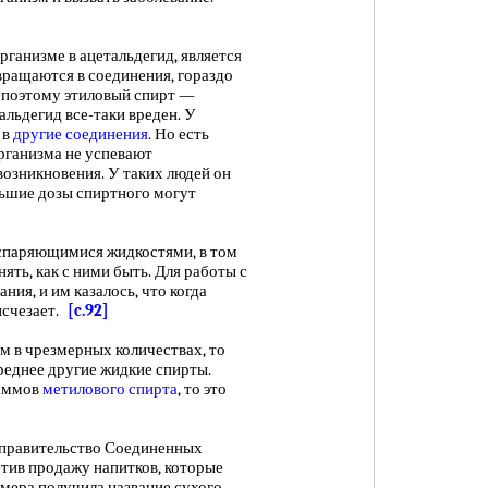
низме в ацетальдегид, является
ращаются в соединения, гораздо
 поэтому этиловый спирт —
тальдегид все-таки вреден. У
 в
другие соединения
. Но есть
рганизма не успевают
возникновения. У таких людей он
льшие дозы спиртного могут
паряющимися жидкостями, в том
ять, как с ними быть. Для работы с
ия, и им казалось, что когда
исчезает.
[c.92]
 в чрезмерных количествах, то
вреднее другие жидкие спирты.
раммов
метилового спирта
, то это
 правительство Соединенных
етив продажу напитков, которые
 мера получила название сухого