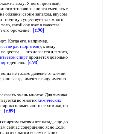
охож на воду. У него приятный,
немного этилового спирта смешать с
ина обязаны своим запахом, вкусом
Вот почему существует так много
 того, какой сок взят в качестве
дет его брожение.
[c.90]
. Когда его, например,
честве растворителя
), к нему
вещества — это делается для того,
итьевой спирт
продается довольно
пирт
дешево.
[c.93]
о когда не только далекие от химии
т
, они всегда имеют в виду именно
азать очень многое. Для химика
льзуется во многих
химических
о широко применяют и не химики, но
у.
[c.89]
пиртом тысячи лет назад, еще до
нам сейчас совершенно ясно Если
ь на открытом воздухе, в них