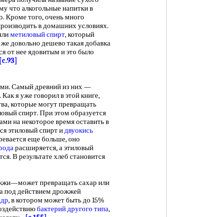
му что алкогольные напитки в
. Кроме того, очень много
производить в домашних условиях.
яли
метиловый спирт
, который
 же довольно дешево такая добавка
я от нее ядовитым и это было
[c.93]
и. Самый древний из них —
Как я уже говорил в этой книге,
ва, которые могут превращать
ловый спирт. При этом образуется
ми на некоторое время оставить в
ся этиловый спирт и
двуокись
гревается еще больше, оно
рода
расширяется, а этиловый
ся. В результате хлеб становится
жжи—может превращать сахар или
ка под действием дрожжей
идр
, в котором может быть до 15%
оздействию
бактерий другого
типа
,