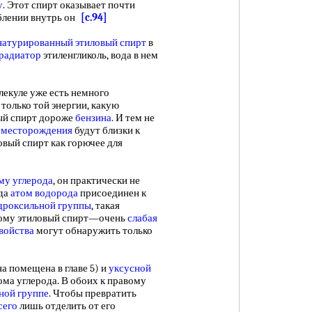
у
. Этот спирт оказывает почти
еблении внутрь он
[c.94]
натурированный этиловый спирт
в
радиатор
этиленгликоль, вода в нем
куле уже есть немного
только той энергии, какую
вый спирт дороже
бензина
. И тем не
 месторождения
будут близки к
овый спирт как горючее для
му углерода
, он практически не
гда
атом водорода
присоединен к
дроксильной группы
, такая
этому этиловый спирт—очень
слабая
войства
могут обнаружить только
помещена в главе 5) и
уксусной
ома углерода. В обоих к правому
ной группе
. Чтобы превратить
сего
лишь отделить от его