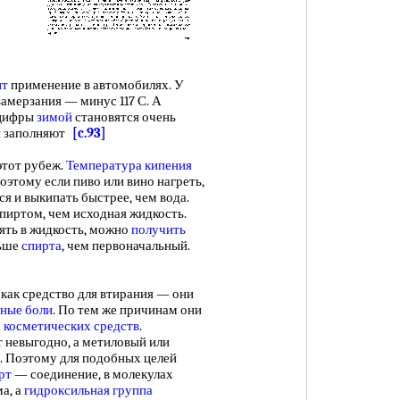
ит
применение в автомобилях. У
амерзания — минус 117 С. А
 цифры
зимой
становятся очень
й заполняют
[c.93]
тот рубеж.
Температура кипения
оэтому если пиво или вино нагреть,
я и выкипать быстрее, чем вода.
пиртом, чем исходная жидкость.
пять в жидкость, можно
получить
льше
спирта
, чем первоначальный.
как средство для втирания — они
ные боли
. По тем же причинам они
х
косметических средств
.
т невыгодно, а метиловый или
и. Поэтому для подобных целей
рт
— соединение, в молекулах
а, а
гидроксильная группа