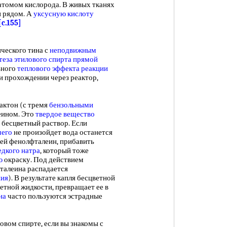
атомом кислорода. В живых тканях
 рядом. А
уксусную кислоту
[c.155]
ческого тина с
неподвижным
теза этилового спирта
прямой
ьного
теплового эффекта реакции
 прохождении через реактор,
ктон (с тремя
бензольными
еином. Это
твердое вещество
т бесцветный раствор. Если
чего
не произойдет вода останется
щей фенолфталеин, прибавить
едкого натра
, который тоже
ю
окраску. Под действием
талеина распадается
ния
). В результате капля бесцветной
ветной жидкости, превращает ее в
на
часто пользуются эстрадные
вом спирте, если вы знакомы с