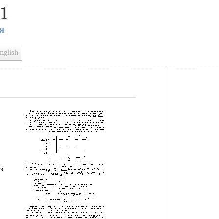
1
Я
nglish
з