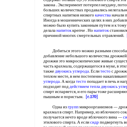
закона . Эксперимент потерпел неудачу, пото
больших количествах продавались нелегально
спиртных напитков низкого
качества
начали 
Иногда в мошеннических целях в них добавл
можно было купить законным путем и к тому
делала
напиток
крепче . Но
напиток
становилс
причиной многих смертельных отравлений.
Добиться этого можно разными способам
добавление небольшого количества дрожжей. 
дрожжи это микроскопические живые сущест
часть крахмала, содержащегося в муке, в эти
также
двуокись углерода
. Если
тесто
с дрожжа
теплом месте, в нем постепенно накапливают
углерода
. А когда
тесто
попадает в печь и на
подходит под
действием тепла
двуокись угле
спирт испаряется, и его пары тоже расширяют
пышным и пористым.
[c.170]
Одна из
групп
микроорганизмов — дро
крахмал в спирт. Например, из яблочного со
получается нечто вроде яблочного вина —
с
этилового спирта. А если
сидр
подвергнуть в