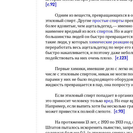
[c.92]
Одним из веществ, превращающихся в орга
этиловый спирт. Другие
простые спирты
прев
более ядовитые, чем ацетальдегид,— именно
наименее вредный из всех
спиртов
. Но и аце
большинства людей он быстро превращается
такие люди, у которых
химические реакции
о
переработать весь ацетальдегид по мере его 
быстро накапливается, и поэтому даже небо
подействовать на них очень плохо.
[c.123]
Первые химики, имевшие дело с легко ис
числе с этиловым спиртом, никак не могли пон
парами у них не было подходящего оборудован
жидкость превращается в пар, она попросту 
Если этиловый спирт попадает в организм
это приносит человеку только
вред
. Но еще 
Например, если выпить хотя бы несколько г
может привести к полной слепоте.
[c.93]
На протяжении 13 лет, с 1920 по 1933 год,
Штатов пыталось искоренить пьянство, запр
содержат больше 0,5 /о этилового спирта эта