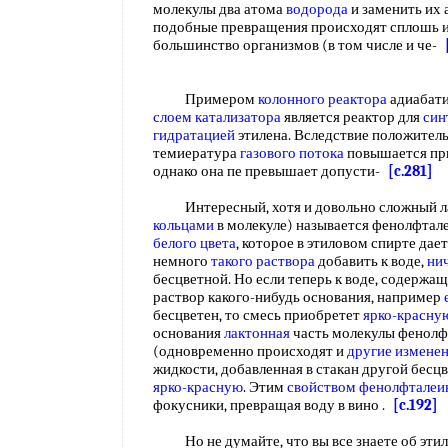
молекулы два атома
водорода
и заменить их 
подобные превращения происходят сплошь и
большинство организмов (в том числе и че-
Примером
колонного реактора
адиабати
слоем катализатора
является реактор для
син
гидратацией
этилена. Вследствие положител
темиература
газового потока
повышается при
однако она пе превышает допусти-
[c.281]
Интересный, хотя и довольно сложный ла
кольцами
в молекуле) называется фенолфтал
белого цвета
, которое в этиловом спирте дае
немного
такого раствора
добавить к воде,
ни
бесцветной. Но если теперь к воде, содержа
раствор какого-нибудь основания, например
бесцветен, то смесь приобретет
ярко-красну
основания
лактонная
часть молекулы фенолф
(одновременно происходят и
другие измене
жидкости, добавленная в стакан другой бесц
ярко-красную
. Этим
свойством фенолфталеи
фокусники, превращая воду в вино .
[c.192]
Но не думайте, что вы все знаете об этило