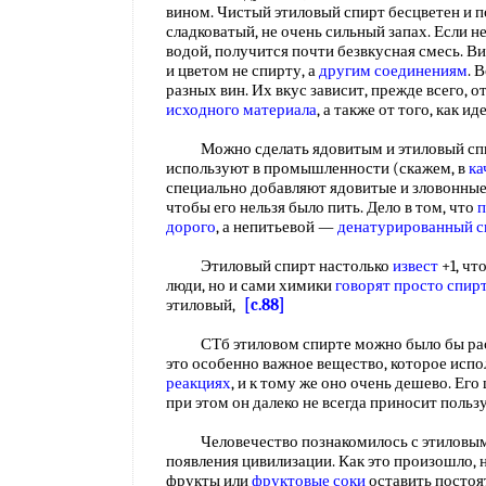
вином. Чистый этиловый спирт бесцветен и п
сладковатый, не очень сильный запах. Если 
водой, получится почти безвкусная смесь. В
и цветом не спирту, а
другим соединениям
. 
разных вин. Их вкус зависит, прежде всего, от
исходного материала
, а также от того, как и
Можно сделать ядовитым и этиловый спирт
используют в промышленности (скажем, в
ка
специально добавляют ядовитые и зловонные 
чтобы его нельзя было пить. Дело в том, что
п
дорого
, а непитьевой —
денатурированный с
Этиловый спирт настолько
извест
+1, чт
люди, но и сами химики
говорят
просто спир
этиловый,
[c.88]
СТб этиловом спирте можно было бы расск
это особенно важное вещество, которое испо
реакциях
, и к тому же оно очень дешево. Ег
при этом он далеко не всегда приносит польз
Человечество познакомилось с этиловым с
появления цивилизации. Как это произошло, 
фрукты или
фруктовые соки
оставить постоят