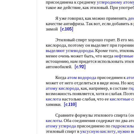
присоединена к среднему
углеродному атом
такое же действие, как этиловый. При употр
Я уже говорил, как можно применять
де
качестве антифриза. Так вот, если добавить в
зимой
[c.105]
Этиловый спирт хорошо горит. В его моле
кислорода, поэтому он выделяет при горении 
выделяют углеводороды
. Кроме того, этило
менее очень может быть, что когда
нефтяные
истощению, нам придется использовать этил
автомобилей.
[c.92]
Когда
атом водорода
присоединен к
ато
может от него отделиться в виде иона. Но ко
атому кислорода
, как, например, в составе
ги
возможность появляется, хотя и слабая. По
кислота
настолько слабая, что ее
кислотные с
химики.
[c.110]
Сравните формулы этилового спирта (она 
кислоты
. Оба соединения содержат по два ат
атому углерода
присоединено по
гидроксиль
этиловый спирт в
уксусную кислоту
,
нужно в